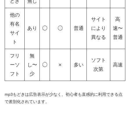
どき
無し
他の
サイト
高
有名
あり
◯
◯
普通
により
速〜
サイ
異なる
普通
ト
フリ
無
ソフト
ーソ
し〜
◯
×
多い
高速
次第
フト
少
mp3もどきは広告表示が少なく、初心者も直感的に利用できる点
で差別化されています。