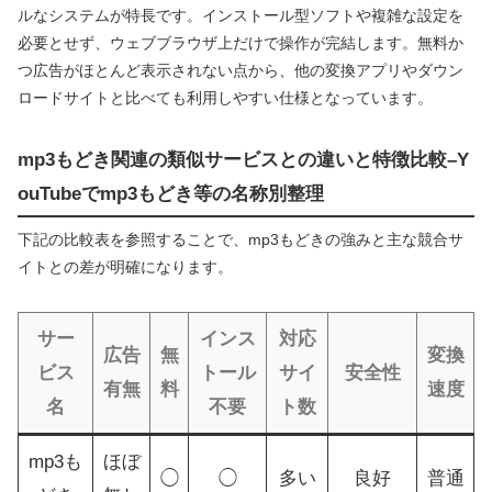
ルなシステムが特長です。インストール型ソフトや複雑な設定を
必要とせず、ウェブブラウザ上だけで操作が完結します。無料か
つ広告がほとんど表示されない点から、他の変換アプリやダウン
ロードサイトと比べても利用しやすい仕様となっています。
mp3もどき関連の類似サービスとの違いと特徴比較–Y
ouTubeでmp3もどき等の名称別整理
下記の比較表を参照することで、mp3もどきの強みと主な競合サ
イトとの差が明確になります。
サー
インス
対応
広告
無
変換
ビス
トール
サイ
安全性
有無
料
速度
名
不要
ト数
mp3も
ほぼ
◯
◯
多い
良好
普通