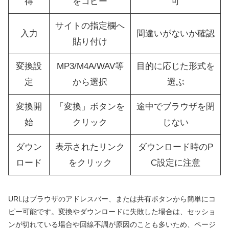
得
をコピー
可
サイトの指定欄へ
入力
間違いがないか確認
貼り付け
変換設
MP3/M4A/WAV等
目的に応じた形式を
定
から選択
選ぶ
変換開
「変換」ボタンを
途中でブラウザを閉
始
クリック
じない
ダウン
表示されたリンク
ダウンロード時のP
ロード
をクリック
C設定に注意
URLはブラウザのアドレスバー、または共有ボタンから簡単にコ
ピー可能です。変換やダウンロードに失敗した場合は、セッショ
ンが切れている場合や回線不調が原因のことも多いため、ページ