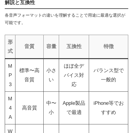
解説と互換性
各音声フォーマットの違いを理解することで用途に最適な選択が
可能です。
形
音質
容量
互換性
特徴
式
M
ほぼ全デ
標準〜高
小さ
バランス型で
P
バイス対
音質
い
一般的
3
応
M
中〜
Apple製品
iPhone等でお
4
高音質
小
で最適
すすめ
A
W