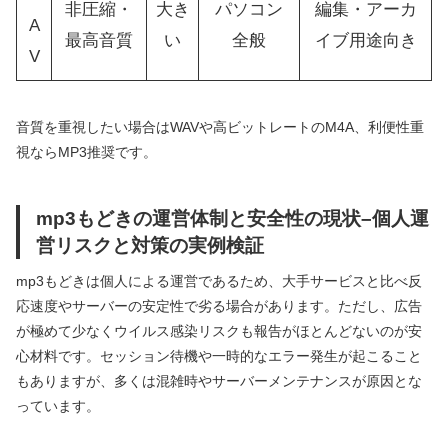
非圧縮・
大き
パソコン
編集・アーカ
A
最高音質
い
全般
イブ用途向き
V
音質を重視したい場合はWAVや高ビットレートのM4A、利便性重
視ならMP3推奨です。
mp3もどきの運営体制と安全性の現状–個人運
営リスクと対策の実例検証
mp3もどきは個人による運営であるため、大手サービスと比べ反
応速度やサーバーの安定性で劣る場合があります。ただし、広告
が極めて少なくウイルス感染リスクも報告がほとんどないのが安
心材料です。セッション待機や一時的なエラー発生が起こること
もありますが、多くは混雑時やサーバーメンテナンスが原因とな
っています。