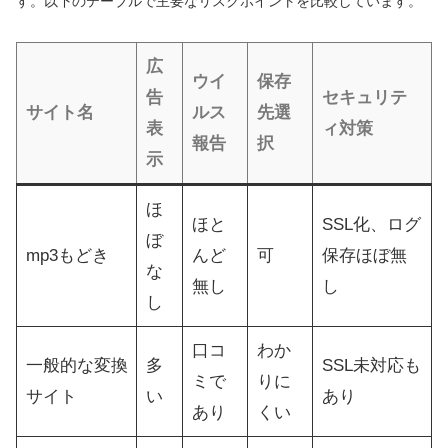
す。以下のテーブルで主要なリスクポイントを比較しています。
広
ウイ
保存
告
セキュリテ
サイト名
ルス
先選
表
ィ対策
報告
択
示
ほ
ほと
SSL化、ログ
ぼ
mp3もどき
んど
可
保存ほぼ無
な
無し
し
し
口コ
わか
一般的な変換
多
SSL未対応も
ミで
りに
サイト
い
あり
あり
くい