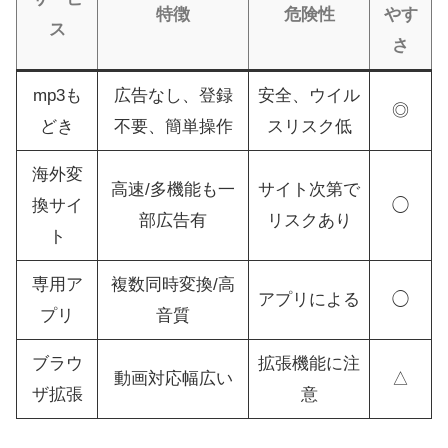
特徴
危険性
やす
ス
さ
mp3も
広告なし、登録
安全、ウイル
◎
どき
不要、簡単操作
スリスク低
海外変
高速/多機能も一
サイト次第で
換サイ
◯
部広告有
リスクあり
ト
専用ア
複数同時変換/高
アプリによる
◯
プリ
音質
ブラウ
拡張機能に注
動画対応幅広い
△
ザ拡張
意