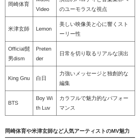
岡崎体育
Video
のユーモラスな視点
美しい映像美と心に響くスト
米津玄師
Lemon
ーリー性
Official髭
Preten
日常を切り取るリアルな演出
男dism
der
力強いメッセージと独創的な
King Gnu
白日
編集
Boy Wi
カラフルで魅力的なパフォー
BTS
th Luv
マンス
岡崎体育や米津玄師など人気アーティストのMV魅力