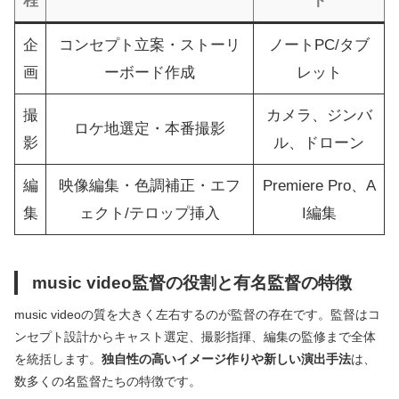
程
ト
企
コンセプト立案・ストーリ
ノートPC/タブ
画
ーボード作成
レット
撮
カメラ、ジンバ
ロケ地選定・本番撮影
影
ル、ドローン
編
映像編集・色調補正・エフ
Premiere Pro、A
集
ェクト/テロップ挿入
I編集
music video監督の役割と有名監督の特徴
music videoの質を大きく左右するのが監督の存在です。監督はコ
ンセプト設計からキャスト選定、撮影指揮、編集の監修まで全体
を統括します。
独自性の高いイメージ作りや新しい演出手法
は、
数多くの名監督たちの特徴です。