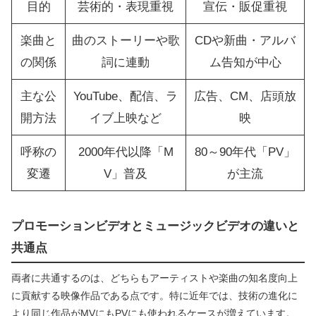
目的
芸術的・表現重視
宣伝・販促重視
楽曲と
曲のストーリーや歌
CDや新曲・アルバ
の関係
詞に連動
ム告知が中心
主な公
YouTube、配信、ラ
広告、CM、店頭放
開方法
イブ上映など
映
呼称の
2000年代以降「M
80～90年代「PV」
変遷
V」普及
が主流
プロモーションビデオとミュージックビデオの違いと
共通点
両者に共通するのは、どちらもアーティストや楽曲の知名度向上
に貢献する映像作品である点です。特に近年では、技術の進化に
より同じ作品がMVにもPVにも使われるケースが増えています。