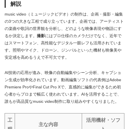
解説
music video（ミュージックビデオ）の制作は、企画・撮影・編集
の3つの大きな工程で成り立っています。企画では、アーティスト
の楽曲や歌詞の世界観を分析し、どのような映像表現や物語にす
るか決定します。
撮影
にはプロ仕様のカメラだけでなく、近年で
はスマートフォン、高性能なデジタル一眼レフも活用されていま
す。照明やマイク、ドローン、ジンバルといった機材も映像美や
安定感を高めるうえで不可欠です。
AI技術の応用が進み、映像の自動編集やシーン分析、キャプショ
ン生成が効率化されています。動画編集ソフトの代表例はAdobe
Premiere ProやFinal Cut Pro Xで、直感的に編集ができるため初
心者からプロまで幅広く使われています。AIを活用することで、
誰もが高品質なmusic video制作に取り組みやすくなりました。
工
活用機材・ソフ
主な内容