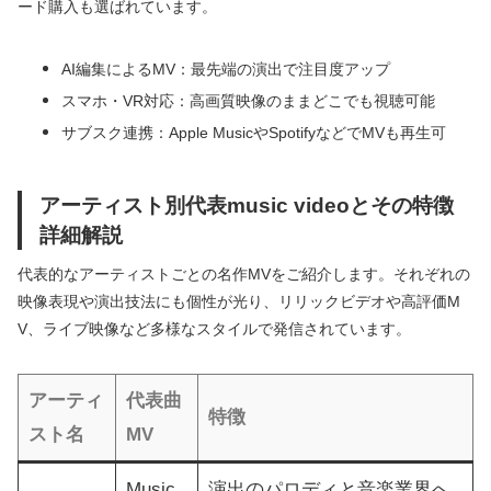
ード購入も選ばれています。
AI編集によるMV：最先端の演出で注目度アップ
スマホ・VR対応：高画質映像のままどこでも視聴可能
サブスク連携：Apple MusicやSpotifyなどでMVも再生可
アーティスト別代表music videoとその特徴
詳細解説
代表的なアーティストごとの名作MVをご紹介します。それぞれの
映像表現や演出技法にも個性が光り、リリックビデオや高評価M
V、ライブ映像など多様なスタイルで発信されています。
アーティ
代表曲
特徴
スト名
MV
Music
演出のパロディと音楽業界へ