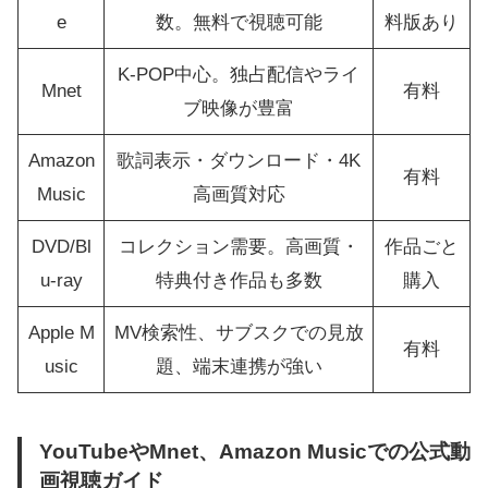
e
数。無料で視聴可能
料版あり
K-POP中心。独占配信やライ
Mnet
有料
ブ映像が豊富
Amazon
歌詞表示・ダウンロード・4K
有料
Music
高画質対応
DVD/Bl
コレクション需要。高画質・
作品ごと
u-ray
特典付き作品も多数
購入
Apple M
MV検索性、サブスクでの見放
有料
usic
題、端末連携が強い
YouTubeやMnet、Amazon Musicでの公式動
画視聴ガイド