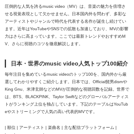
圧倒的な人気を誇るmusic video（MV）は、音楽の魅力を倍増さ
せる視覚表現として欠かせません。日本国内外を問わず、多彩な
アーティストやジャンルで時代を代表する名作が誕生し続けてい
ます。近年はYouTubeやSNSでの拡散も加速しており、MVの影響
力はさらに高まっています。ここでは最新トレンドやおすすめM
V、さらに視聴のコツを徹底解説します。
日本・世界のmusic video人気トップ100紹介
毎年注目を集めているmusic videoのトップ100を、国内外から厳
選してわかりやすくご紹介します。日本では、Official髭男dismや
King Gnu、米津玄師などのMVが圧倒的な視聴回数を記録。世界で
は、BTS、BLACKPINK、Taylor Swiftなどのグローバルアーティス
トがランキング上位を独占しています。下記のテーブルはYouTub
eやストリーミングで人気の高い代表的MVです。
| 順位 | アーティスト | 楽曲名 | 主な配信プラットフォーム |