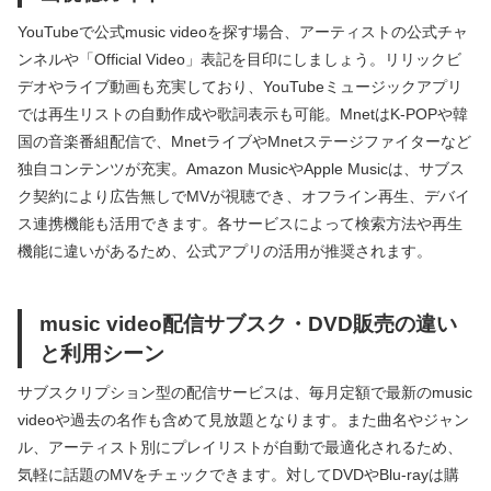
YouTubeで公式music videoを探す場合、アーティストの公式チャ
ンネルや「Official Video」表記を目印にしましょう。リリックビ
デオやライブ動画も充実しており、YouTubeミュージックアプリ
では再生リストの自動作成や歌詞表示も可能。MnetはK-POPや韓
国の音楽番組配信で、MnetライブやMnetステージファイターなど
独自コンテンツが充実。Amazon MusicやApple Musicは、サブス
ク契約により広告無しでMVが視聴でき、オフライン再生、デバイ
ス連携機能も活用できます。各サービスによって検索方法や再生
機能に違いがあるため、公式アプリの活用が推奨されます。
music video配信サブスク・DVD販売の違い
と利用シーン
サブスクリプション型の配信サービスは、毎月定額で最新のmusic
videoや過去の名作も含めて見放題となります。また曲名やジャン
ル、アーティスト別にプレイリストが自動で最適化されるため、
気軽に話題のMVをチェックできます。対してDVDやBlu-rayは購