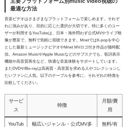
主要プラットフォーム別music video視聴の
最適な方法
音楽ビデオはさまざまなプラットフォームで楽しめます。それぞ
れに強みがあり、目的に応じた選択が大切です。特に多くのユー
ザーが利用するYouTubeは、日本・海外問わず公式MVやライブ映
像が豊富で、無料で気軽に視聴できます。MnetではK-popを中心
とした最新ミュージックビデオやMnet MVロゴ付き作品が随時配
信。Amazon MusicやApple Musicなどのサブスクでも、歌詞表示
機能や高音質再生など、快適な音楽体験をサポートしています。
またDVDやBlu-rayは高画質・高音質を求める人やコレクションし
たいファンに人気。以下のテーブルを参考に、それぞれの特徴を
比較してください。
サービ
月額/費
特徴
ス
用
YouTub
幅広いジャンル・公式MV多
無料/有