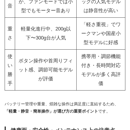
が、ファンモードでは小
ックの人気モデル
音
型でもモーター音あり
は静音性が高い
「軽さ重視」でワ
重
軽量化進行中、200g以
ークマンや国産小
さ
下〜300g台が人気
型モデルに好感
使
携帯用・調節機能
ボタン操作や首周りフィ
い
付き・長時間対応
ット感、調節可能モデル
勝
モデルが多く高評
が評価
手
価
バッテリー管理や重量、煩雑な操作は満足度に直結するため、
「軽量・静音・簡単操作」が選び方の重要ポイント
です。