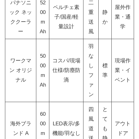
パナソニ
52
二
ペルチェ素
屋外作
ック ネッ
00
重
静
子/国産/軽
業・通
ククーラ
m
送
か
量設計
学
ー
Ah
風
羽
50
な
ワークマ
コスパ/現場
現場作
00
し
標
ン オリジ
仕様/防塵防
業・イ
m
フ
準
ナル
滴
ベント
Ah
ァ
ン
四
と
60
風
て
海外ブラ
00
LED表示/多
アウト
道
も
ンド A
m
機能/羽なし
ドア
送
静