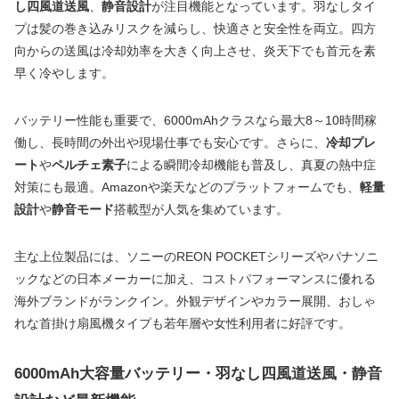
し四風道送風
、
静音設計
が注目機能となっています。羽なしタイ
プは髪の巻き込みリスクを減らし、快適さと安全性を両立。四方
向からの送風は冷却効率を大きく向上させ、炎天下でも首元を素
早く冷やします。
バッテリー性能も重要で、6000mAhクラスなら最大8～10時間稼
働し、長時間の外出や現場仕事でも安心です。さらに、
冷却プレ
ート
や
ペルチェ素子
による瞬間冷却機能も普及し、真夏の熱中症
対策にも最適。Amazonや楽天などのプラットフォームでも、
軽量
設計
や
静音モード
搭載型が人気を集めています。
主な上位製品には、ソニーのREON POCKETシリーズやパナソニ
ックなどの日本メーカーに加え、コストパフォーマンスに優れる
海外ブランドがランクイン。外観デザインやカラー展開、おしゃ
れな首掛け扇風機タイプも若年層や女性利用者に好評です。
6000mAh大容量バッテリー・羽なし四風道送風・静音