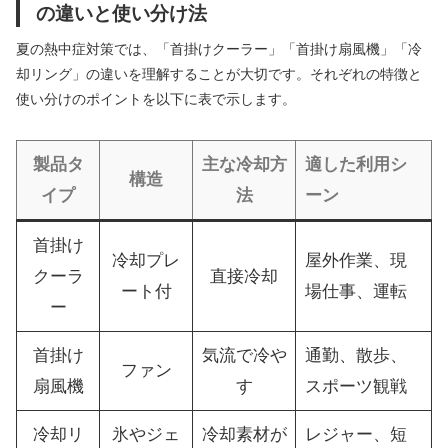
の違いと使い分け法
夏の熱中症対策では、「首掛けクーラー」「首掛け扇風機」「冷
却リング」の違いを理解することが大切です。それぞれの特徴と
使い分けのポイントを以下に表で示します。
製品タ
主な冷却方
適した利用シ
構造
イプ
法
ーン
首掛け
冷却プレ
屋外作業、現
クーラ
直接冷却
ート付
場仕事、運転
ー
首掛け
気流で冷や
通勤、散歩、
ファン
扇風機
す
スポーツ観戦
冷却リ
氷やジェ
冷却素材が
レジャー、短