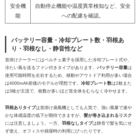
安全機
自動停止機能や温度異常検知など、安全
能
への配慮を確認。
バッテリー容量・冷却プレート数・羽根あ
り・羽根なし・静音性など
首掛けクーラーにはペルチェ素子を採用した冷却プレート式や、
冷たい風を送るファン付きタイプがあります。
バッテリー容量
は
使用可能時間を左右するため、移動やアウトドア利用が多い場合
は4000mAh前後のモデルが理想です。
冷却プレート数
は2枚また
は3枚が主流で、枚数が多いほど首全体をむらなく冷やせます。
羽根ありタイプ
は首掛け扇風機としても人気で、強い風量で速や
かな体感温度の低下が期待できますが、
髪が巻き込まれるリスク
には注意しましょう。一方、
羽根なしタイプ
は静音で髪を気にせ
ず使え、オフィスや就寝時の利用にぴったりです。