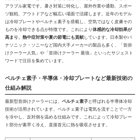
アラブル家電です。暑さ対策に特化し、屋外作業や通勤、スポー
ツ観戦、アウトドアなど幅広い場面で活躍します。近年のモデル
は冷却プレートやペルチェ素子を搭載し、空気ではなく皮膚その
ものを冷却できる点が特徴です。これにより
体感的な冷却効果が
高まり、熱中症対策や夏の節電にも貢献
しています。日本製やパ
ナソニック・ソニーなど国内大手メーカーの製品も多く、「首掛
けクーラー人気」や「首掛けクーラー 最強」といったサジェスト
ワードで注目を集めています。
ペルチェ素子・半導体・冷却プレートなど最新技術の
仕組み解説
最新型首掛けクーラーには、
ペルチェ素子
と呼ばれる半導体冷却
技術が活用されています。ペルチェ素子は電気を流すことで一方
を冷やし、反対側を温める仕組みです。これによって冷却プレー
ト部分が素早く冷え、直接首元に熱を吸収させます。