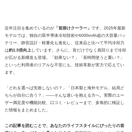
近年注目を集めているのが
「首掛けクーラー」
です。2025年最新
モデルでは、独自の双半導体冷却技術や6000mAh超の大容量バッ
テリー、静音設計・軽量化も進化し、従来品と比べて平均冷却力
は
約1.5倍向上
しています。さらに、首だけでなく肩回りまで冷却
が広がる新構造も登場。「効果ない？」「長時間使うと重い？」
といった利用者のリアルな不安にも、技術革新が実力で応えてい
ます。
「どれを選べば失敗しないの？」「日本製と海外モデル、結局ど
ちらが自分に合う？」――そんな迷いを抱える方へ。実際のユー
ザー満足度や機能比較、口コミ・レビューまで、多角的に検証し
た情報をまとめました。
この記事を読むことで、あなたのライフスタイルにぴったりの首