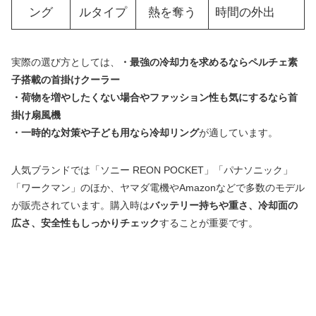
ング
ルタイプ
熱を奪う
時間の外出
実際の選び方としては、
・最強の冷却力を求めるならペルチェ素
子搭載の首掛けクーラー
・荷物を増やしたくない場合やファッション性も気にするなら首
掛け扇風機
・一時的な対策や子ども用なら冷却リング
が適しています。
人気ブランドでは「ソニー REON POCKET」「パナソニック」
「ワークマン」のほか、ヤマダ電機やAmazonなどで多数のモデル
が販売されています。購入時は
バッテリー持ちや重さ、冷却面の
広さ、安全性もしっかりチェック
することが重要です。