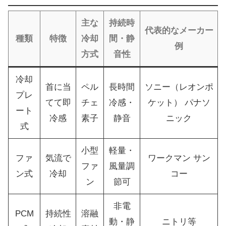
主な
持続時
代表的なメーカー
種類
特徴
冷却
間・静
例
方式
音性
冷却
首に当
ペル
長時間
ソニー（レオンポ
プレ
てて即
チェ
冷感・
ケット） パナソ
ート
冷感
素子
静音
ニック
式
小型
軽量・
ファ
気流で
ワークマン サン
ファ
風量調
ン式
冷却
コー
ン
節可
非電
PCM
持続性
溶融
動・静
ニトリ等