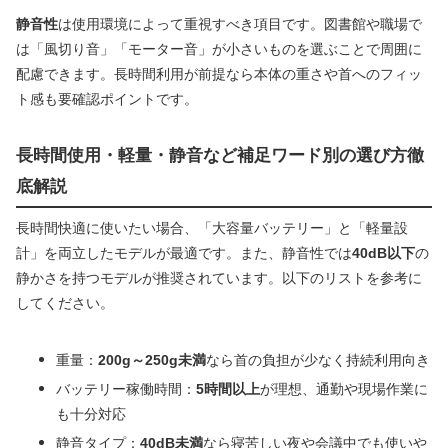
静音性
は使用環境によって重視すべき項目です。図書館や職場で
は「風切り音」「モーター音」が小さいものを選ぶことで周囲に
配慮できます。長時間利用が前提なら本体の重さや首へのフィッ
ト感も要確認ポイントです。
長時間使用・軽量・静音など補足ワード別の選び方徹
底解説
長時間快適に使いたい場合、「大容量バッテリー」と「軽量設
計」を両立したモデルが最適です。また、静音性では
40dB以下
の
静かさを持つモデルが推奨されています。以下のリストを参考に
してください。
重量：
200g～250g未満
なら首の負担が少なく持続利用向き
バッテリー稼働時間：
5時間以上
が理想、通勤や現場作業に
も十分対応
静音タイプ：
40dB未満
なら寝苦しい夜や会議中でも使いや