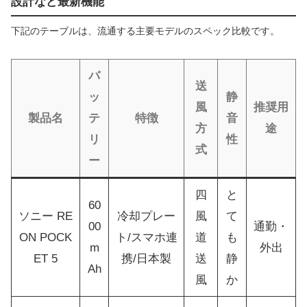
設計など最新機能
下記のテーブルは、流通する主要モデルのスペック比較です。
バ
送
ッ
静
風
推奨用
製品名
テ
特徴
音
方
途
リ
性
式
ー
四
と
60
ソニー RE
冷却プレー
風
て
00
通勤・
ON POCK
ト/スマホ連
道
も
m
外出
ET 5
携/日本製
送
静
Ah
風
か