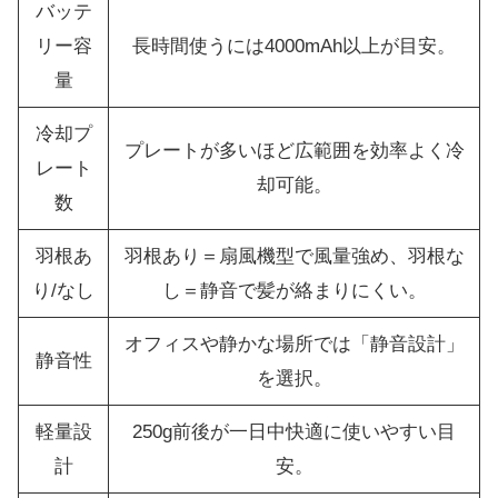
バッテ
リー容
長時間使うには4000mAh以上が目安。
量
冷却プ
プレートが多いほど広範囲を効率よく冷
レート
却可能。
数
羽根あ
羽根あり＝扇風機型で風量強め、羽根な
り/なし
し＝静音で髪が絡まりにくい。
オフィスや静かな場所では「静音設計」
静音性
を選択。
軽量設
250g前後が一日中快適に使いやすい目
計
安。