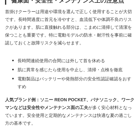
健康面・安全性・メンテナンス上の注意点
首掛けクーラーは用途や環境を選んで正しく使用することが大切
です。長時間過度に首元を冷やすと、血流低下や体調不良のリス
クがあります。肌に直接触れる部分は、こまめに清掃して清潔を
保つことも重要です。特に電動モデルの防水・耐汗性を事前に確
認しておくと故障リスクを減らせます。
長時間連続使用の合間には外して首を休める
肌に異常を感じたら使用を中止し、清掃・点検を徹底
電動製品はバッテリーや発熱部分の安全性認証確認をおす
すめ
人気ブランド例：ソニー REON POCKET、パナソニック、ワーク
マンなどは安全性やメンテナンス面の工夫
が多く安心材料となっ
ています。安全使用と定期的なメンテナンスは快適な夏の過ごし
方の基本です。