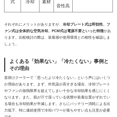
式
冷却
素材
音性高
それぞれにメリットがありますが、
冷却プレート式は即効性、フ
ァン式は全体的な空気冷却、PCM式は電源不要といった特徴
があ
ります。比較検討の際は、装着感や使用環境との相性を確認しま
しょう。
よくある「効果ない」「冷たくない」事例と
その理由
首掛けクーラーで「思ったより冷たくない」という声にはいくつ
か理由があります。まず、外気温が高すぎる場合、冷却プレート
やファンの放熱限界を超えてしまい十分な冷却効果を感じにくく
なります。また、肌が汗で湿っている状態や装着位置がずれてい
る場合も冷却効果が半減します。さらにバッテリー消耗による出
力低下、特に連続使用で冷却パワーが落ちやすい点も注意が必要
です。