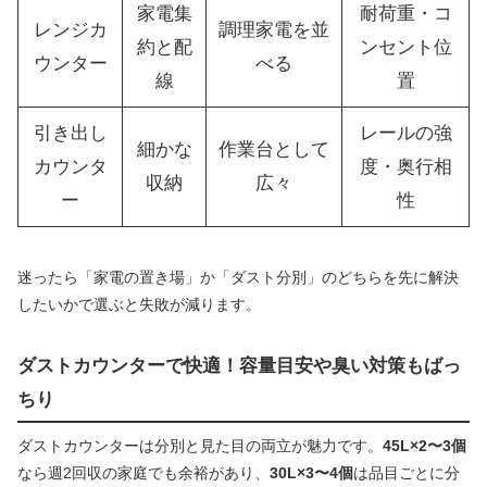
家電集
耐荷重・コ
レンジカ
調理家電を並
約と配
ンセント位
ウンター
べる
線
置
引き出し
レールの強
細かな
作業台として
カウンタ
度・奥行相
収納
広々
ー
性
迷ったら「家電の置き場」か「ダスト分別」のどちらを先に解決
したいかで選ぶと失敗が減ります。
ダストカウンターで快適！容量目安や臭い対策もばっ
ちり
ダストカウンターは分別と見た目の両立が魅力です。
45L×2〜3個
なら週2回収の家庭でも余裕があり、
30L×3〜4個
は品目ごとに分