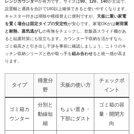
レンジカウンター
が有力です。サイズは
90、120、140
が主流で、
設置幅と通路を合計で180以上確保できると使いやすくなります。
キャスター付きは掃除や模様替えに便利ですが、
天板に重い家電
を置く場合は固定タイプの安定性
が安心です。家電OKかは
耐荷重
と耐熱、蒸気逃がし
の有無をチェックし、炊飯器スライド棚があ
ると結露対策にも役立ちます。カウンター下収納を活かすなら、
ゴミ箱高さと引き出し干渉を事前に確認しましょう。ニトリのキ
ッチン収納シリーズと色や取っ手を
組み合わせ
ると統一感が高ま
ります。
得意分
チェックポ
タイプ
天板の使い方
野
イント
分別と
ゴミ箱の容
ゴミ箱カ
ちょい置き・
動線短
量・開閉方
ウンター
下部にダスト
縮
向