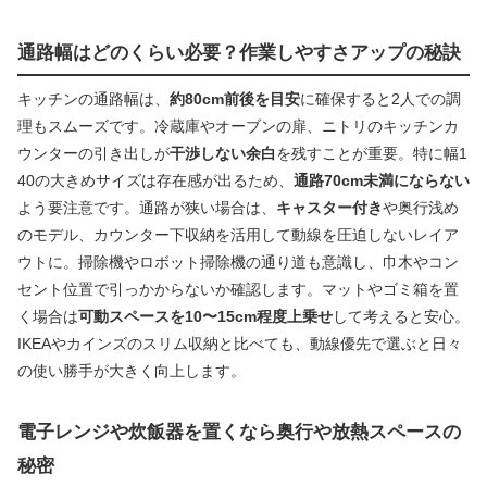
通路幅はどのくらい必要？作業しやすさアップの秘訣
キッチンの通路幅は、
約80cm前後を目安
に確保すると2人での調
理もスムーズです。冷蔵庫やオーブンの扉、ニトリのキッチンカ
ウンターの引き出しが
干渉しない余白
を残すことが重要。特に幅1
40の大きめサイズは存在感が出るため、
通路70cm未満にならない
よう要注意です。通路が狭い場合は、
キャスター付き
や奥行浅め
のモデル、カウンター下収納を活用して動線を圧迫しないレイア
ウトに。掃除機やロボット掃除機の通り道も意識し、巾木やコン
セント位置で引っかからないか確認します。マットやゴミ箱を置
く場合は
可動スペースを10〜15cm程度上乗せ
して考えると安心。
IKEAやカインズのスリム収納と比べても、動線優先で選ぶと日々
の使い勝手が大きく向上します。
電子レンジや炊飯器を置くなら奥行や放熱スペースの
秘密