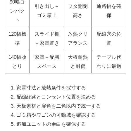
90幅コ
引き出し＋
フタ開閉
通路幅を確
ンパク
ゴミ箱上
高さ
保
ト
120幅標
スライド棚
放熱クリ
配線穴の位
準
＋家電置き
アランス
置
140幅ゆ
家電＋配膳
天板耐熱
テーブル代
とり
スペース
と耐傷
わりに最適
家電寸法と放熱条件を採寸する
配線経路とコンセント位置を決める
天板素材と扉色を二色以内で統一する
ゴミ箱やワゴンの可動域を確認する
追加ユニットの余白を確保する