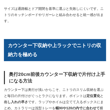
サイズは通路幅とドア開閉を基準に選ぶと失敗しにくいです。ニ
トリのキッチンボードやリガーレと組み合わせると統一感が出ま
す。
カウンター下収納や上ラックでニトリの収
納力を極める
奥行20cm前後カウンター下収納で片付け上手
になる方法
カウンター下は奥行が浅いからこそ、ニトリのスリム収納を選ぶ
と毎日の片付けがぐっとラクになります。ポイントは
定位置化
と
出し入れの早さ
です。ラップやホイルは立てて入るボックスにま
とめ、カトラリーは浅型トレーを
幅90や120の内寸に合わせて
横