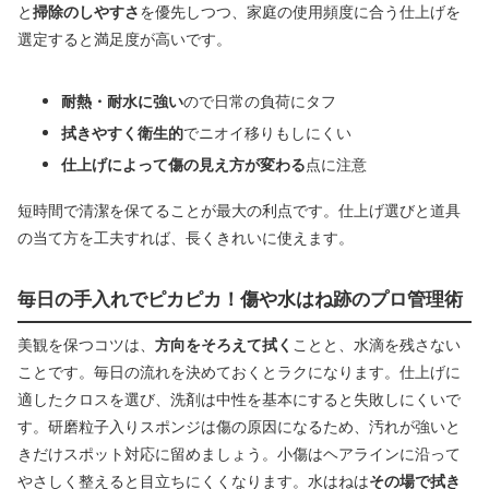
と
掃除のしやすさ
を優先しつつ、家庭の使用頻度に合う仕上げを
選定すると満足度が高いです。
耐熱・耐水に強い
ので日常の負荷にタフ
拭きやすく衛生的
でニオイ移りもしにくい
仕上げによって傷の見え方が変わる
点に注意
短時間で清潔を保てることが最大の利点です。仕上げ選びと道具
の当て方を工夫すれば、長くきれいに使えます。
毎日の手入れでピカピカ！傷や水はね跡のプロ管理術
美観を保つコツは、
方向をそろえて拭く
ことと、水滴を残さない
ことです。毎日の流れを決めておくとラクになります。仕上げに
適したクロスを選び、洗剤は中性を基本にすると失敗しにくいで
す。研磨粒子入りスポンジは傷の原因になるため、汚れが強いと
きだけスポット対応に留めましょう。小傷はヘアラインに沿って
やさしく整えると目立ちにくくなります。水はねは
その場で拭き