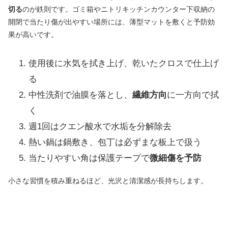
切る
のが鉄則です。ゴミ箱やニトリキッチンカウンター下収納の
開閉で当たり傷が出やすい場所には、薄型マットを敷くと予防効
果が高いです。
使用後に水気を拭き上げ、乾いたクロスで仕上げ
る
中性洗剤で油膜を落とし、
繊維方向
に一方向で拭
く
週1回はクエン酸水で水垢を分解除去
熱い鍋は鍋敷き、包丁は必ずまな板上で扱う
当たりやすい角は保護テープで
微細傷を予防
小さな習慣を積み重ねるほど、光沢と清潔感が長持ちします。