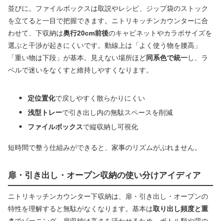
並びに。ファイルボックスは取説やレシピ、ジップ袋のストック
を立てると一目で把握できます。ニトリキッチンカウンターに合
わせて、下収納は
奥行20cm前後
のキャビネットやカラボサイズを
選ぶと干渉が起きにくいです。動線上は「よく使う物を腰高」
「重い物は下段」が基本。見えない場所ほど
同系色で統一
し、ラ
ベルで迷いをなくすと維持しやすくなります。
定位置化
で戻しやすく散らかりにくい
浅型トレー
で引き出し内の無駄スペースを削減
ファイルボックス
で縦収納し可視化
短時間で整う仕組みができると、家事のリズムがぶれません。
扉・引き出し・オープン収納の使い分けアイディア
ニトリキッチンカウンター下収納は、扉・引き出し・オープンの
特性を理解すると無駄がなくなります。基本は
取り出し頻度と重
さ
でゾーニング。扉収納は高さを活かせるため、ボトル類や背の