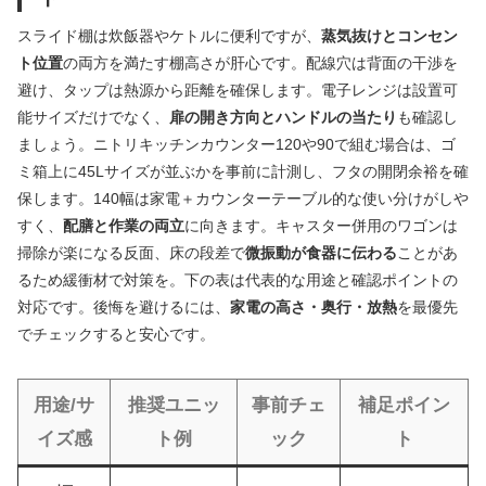
スライド棚は炊飯器やケトルに便利ですが、
蒸気抜けとコンセン
ト位置
の両方を満たす棚高さが肝心です。配線穴は背面の干渉を
避け、タップは熱源から距離を確保します。電子レンジは設置可
能サイズだけでなく、
扉の開き方向とハンドルの当たり
も確認し
ましょう。ニトリキッチンカウンター120や90で組む場合は、ゴ
ミ箱上に45Lサイズが並ぶかを事前に計測し、フタの開閉余裕を確
保します。140幅は家電＋カウンターテーブル的な使い分けがしや
すく、
配膳と作業の両立
に向きます。キャスター併用のワゴンは
掃除が楽になる反面、床の段差で
微振動が食器に伝わる
ことがあ
るため緩衝材で対策を。下の表は代表的な用途と確認ポイントの
対応です。後悔を避けるには、
家電の高さ・奥行・放熱
を最優先
でチェックすると安心です。
用途/サ
推奨ユニッ
事前チェ
補足ポイン
イズ感
ト例
ック
ト