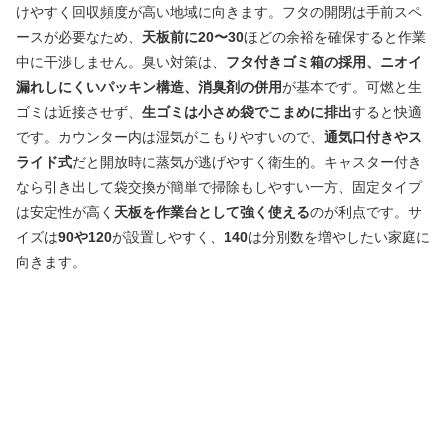
けやすく回収頻度が高い地域に向きます。フタの開閉は手前スペ
ースが必要なため、
天板前に20〜30
ほどの余裕を確保すると作業
中に干渉しません。臭い対策は、
フタ付きゴミ箱の採用、ニオイ
漏れしにくいパッキン構造、消臭剤の併用
が基本です。可燃と生
ゴミは近接させず、
生ゴミは小さめ袋でこまめに排出
すると快適
です。カウンター内は湿気がこもりやすいので、
通気口付きやス
ライド式
だと開放時に蒸気が逃げやすく衛生的。キャスター付き
なら引き出して袋交換が簡単で掃除もしやすい一方、固定タイプ
は安定性が高く
天板を作業台として強く使える
のが利点です。サ
イズは
90や120
が設置しやすく、
140
は分別数を増やしたい家庭に
向きます。