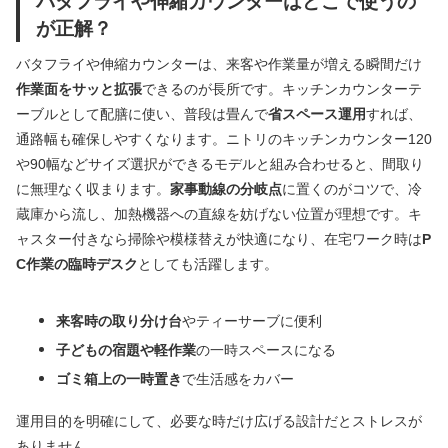
バタフライや伸縮カウンターはどこで使うの
が正解？
バタフライや伸縮カウンターは、来客や作業量が増える瞬間だけ
作業面をサッと拡張
できるのが長所です。キッチンカウンターテ
ーブルとして配膳に使い、普段は畳んで
省スペース運用
すれば、
通路幅も確保しやすくなります。ニトリのキッチンカウンター120
や90幅などサイズ選択ができるモデルと組み合わせると、間取り
に無理なく収まります。
家事動線の分岐点
に置くのがコツで、冷
蔵庫から流し、加熱機器への直線を妨げない位置が理想です。キ
ャスター付きなら掃除や模様替えが快適になり、在宅ワーク時は
P
C作業の臨時デスク
としても活躍します。
来客時の取り分け台
やティーサーブに便利
子どもの宿題や軽作業
の一時スペースになる
ゴミ箱上の一時置き
で生活感をカバー
運用目的を明確にして、必要な時だけ広げる設計だとストレスが
ありません。