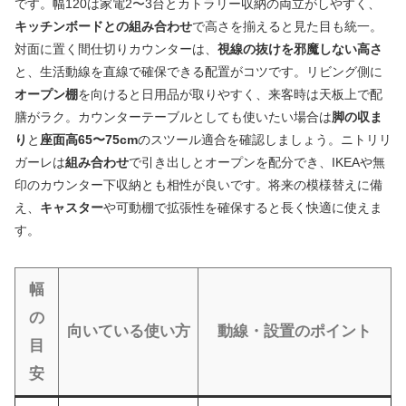
です。幅120は家電2〜3台とカトラリー収納の両立がしやすく、
キッチンボードとの組み合わせ
で高さを揃えると見た目も統一。
対面に置く間仕切りカウンターは、
視線の抜けを邪魔しない高さ
と、生活動線を直線で確保できる配置がコツです。リビング側に
オープン棚
を向けると日用品が取りやすく、来客時は天板上で配
膳がラク。カウンターテーブルとしても使いたい場合は
脚の収ま
り
と
座面高65〜75cm
のスツール適合を確認しましょう。ニトリリ
ガーレは
組み合わせ
で引き出しとオープンを配分でき、IKEAや無
印のカウンター下収納とも相性が良いです。将来の模様替えに備
え、
キャスター
や可動棚で拡張性を確保すると長く快適に使えま
す。
幅
の
向いている使い方
動線・設置のポイント
目
安