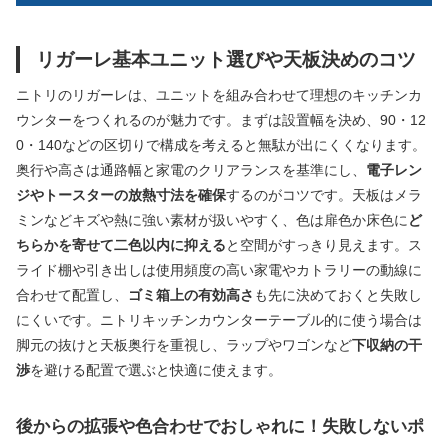
リガーレ基本ユニット選びや天板決めのコツ
ニトリのリガーレは、ユニットを組み合わせて理想のキッチンカ
ウンターをつくれるのが魅力です。まずは設置幅を決め、90・12
0・140などの区切りで構成を考えると無駄が出にくくなります。
奥行や高さは通路幅と家電のクリアランスを基準にし、
電子レン
ジやトースターの放熱寸法を確保
するのがコツです。天板はメラ
ミンなどキズや熱に強い素材が扱いやすく、色は扉色か床色に
ど
ちらかを寄せて二色以内に抑える
と空間がすっきり見えます。ス
ライド棚や引き出しは使用頻度の高い家電やカトラリーの動線に
合わせて配置し、
ゴミ箱上の有効高さ
も先に決めておくと失敗し
にくいです。ニトリキッチンカウンターテーブル的に使う場合は
脚元の抜けと天板奥行を重視し、ラップやワゴンなど
下収納の干
渉
を避ける配置で選ぶと快適に使えます。
後からの拡張や色合わせでおしゃれに！失敗しないポ