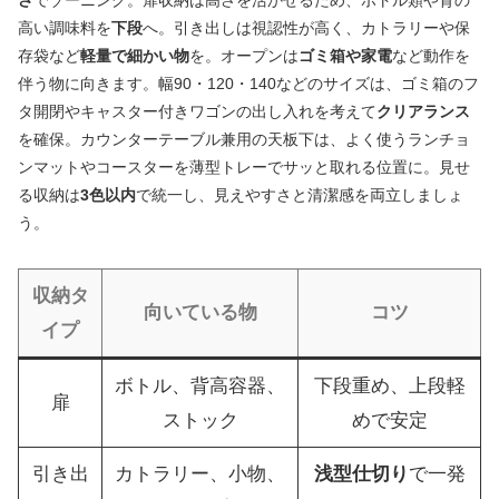
高い調味料を
下段
へ。引き出しは視認性が高く、カトラリーや保
存袋など
軽量で細かい物
を。オープンは
ゴミ箱や家電
など動作を
伴う物に向きます。幅90・120・140などのサイズは、ゴミ箱のフ
タ開閉やキャスター付きワゴンの出し入れを考えて
クリアランス
を確保。カウンターテーブル兼用の天板下は、よく使うランチョ
ンマットやコースターを薄型トレーでサッと取れる位置に。見せ
る収納は
3色以内
で統一し、見えやすさと清潔感を両立しましょ
う。
収納タ
向いている物
コツ
イプ
ボトル、背高容器、
下段重め、上段軽
扉
ストック
めで安定
引き出
カトラリー、小物、
浅型仕切り
で一発