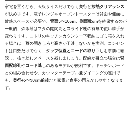
家電を置くなら、天板サイズだけでなく
奥行と放熱クリアランス
が決め手です。電子レンジやオーブントースターは背面や側面に
放熱スペースが必要で、
背面5〜10cm、側面数cm
を確保するのが
一般的。炊飯器はフタの開閉高と
スライド棚
の有無で使い勝手が
変わります。ニトリのキッチンカウンター下収納にゴミ箱を入れ
る場合は、
蓋の開きしろと高さ
が干渉しないかを実測。コンセン
トは口数だけでなく、
タップ位置とコードの取り回し
を事前に確
認し、抜き差しスペースを残しましょう。配線が目立つ場合は
背
面配線孔
や
コード逃し
のあるモデルが便利です。キッチンボード
との組み合わせや、カウンターテーブル兼ダイニングの運用で
も、
奥行45〜50cm前後
だと家電と食事の両立がしやすくなりま
す。