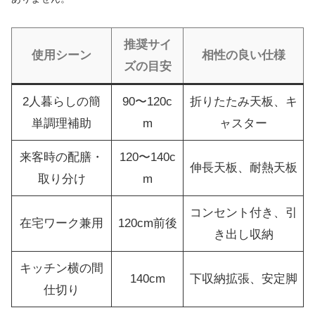
推奨サイ
使用シーン
相性の良い仕様
ズの目安
2人暮らしの簡
90〜120c
折りたたみ天板、キ
単調理補助
m
ャスター
来客時の配膳・
120〜140c
伸長天板、耐熱天板
取り分け
m
コンセント付き、引
在宅ワーク兼用
120cm前後
き出し収納
キッチン横の間
140cm
下収納拡張、安定脚
仕切り