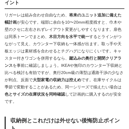
イント
リガーレは組み合わせ自由なため、
将来のユニット追加に備えた
幅計画
が安心です。端部に余白を10〜20mm程度残すと、巾木や
壁のクセに左右されずレイアウト変更がしやすくなります。扉色
は同系トーンでまとめ、
木目方向を水平で統一
するとラインがつ
ながって見え、カウンター下収納も一体感が出ます。取っ手や天
板エッジは素材感を合わせるとチグハグになりにくいです。キャ
スター付きワゴンを併用するなら、
蹴込みの奥行と開閉クリアラ
ンス
を事前に確認しましょう。IKEAや無印のカウンター下収納と
比べる検討も有効ですが、奥行20cm級の薄型は通路干渉の少なさ
が利点、反面で
大型家電の収納力は控えめ
です。在庫サイクルは
季節で変動することがあるため、同一シリーズで揃えたい場合は
色とサイズの在庫状況を同時確認
して計画的に購入するのが安全
です。
収納例とこれだけは外せない後悔防止ポイン
ト