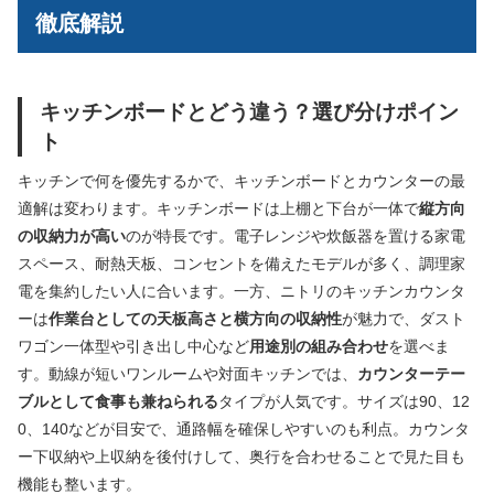
徹底解説
キッチンボードとどう違う？選び分けポイン
ト
キッチンで何を優先するかで、キッチンボードとカウンターの最
適解は変わります。キッチンボードは上棚と下台が一体で
縦方向
の収納力が高い
のが特長です。電子レンジや炊飯器を置ける家電
スペース、耐熱天板、コンセントを備えたモデルが多く、調理家
電を集約したい人に合います。一方、ニトリのキッチンカウンタ
ーは
作業台としての天板高さと横方向の収納性
が魅力で、ダスト
ワゴン一体型や引き出し中心など
用途別の組み合わせ
を選べま
す。動線が短いワンルームや対面キッチンでは、
カウンターテー
ブルとして食事も兼ねられる
タイプが人気です。サイズは90、12
0、140などが目安で、通路幅を確保しやすいのも利点。カウンタ
ー下収納や上収納を後付けして、奥行を合わせることで見た目も
機能も整います。