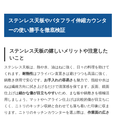
ステンレス天板やバタフライ伸縮カウンタ
ーの使い勝手を徹底検証
ステンレス天板の嬉しいメリットや注意した
いこと
ステンレス天板は、熱や水、油はねに強く、日々の料理を助けて
くれます。
耐熱性
はフライパン直置きは避けつつも高温に強く、
鍋敷き併用で安心です。
お手入れの容易さ
も魅力で、指紋や水は
ねは繊維方向に拭き上げるだけで清潔感を保てます。反面、鏡面
仕上げは
細かな傷が目立ちやすい
ため、まな板や鍋敷きを積極活
用しましょう。マットやヘアライン仕上げは比較的傷が目立ちに
くく、ニトリのキッチン収納と合わせても落ち着いた印象に収ま
ります。ニトリのキッチンカウンターを選ぶ際は、
作業面の広さ