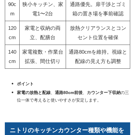
90c
狭小キッチン、家
通路優先。扉干渉とゴミ
m
電1〜2台
箱の置き場を事前確認
120
家電と収納の両
放熱クリアランスとコン
cm
立、配膳台
セント位置を確保
140
家電複数・作業台
通路80cmを維持。視線と
cm
拡張、間仕切り
配線の見え方も調整
ポイント
家電の放熱と配線
、
通路80cm前後
、
カウンター下収納
の三
位一体で考えると使いやすさが安定します。
ニトリのキッチンカウンター種類や機能を