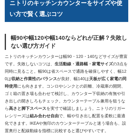
ニトリのキッチンカウンターをサイズや使
い方で賢く選ぶコツ
幅90や幅120や幅140ならどれが正解？失敗し
ない選び方ガイド
ニトリのキッチンカウンターは幅90・120・140などサイズが豊富
です。失敗しないコツは、
生活動線・通路幅・家電サイズ
の3点を
同時に見ること。幅90は省スペースで通路を確保しやすく、幅12
0は
収納と作業性のバランス
が良好、幅140は
天板が広く家電の同
時使用
にも向きます。コンロやシンクとの距離、冷蔵庫の開閉、
ゴミ箱の置き場も合わせて検討し、カウンター下収納の有無や引
き出しの開きしろもチェック。カウンターテーブル兼用を狙うな
ら
高さと脚下スペース
を実寸で確認しましょう。ニトリのリガー
レシリーズは
組み合わせ自由
で、幅や引き出し配置を柔軟に最適
化できます。IKEAや無印のカウンターテーブルと迷う場合も、設
置奥行と配線動線を指標に比較すると選びやすいです。