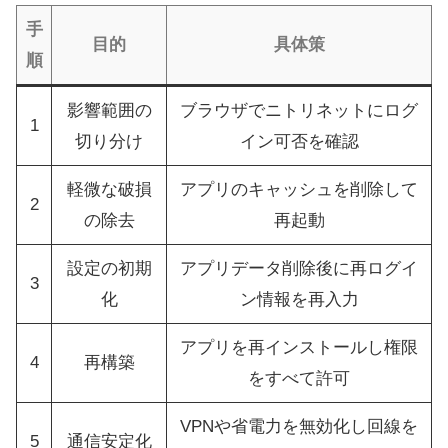
手
目的
具体策
順
影響範囲の
ブラウザでニトリネットにログ
1
切り分け
イン可否を確認
軽微な破損
アプリのキャッシュを削除して
2
の除去
再起動
設定の初期
アプリデータ削除後に再ログイ
3
化
ン情報を再入力
アプリを再インストールし権限
4
再構築
をすべて許可
VPNや省電力を無効化し回線を
5
通信安定化