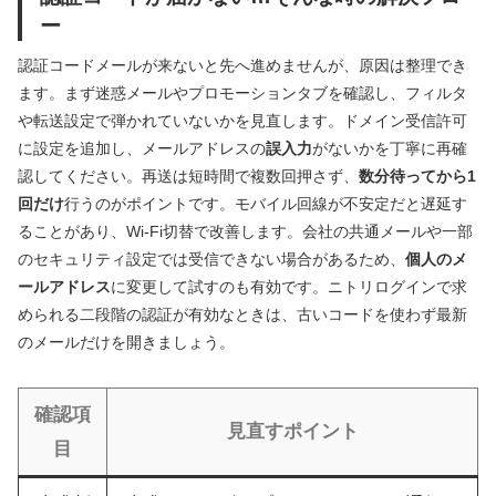
ー
認証コードメールが来ないと先へ進めませんが、原因は整理でき
ます。まず迷惑メールやプロモーションタブを確認し、フィルタ
や転送設定で弾かれていないかを見直します。ドメイン受信許可
に設定を追加し、メールアドレスの
誤入力
がないかを丁寧に再確
認してください。再送は短時間で複数回押さず、
数分待ってから1
回だけ
行うのがポイントです。モバイル回線が不安定だと遅延す
ることがあり、Wi‑Fi切替で改善します。会社の共通メールや一部
のセキュリティ設定では受信できない場合があるため、
個人のメ
ールアドレス
に変更して試すのも有効です。ニトリログインで求
められる二段階の認証が有効なときは、古いコードを使わず最新
のメールだけを開きましょう。
確認項
見直すポイント
目