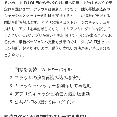
るため、まずは
Wi‑Fiからモバイル回線へ切替
、またはその逆で安
定側を選びます。ブラウザは更新だけでなく、
強制再読み込み
や
キャッシュとクッキーの削除
を実行すると、古い情報が干渉する
問題を断ち切れます。アプリの場合はストレージのキャッシュを
消去し、アプリを再起動してからニトリアプリログインを試して
ください。OSやアプリが古いと認証周りで不具合が出ることがあ
るため、
最新バージョンへ更新
も効果的です。公共Wi‑Fiはセッシ
ョン切断が起きやすいので、購入や支払い方法の設定時は避ける
と安全です。
回線を切替（Wi‑Fi⇄モバイル）
ブラウザの強制再読み込みを実行
キャッシュ/クッキーを削除して再起動
アプリのキャッシュ消去と最新版更新
公共Wi‑Fiを避けて再ログイン
同時ログインや混雑時をスルーする裏ワザ