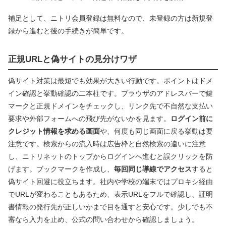
補足として、ニトリ会員登録は無料なので、未登録の方は新規登
録から進むと後の手続きが簡単です。
正規URLと偽サイトの見分けワザ
偽サイト対策は最短でも効果が大きい行動です。ポイントはドメ
イン確認と挙動確認の二本柱です。ブラウザのアドレスバーで鍵
マークと正規ドメインをチェックし、リンク先で不自然な支払い
要求や外部フォームへの飛び先がないかを見ます。
ログイン前に
クレジット情報を求める画面
や、何度も同じ画面に戻る挙動は要
注意です。検索からの流入時は広告枠と自然検索の違いに注意
し、ニトリネットのトップからログインへ進むと誤クリックを防
げます。ブックマークを作成し、
毎回同じ導線でアクセス
すると
偽サイト回避に役立ちます。社内や学校の端末ではプロキシ経由
でURLが変わることもあるため、表示URLをフルで確認し、証明
書情報の発行先が正しいかまで目を通すと安心です。少しでも不
審なら入力を止め、公式の問い合わせから確認しましょう。