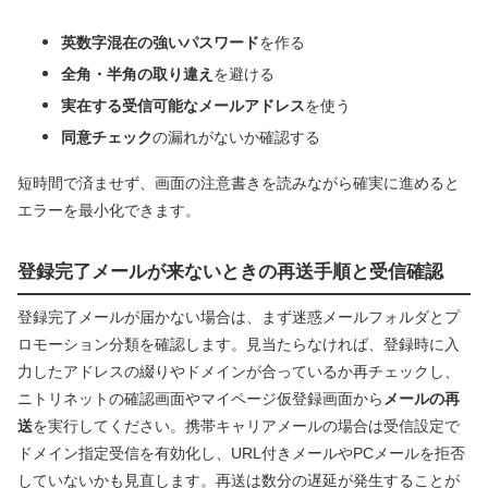
英数字混在の強いパスワード
を作る
全角・半角の取り違え
を避ける
実在する受信可能なメールアドレス
を使う
同意チェック
の漏れがないか確認する
短時間で済ませず、画面の注意書きを読みながら確実に進めると
エラーを最小化できます。
登録完了メールが来ないときの再送手順と受信確認
登録完了メールが届かない場合は、まず迷惑メールフォルダとプ
ロモーション分類を確認します。見当たらなければ、登録時に入
力したアドレスの綴りやドメインが合っているか再チェックし、
ニトリネットの確認画面やマイページ仮登録画面から
メールの再
送
を実行してください。携帯キャリアメールの場合は受信設定で
ドメイン指定受信を有効化し、URL付きメールやPCメールを拒否
していないかも見直します。再送は数分の遅延が発生することが