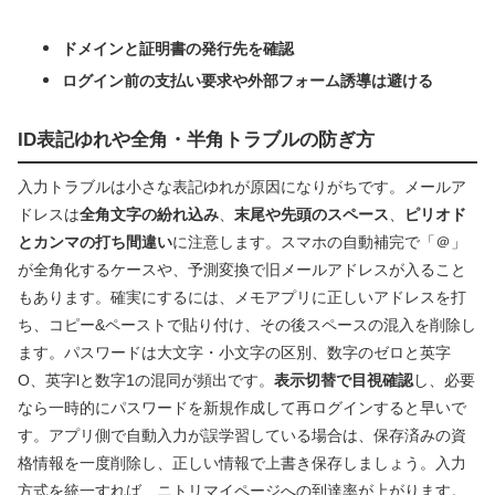
ドメインと証明書の発行先を確認
ログイン前の支払い要求や外部フォーム誘導は避ける
ID表記ゆれや全角・半角トラブルの防ぎ方
入力トラブルは小さな表記ゆれが原因になりがちです。メールア
ドレスは
全角文字の紛れ込み
、
末尾や先頭のスペース
、
ピリオド
とカンマの打ち間違い
に注意します。スマホの自動補完で「＠」
が全角化するケースや、予測変換で旧メールアドレスが入ること
もあります。確実にするには、メモアプリに正しいアドレスを打
ち、コピー&ペーストで貼り付け、その後スペースの混入を削除し
ます。パスワードは大文字・小文字の区別、数字のゼロと英字
O、英字lと数字1の混同が頻出です。
表示切替で目視確認
し、必要
なら一時的にパスワードを新規作成して再ログインすると早いで
す。アプリ側で自動入力が誤学習している場合は、保存済みの資
格情報を一度削除し、正しい情報で上書き保存しましょう。入力
方式を統一すれば、ニトリマイページへの到達率が上がります。