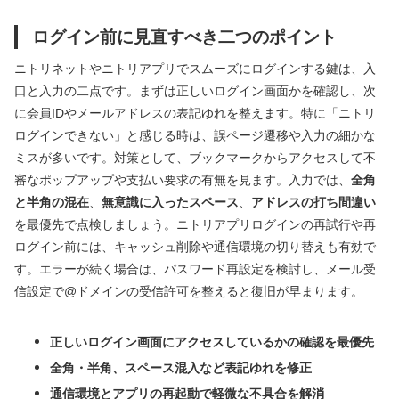
ログイン前に見直すべき二つのポイント
ニトリネットやニトリアプリでスムーズにログインする鍵は、入
口と入力の二点です。まずは正しいログイン画面かを確認し、次
に会員IDやメールアドレスの表記ゆれを整えます。特に「ニトリ
ログインできない」と感じる時は、誤ページ遷移や入力の細かな
ミスが多いです。対策として、ブックマークからアクセスして不
審なポップアップや支払い要求の有無を見ます。入力では、
全角
と半角の混在
、
無意識に入ったスペース
、
アドレスの打ち間違い
を最優先で点検しましょう。ニトリアプリログインの再試行や再
ログイン前には、キャッシュ削除や通信環境の切り替えも有効で
す。エラーが続く場合は、パスワード再設定を検討し、メール受
信設定で@ドメインの受信許可を整えると復旧が早まります。
正しいログイン画面にアクセスしているかの確認を最優先
全角・半角、スペース混入など表記ゆれを修正
通信環境とアプリの再起動で軽微な不具合を解消