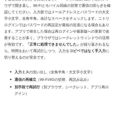
ウザで開き直し、Wi‑Fiとモバイル回線の切替で通信の揺らぎを確
認してください。入力面ではメールアドレスとパスワードの大文
字小文字、全角半角、余計なスペースをチェックします。ニトリ
ログインではパスワードの再設定が最短の近道になる場合もあり
ます。アプリで発生した場合は再ログインや最新版への更新で改
善することが多く、ブラウザではシークレットウィンドウの活用
が有効です。
「正常に処理できませんでした」
が繰り返されるな
ら、時間をおいて再試行しつつ、入力を
コピペではなく手入力
に
切り替えるのが安全です。
入力ミス
の洗い出し（全角半角・大文字小文字）
通信の再確立
（Wi‑Fi/4Gの切替、再読み込み）
別手段で再試行
（別ブラウザ、シークレット、アプリ再ロ
グイン）