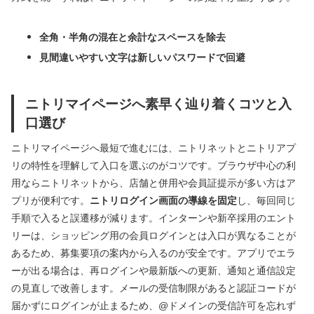
全角・半角の混在と余計なスペースを除去
見間違いやすい文字は新しいパスワードで回避
ニトリマイページへ素早く辿り着くコツと入
口選び
ニトリマイページへ最短で進むには、ニトリネットとニトリアプ
リの特性を理解して入口を選ぶのがコツです。ブラウザ中心の利
用ならニトリネットから、店舗と併用や会員証提示が多い方はア
プリが便利です。
ニトリログイン画面の導線を固定
し、毎回同じ
手順で入ると誤遷移が減ります。インターンや新卒採用のエント
リーは、ショッピング用の会員ログインとは入口が異なることが
あるため、募集要項の案内から入るのが安全です。アプリでエラ
ーが出る場合は、再ログインや最新版への更新、通知と通信設定
の見直しで改善します。メールの受信制限があると認証コードが
届かずにログインが止まるため、@ドメインの受信許可を忘れず