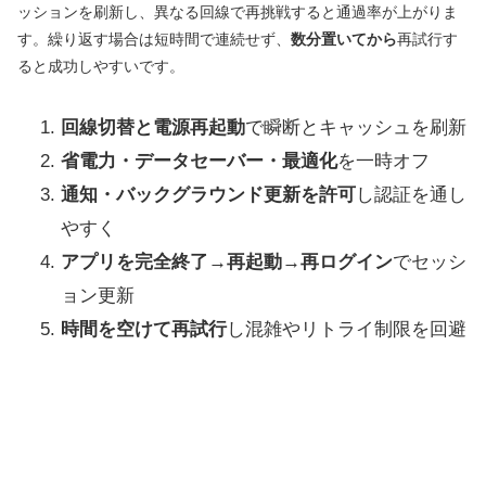
ッションを刷新し、異なる回線で再挑戦すると通過率が上がりま
す。繰り返す場合は短時間で連続せず、
数分置いてから
再試行す
ると成功しやすいです。
回線切替と電源再起動
で瞬断とキャッシュを刷新
省電力・データセーバー・最適化
を一時オフ
通知・バックグラウンド更新を許可
し認証を通し
やすく
アプリを完全終了→再起動→再ログイン
でセッシ
ョン更新
時間を空けて再試行
し混雑やリトライ制限を回避