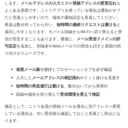
します。
メールアドレスの入力ミス
や
登録アドレスの変更忘れ
も
よくある原因です。ニトリアプリを使っている場合は通知がオフ
だと見落としやすいので、端末の通知設定も見直してください。
再送は数分待ってから行い、
短時間の連続リクエストは避ける
と
成功しやすくなります。モバイル回線からWi‑Fiへ切り替えると受
信が安定することもあります。最後に、
メール受信ドメインの許
可設定
を追加し、別端末やWebメールでの受信も試すと原因の切
り分けがスムーズです。
迷惑メール振り分け
とプロモーションタブを必ず確認
入力した
メールアドレスの表記揺れ
やドット抜けを見直す
短時間の再送連打は避ける
、数分おいてから再実行
回線や端末を切り替えて
受信環境を変えて検証
補足として、ニトリ会員の登録メールを過去に別アドレスへ変更
している場合は、古い受信箱も確認しておくと見落とし防止にな
ります。