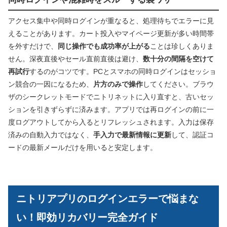
アクセス集中や同時ログインが重なると、処理待ちでエラーに見
えることがあります。カート投入やマイページ更新が多い時間帯
を外すだけで、
同じ操作でも成功率が上がる
ことは珍しくありま
せん。深夜直後やセール直前直後は避け、
数十分の間隔を空けて
再試行
するのがコツです。PCとスマホの同時ログインはセッショ
ン競合の一因になるため、
片方のみで操作
してください。ブラウ
ザのシークレットモードでニトリネットに入り直すと、古いセッ
ションを引きずらずに済みます。アプリでは再ログインの前に一
度ログアウトしてから入るとリフレッシュされます。入力は保存
済みの自動入力ではなく、
手入力で最新情報に更新
して、認証コ
ードの最新メールだけを用いると安定します。
ニトリアプリのログインエラーで悩まな
い！即効リカバリー完全ガイド