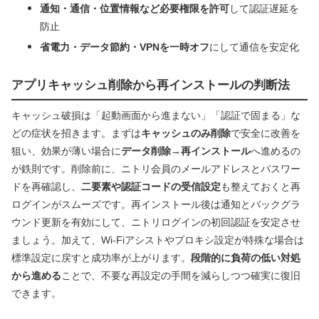
通知・通信・位置情報など必要権限を許可
して認証遅延を
防止
省電力・データ節約・VPNを一時オフ
にして通信を安定化
アプリキャッシュ削除から再インストールの判断法
キャッシュ破損は「起動画面から進まない」「認証で固まる」な
どの症状を招きます。まずは
キャッシュのみ削除
で安全に改善を
狙い、効果が薄い場合に
データ削除→再インストール
へ進めるの
が鉄則です。削除前に、ニトリ会員のメールアドレスとパスワー
ドを再確認し、
二要素や認証コードの受信設定
も整えておくと再
ログインがスムーズです。再インストール後は通知とバックグラ
ウンド更新を有効にして、ニトリログインの初回認証を安定させ
ましょう。加えて、Wi‑Fiアシストやプロキシ設定が特殊な場合は
標準設定に戻すと成功率が上がります。
段階的に負荷の低い対処
から進める
ことで、不要な再設定の手間を減らしつつ確実に復旧
できます。