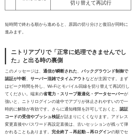
切り替えて再試行
短時間で終わる順から進めると、原因の切り分けと復旧が同時に
進みます。
ニトリアプリで「正常に処理できませんでし
た」と出る時の裏側
このメッセージは、
通信が瞬断された
、
バックグラウンド制御で
認証が中断
、
サーバー混雑でタイムアウト
などが主因です。まず
はピーク時間を外し、Wi‑Fiとモバイル回線を切り替えて再試行し
てください。端末の
省電力・スリープ最適化・データセーバー
が
強いと、ニトリログインの途中でアプリが休止されやすいので一
時的に解除が有効です。さらに通知権限を許可しておくと、
認証
コードの受信やプッシュ検証
が詰まりにくくなります。アドレス
変更直後やパスワード再設定直後は、古いセッションが残って弾
かれることもあります。
完全終了→再起動→再ログイン
の順でセ