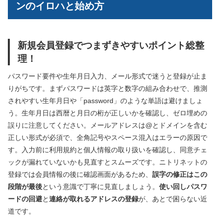
ンのイロハと始め方
新規会員登録でつまずきやすいポイント総整
理！
パスワード要件や生年月日入力、メール形式で迷うと登録が止ま
りがちです。まずパスワードは英字と数字の組み合わせで、推測
されやすい生年月日や「password」のような単語は避けましょ
う。生年月日は西暦と月日の桁が正しいかを確認し、ゼロ埋めの
誤りに注意してください。メールアドレスは@とドメインを含む
正しい形式が必須で、全角記号やスペース混入はエラーの原因で
す。入力前に利用規約と個人情報の取り扱いを確認し、同意チェ
ックが漏れていないかも見直すとスムーズです。ニトリネットの
登録では会員情報の後に確認画面があるため、
誤字の修正はこの
段階が最後
という意識で丁寧に見直しましょう。
使い回しパスワ
ードの回避
と
連絡が取れるアドレスの登録
が、あとで困らない近
道です。