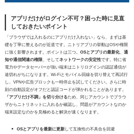
アプリだけがログイン不可？困った時に見直
しておきたいポイント
「ブラウザでは入れるのにアプリだけ入れない」なら、まずは基
礎を丁寧に整えるのが近道です。ニトリアプリの挙動はOSや権限
に強く影響されます。ポイントは三つ。
OSとアプリの最新化
、
通
知や通信関連の権限
、そして
ネットワークの安定性
です。特に省
電力やデータセーバーが強い端末はニトリログインの認証通信が
途切れがちになります。Wi‑Fiとモバイル回線を切り替えて再試行
し、VPNや広告ブロックも一時停止を試してください。さらに時
刻の自動設定がオフだと認証コードが弾かれることがあります。
「アプリだけ不調」を切り分ける
ため、同じアカウントでブラウ
ザからニトリネットに入れるか確認し、問題がアカウントなのか
端末設定なのかを見極めると解決が速くなります。
OSとアプリを最新に更新
して互換性の不具合を回避