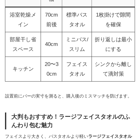
浴室乾燥メ
70cm
標準バス
1枚掛けで隙間
イン
前後
タオル
を確保
部屋干し省
ミニバス/
折り返しは最小
40cm
スペース
スリム
にする
20〜3
フェイス
シンクから離し
キッチン
0cm
タオル
て滴対策
設置前にバーの実寸を測ると、購入後のミスマッチを防げます。
大判もおすすめ！ラージフェイスタオルのふ
んわり包む魅力
フェイスより大きく、バスタオルより軽い
ラージフェイスタオル