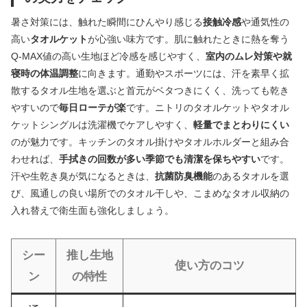
暑さ対策には、触れた瞬間にひんやり感じる
接触冷感
や通気性の
高い
タオルケット
が心強い味方です。肌に触れたときに熱を奪う
Q-MAX値の高い生地ほど冷感を感じやすく、
室内のムレ対策や就
寝時の体温調整
に向きます。通勤やスポーツには、汗を素早く拡
散するタオル生地を選ぶと首元がベタつきにくく、洗っても乾き
やすいので
毎日ローテが楽
です。ニトリのタオルケットやタオル
ケットシングルは洗濯機でケアしやすく、
軽量でまとわりにくい
のが魅力です。キッチンのタオル掛けやタオルホルダーと組み合
わせれば、
手拭きの回数が多い季節でも清潔を保ちやすい
です。
汗や生乾き臭が気になるときは、
抗菌防臭機能
のあるタオルを選
び、風通しの良い場所でのタオル干しや、こまめなタオル収納の
入れ替えで衛生面も強化しましょう。
シー
推し生地
使い方のコツ
ン
の特性