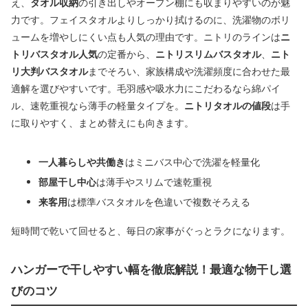
え、
タオル収納
の引き出しやオープン棚にも収まりやすいのが魅
力です。フェイスタオルよりしっかり拭けるのに、洗濯物のボリ
ュームを増やしにくい点も人気の理由です。ニトリのラインは
ニ
トリバスタオル人気
の定番から、
ニトリスリムバスタオル
、
ニト
リ大判バスタオル
までそろい、家族構成や洗濯頻度に合わせた最
適解を選びやすいです。毛羽感や吸水力にこだわるなら綿パイ
ル、速乾重視なら薄手の軽量タイプを。
ニトリタオルの値段
は手
に取りやすく、まとめ替えにも向きます。
一人暮らしや共働き
はミニバス中心で洗濯を軽量化
部屋干し中心
は薄手やスリムで速乾重視
来客用
は標準バスタオルを色違いで複数そろえる
短時間で乾いて回せると、毎日の家事がぐっとラクになります。
ハンガーで干しやすい幅を徹底解説！最適な物干し選
びのコツ