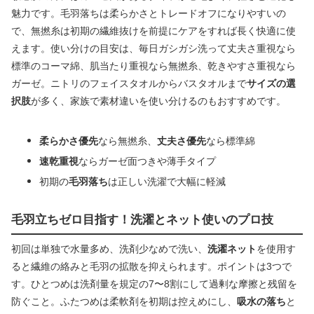
魅力です。毛羽落ちは柔らかさとトレードオフになりやすいの
で、無撚糸は初期の繊維抜けを前提にケアをすれば長く快適に使
えます。使い分けの目安は、毎日ガシガシ洗って丈夫さ重視なら
標準のコーマ綿、肌当たり重視なら無撚糸、乾きやすさ重視なら
ガーゼ。ニトリのフェイスタオルからバスタオルまで
サイズの選
択肢
が多く、家族で素材違いを使い分けるのもおすすめです。
柔らかさ優先
なら無撚糸、
丈夫さ優先
なら標準綿
速乾重視
ならガーゼ面つきや薄手タイプ
初期の
毛羽落ち
は正しい洗濯で大幅に軽減
毛羽立ちゼロ目指す！洗濯とネット使いのプロ技
初回は単独で水量多め、洗剤少なめで洗い、
洗濯ネット
を使用す
ると繊維の絡みと毛羽の拡散を抑えられます。ポイントは3つで
す。ひとつめは洗剤量を規定の7〜8割にして過剰な摩擦と残留を
防ぐこと。ふたつめは柔軟剤を初期は控えめにし、
吸水の落ち
と