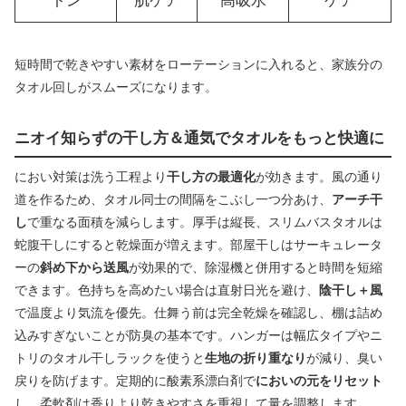
トン
肌ケア
高吸水
ケア
短時間で乾きやすい素材をローテーションに入れると、家族分の
タオル回しがスムーズになります。
ニオイ知らずの干し方＆通気でタオルをもっと快適に
におい対策は洗う工程より
干し方の最適化
が効きます。風の通り
道を作るため、タオル同士の間隔をこぶし一つ分あけ、
アーチ干
し
で重なる面積を減らします。厚手は縦長、スリムバスタオルは
蛇腹干しにすると乾燥面が増えます。部屋干しはサーキュレータ
ーの
斜め下から送風
が効果的で、除湿機と併用すると時間を短縮
できます。色持ちを高めたい場合は直射日光を避け、
陰干し＋風
で温度より気流を優先。仕舞う前は完全乾燥を確認し、棚は詰め
込みすぎないことが防臭の基本です。ハンガーは幅広タイプやニ
トリのタオル干しラックを使うと
生地の折り重なり
が減り、臭い
戻りを防げます。定期的に酸素系漂白剤で
においの元をリセット
し、柔軟剤は香りより乾きやすさを重視して量を調整します。