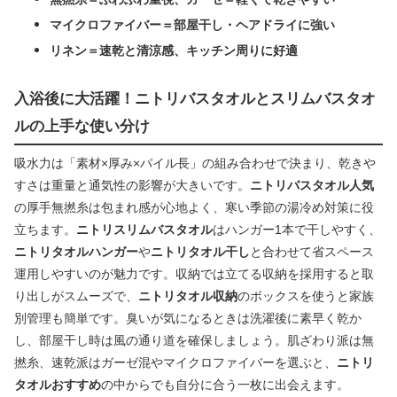
マイクロファイバー＝部屋干し・ヘアドライに強い
リネン＝速乾と清涼感、キッチン周りに好適
入浴後に大活躍！ニトリバスタオルとスリムバスタオ
ルの上手な使い分け
吸水力は「素材×厚み×パイル長」の組み合わせで決まり、乾きや
すさは重量と通気性の影響が大きいです。
ニトリバスタオル人気
の厚手無撚糸は包まれ感が心地よく、寒い季節の湯冷め対策に役
立ちます。
ニトリスリムバスタオル
はハンガー1本で干しやすく、
ニトリタオルハンガー
や
ニトリタオル干し
と合わせて省スペース
運用しやすいのが魅力です。収納では立てる収納を採用すると取
り出しがスムーズで、
ニトリタオル収納
のボックスを使うと家族
別管理も簡単です。臭いが気になるときは洗濯後に素早く乾か
し、部屋干し時は風の通り道を確保しましょう。肌ざわり派は無
撚糸、速乾派はガーゼ混やマイクロファイバーを選ぶと、
ニトリ
タオルおすすめ
の中からでも自分に合う一枚に出会えます。