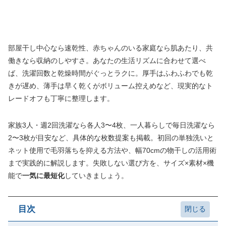
部屋干し中心なら速乾性、赤ちゃんのいる家庭なら肌あたり、共
働きなら収納のしやすさ。あなたの生活リズムに合わせて選べ
ば、洗濯回数と乾燥時間がぐっとラクに。厚手はふわふわでも乾
きが遅め、薄手は早く乾くがボリューム控えめなど、現実的なト
レードオフも丁寧に整理します。
家族3人・週2回洗濯なら各人3〜4枚、一人暮らしで毎日洗濯なら
2〜3枚が目安など、具体的な枚数提案も掲載。初回の単独洗いと
ネット使用で毛羽落ちを抑える方法や、幅70cmの物干しの活用術
まで実践的に解説します。失敗しない選び方を、サイズ×素材×機
能で
一気に最短化
していきましょう。
目次