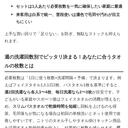
セットは1人あたり必要枚数を一気に確保したい家庭に最適
来客用は白系で統一、普段使いは濃色で毛羽や汚れが目立
ちにくい
上手な買い回りで「足りない」を防ぎ、無駄なストックも抑えら
れます。
週の洗濯回数別でピッタリ決まる！あなたに合うタオ
ルの枚数とは
必要枚数は「1日に使う枚数×洗濯間隔＋予備」で決まります。例
えばフェイスタオル1人1日2枚、バスタオル1枚を基準にすると、
週2回洗濯なら各人3〜4枚
、
毎日洗濯なら2〜3枚
が目安です。子
どもがいる家庭やスポーツ後はフェイスタオルの消費が増えるた
め、
スリムバスタオルで乾燥時間を短縮
し回転を上げるのも得
策。毛羽落ちが気になる場合は初回の単独洗いとネット使用で改
善しやすいです。ニトリのタオル干しやタオル掛けキッチン用品
を活用すると乾燥効率が向上し、結果的に枚数を減らせます。
収