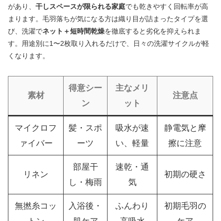
があり、
干しスペースが限られる家庭
でも乾きやすく回転率が高
まります。毛羽落ちが気になる方は織り目が詰まったタイプを選
び、洗濯で
ネット＋短時間乾燥
を徹底すると劣化を抑えられま
す。用途別に1〜2枚取り入れるだけで、日々の洗濯サイクルが軽
くなります。
得意シー
主なメリ
素材
注意点
ン
ット
マイクロフ
髪・スポ
吸水が速
静電気と摩
ァイバー
ーツ
い、軽量
擦に注意
部屋干
速乾・通
リネン
初期の硬さ
し・梅雨
気
無撚糸コッ
入浴後・
ふんわり
初期毛羽の