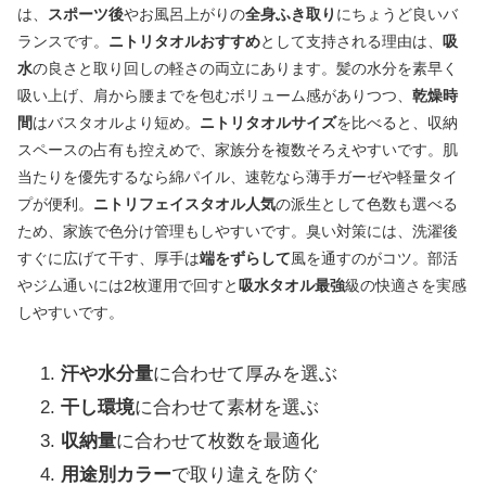
は、
スポーツ後
やお風呂上がりの
全身ふき取り
にちょうど良いバ
ランスです。
ニトリタオルおすすめ
として支持される理由は、
吸
水
の良さと取り回しの軽さの両立にあります。髪の水分を素早く
吸い上げ、肩から腰までを包むボリューム感がありつつ、
乾燥時
間
はバスタオルより短め。
ニトリタオルサイズ
を比べると、収納
スペースの占有も控えめで、家族分を複数そろえやすいです。肌
当たりを優先するなら綿パイル、速乾なら薄手ガーゼや軽量タイ
プが便利。
ニトリフェイスタオル人気
の派生として色数も選べる
ため、家族で色分け管理もしやすいです。臭い対策には、洗濯後
すぐに広げて干す、厚手は
端をずらして
風を通すのがコツ。部活
やジム通いには2枚運用で回すと
吸水タオル最強
級の快適さを実感
しやすいです。
汗や水分量
に合わせて厚みを選ぶ
干し環境
に合わせて素材を選ぶ
収納量
に合わせて枚数を最適化
用途別カラー
で取り違えを防ぐ