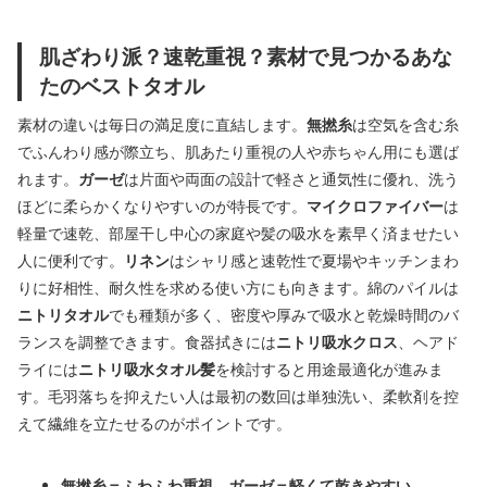
肌ざわり派？速乾重視？素材で見つかるあな
たのベストタオル
素材の違いは毎日の満足度に直結します。
無撚糸
は空気を含む糸
でふんわり感が際立ち、肌あたり重視の人や赤ちゃん用にも選ば
れます。
ガーゼ
は片面や両面の設計で軽さと通気性に優れ、洗う
ほどに柔らかくなりやすいのが特長です。
マイクロファイバー
は
軽量で速乾、部屋干し中心の家庭や髪の吸水を素早く済ませたい
人に便利です。
リネン
はシャリ感と速乾性で夏場やキッチンまわ
りに好相性、耐久性を求める使い方にも向きます。綿のパイルは
ニトリタオル
でも種類が多く、密度や厚みで吸水と乾燥時間のバ
ランスを調整できます。食器拭きには
ニトリ吸水クロス
、ヘアド
ライには
ニトリ吸水タオル髪
を検討すると用途最適化が進みま
す。毛羽落ちを抑えたい人は最初の数回は単独洗い、柔軟剤を控
えて繊維を立たせるのがポイントです。
無撚糸＝ふわふわ重視、ガーゼ＝軽くて乾きやすい