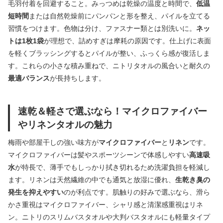
毛羽付着を回避すること。みっつめは乾燥の温度と時間で、
低温
短時間
または自然乾燥前にパンパンと形を整え、パイルを立てる
習慣をつけます。色物は分け、ファスナー類とは別洗いに。
ネッ
トは1枚1袋
が理想で、詰めすぎは摩耗の原因です。仕上げに表面
を軽くブラッシングするとパイルが整い、ふっくら感が復活しま
す。これらの小さな積み重ねで、ニトリタオルの風合いと耐久の
最適バランス
が長持ちします。
速乾＆軽さで選ぶなら！マイクロファイバー
やリネンタオルの魅力
梅雨や部屋干しの強い味方が
マイクロファイバー
と
リネン
です。
マイクロファイバーは髪やスポーツシーンで体感しやすい
高速吸
水
が特長で、薄手でもしっかり拭き切れるため洗濯負担を軽減し
ます。リネンは天然繊維の中でも通気と放湿に優れ、
生乾き臭の
発生を抑えやすい
のが利点です。肌触りの好みで選ぶなら、滑ら
かさ重視はマイクロファイバー、シャリ感と清潔感重視はリネ
ン。ニトリのスリムバスタオルや大判バスタオルにも軽量タイプ