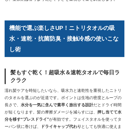
機能で選ぶ楽しさUP！ニトリタオルの吸
水・速乾・抗菌防臭・接触冷感の使いこな
し術
髪もすぐ乾く！超吸水＆速乾タオルで毎日ラ
クラク
濡れ髪ケアを時短したいなら、吸水力と速乾性を重視したニトリ
のタオルを選ぶのが近道です。ポイントは生地の密度とループの
長さで、
水分を一気に含んで素早く放出する設計
だとドライ時間
が短くなります。髪の摩擦ダメージを減らすには、
押し当てて水
分を移す“プレスドライ”
が有効です。フェイスタオルを使ってタ
ーバン状に巻けば、
ドライキャップ代わり
としても快適に使えま