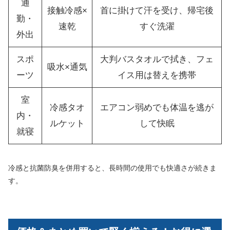
通
接触冷感×
首に掛けて汗を受け、帰宅後
勤・
速乾
すぐ洗濯
外出
スポ
大判バスタオルで拭き、フェ
吸水×通気
ーツ
イス用は替えを携帯
室
冷感タオ
エアコン弱めでも体温を逃が
内・
ルケット
して快眠
就寝
冷感と抗菌防臭を併用すると、長時間の使用でも快適さが続きま
す。