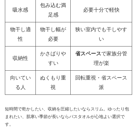
包み込む満
吸水感
必要十分で軽快
足感
物干し適
物干し幅が
狭い室内でも干しやす
性
必要
い
かさばりや
省スペース
で家族分管
収納性
すい
理が楽
向いてい
ぬくもり重
回転重視・省スペース
る人
視
派
短時間で乾かしたい、収納を圧縮したいならスリム。ゆったり包
まれたい、肌寒い季節が長いならバスタオルが心地よい選択で
す。