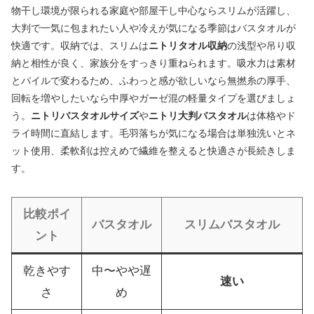
物干し環境が限られる家庭や部屋干し中心ならスリムが活躍し、
大判で一気に包まれたい人や冷えが気になる季節はバスタオルが
快適です。収納では、スリムは
ニトリタオル収納
の浅型や吊り収
納と相性が良く、家族分をすっきり重ねられます。吸水力は素材
とパイルで変わるため、ふわっと感が欲しいなら無撚糸の厚手、
回転を増やしたいなら中厚やガーゼ混の軽量タイプを選びましょ
う。
ニトリバスタオルサイズ
や
ニトリ大判バスタオル
は体格やド
ライ時間に直結します。毛羽落ちが気になる場合は単独洗いとネ
ット使用、柔軟剤は控えめで繊維を整えると快適さが長続きしま
す。
比較ポイ
バスタオル
スリムバスタオル
ント
乾きやす
中〜やや遅
速い
さ
め