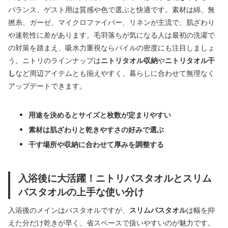
バランス、ゲスト用は質感や色で選ぶと快適です。素材は綿、無
撚糸、ガーゼ、マイクロファイバー、リネンが主流で、肌ざわり
や速乾性に差があります。毛羽落ちが気になる人は最初の洗濯で
の対策を踏まえ、吸水力重視ならパイルの密度にも注目しましょ
う。ニトリのラインナップは
ニトリタオル収納
や
ニトリタオル干
し
など周辺アイテムとも揃えやすく、暮らしに合わせて無理なく
アップデートできます。
用途を決めるとサイズと枚数が定まりやすい
素材は肌ざわりと乾きやすさの好みで選ぶ
干す場所や収納に合わせて厚みを調整する
入浴後に大活躍！ニトリバスタオルとスリム
バスタオルの上手な使い分け
入浴後のメインはバスタオルですが、
スリムバスタオル
は幅を抑
えた分だけ乾きが早く、省スペースで扱いやすいのが魅力です。