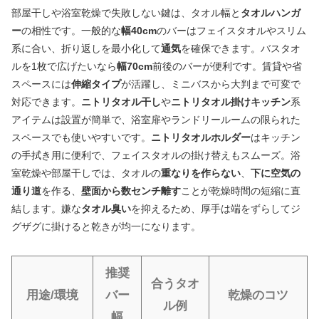
部屋干しや浴室乾燥で失敗しない鍵は、タオル幅と
タオルハンガ
ー
の相性です。一般的な
幅40cm
のバーはフェイスタオルやスリム
系に合い、折り返しを最小化して
通気
を確保できます。バスタオ
ルを1枚で広げたいなら
幅70cm
前後のバーが便利です。賃貸や省
スペースには
伸縮タイプ
が活躍し、ミニバスから大判まで可変で
対応できます。
ニトリタオル干し
や
ニトリタオル掛けキッチン
系
アイテムは設置が簡単で、浴室扉やランドリールームの限られた
スペースでも使いやすいです。
ニトリタオルホルダー
はキッチン
の手拭き用に便利で、フェイスタオルの掛け替えもスムーズ。浴
室乾燥や部屋干しでは、タオルの
重なりを作らない
、
下に空気の
通り道
を作る、
壁面から数センチ離す
ことが乾燥時間の短縮に直
結します。嫌な
タオル臭い
を抑えるため、厚手は端をずらしてジ
グザグに掛けると乾きが均一になります。
推奨
合うタオ
用途/環境
バー
乾燥のコツ
ル例
幅