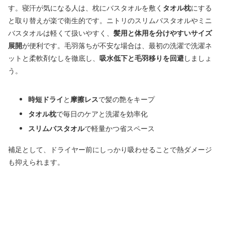
す。寝汗が気になる人は、枕にバスタオルを敷く
タオル枕
にする
と取り替えが楽で衛生的です。ニトリのスリムバスタオルやミニ
バスタオルは軽くて扱いやすく、
髪用と体用を分けやすいサイズ
展開
が便利です。毛羽落ちが不安な場合は、最初の洗濯で洗濯ネ
ットと柔軟剤なしを徹底し、
吸水低下と毛羽移りを回避
しましょ
う。
時短ドライ
と
摩擦レス
で髪の艶をキープ
タオル枕
で毎日のケアと洗濯を効率化
スリムバスタオル
で軽量かつ省スペース
補足として、ドライヤー前にしっかり吸わせることで熱ダメージ
も抑えられます。