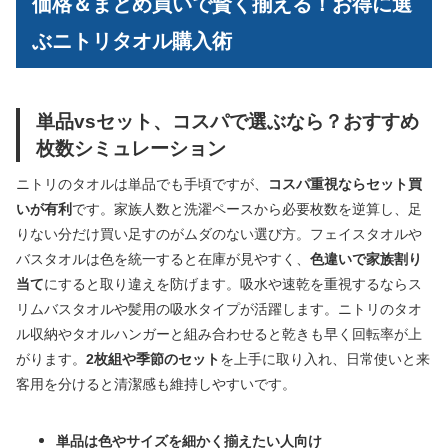
価格＆まとめ買いで賢く揃える！お得に選
ぶニトリタオル購入術
単品vsセット、コスパで選ぶなら？おすすめ
枚数シミュレーション
ニトリのタオルは単品でも手頃ですが、
コスパ重視ならセット買
いが有利
です。家族人数と洗濯ペースから必要枚数を逆算し、足
りない分だけ買い足すのがムダのない選び方。フェイスタオルや
バスタオルは色を統一すると在庫が見やすく、
色違いで家族割り
当て
にすると取り違えを防げます。吸水や速乾を重視するならス
リムバスタオルや髪用の吸水タイプが活躍します。ニトリのタオ
ル収納やタオルハンガーと組み合わせると乾きも早く回転率が上
がります。
2枚組や季節のセット
を上手に取り入れ、日常使いと来
客用を分けると清潔感も維持しやすいです。
単品は色やサイズを細かく揃えたい人向け