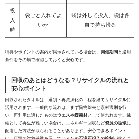
投
袋ごと入れてよ
袋は外して投入、袋は各
入
いか
自で持ち帰る
時
特典やポイントの案内が掲示されている場合は、
開催期間
と適用
条件をその場で確認しておくと安心です。
回収のあとはどうなる？リサイクルの流れと
安心ポイント
回収されたタオルは、選別・再資源化の工程を経て
リサイクル
に
活用されます。一般的な流れは、まず異物除去と素材選別を行
い、再利用に適したものは
ウエスや緩衝材
として使われます。繊
維として再生が難しい場合は、エネルギー回収など
資源の循環
に
配慮した方法が取られることがあります。安心できるポイント
は、店頭で対象基準を示しているため
不適正投入の抑制
が働くこ