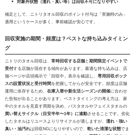
対象外状態（濡れ・臭い等）は回収不可になりやすい
補足として、ニトリタオル回収のポイント付与は「実施時のみ」
適用というケースが多く、事前確認が安心です。
回収実施の期間・頻度は？ベストな持ち込みタイミン
グ
ニトリのタオル回収は、
常時回収する店舗
と
期間限定イベントで
受付
する店舗が混在する傾向があります。最適な持ち込みは、店
舗ページや店頭掲示で「回収中」表示を確認し、
専用回収ボック
スの設置状況と受付時間
を把握してからが安全です。頻度は店舗
運用に依存するため、
在庫入替や新生活シーズンの開催
に合わせ
た告知が出ることがあります。ベストタイミングの考え方は、家
中のタオルを見直す周期を決め、バスタオルやフェイスタオルの
買い替えサイクル（目安半年〜1年）に連動
させることです。劣化
したタオルはリユースよりリサイクルが適しますが、
濡れ・強い
臭い・油汚れ
は回収NGになりやすいので、
乾いた清潔な状態
でま