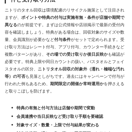
ニトリのタオル回収は環境配慮のリサイクル施策として注目され
ますが、
ポイントや特典の付与は実施有無・条件が店舗や期間で
異なる
のが前提です。まずは公式情報や店頭掲示で最新の受付内
容を確認しましょう。特典がある場合は、回収対象のサイズや数
量、会員識別が必要かなど
付与条件
がセットで定められます。受
け取り方法はレシート付与、アプリ付与、カウンター手続きなど
複数パターンがあり、
その場での受け取りか後日反映か
も確認が
必要です。特典上限や同日カウントの扱い、バスタオルとフェイ
スタオルの区分、
ニトリタオル回収の対象外（濡れ・極端な汚れ
等）の可否
も見落としがちです。過去にはキャンペーンで付与が
行われた例もあるため、
期間限定の開催か常時運用か
を押さえる
と取りこぼしを防げます。
特典の有無と付与方法は店舗や期間で変動
会員連携や当日反映など受け取り手順を要確認
対象サイズ・数量・上限で付与結果が変わる