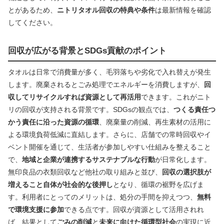
とがあるため、
ニトリタオル回収の特典や条件
は最新情報を確認
してください。
回収が広がる背景とSDGs貢献のポイント
タオルは日常で消費量が多く、毛羽落ちや劣化で入れ替えが発生
します。廃棄されるとごみ処理でエネルギーを消費しますが、
回
収してリサイクルすれば資源として再活用
できます。これがニト
リの回収が支持される背景です。SDGsの観点では、
つくる責任つ
かう責任に沿った資源の循環
、廃棄量の削減、再生素材の活用に
よる環境負荷低減に直結します。さらに、店舗での常時回収やイ
ベント開催を通じて、生活者が参加しやすい仕組みを整えること
で、
地域と企業が連携するサステナブルな行動
が日常化します。
無印良品の衣類回収など他社の取り組みと並び、
回収の選択肢が
増えること自体が社会的な後押し
となり、循環の裾野を広げま
す。利用者にとってのメリットは、処分の手間を抑えつつ、
無料
で環境支援に参加
できる点です。回収が資源として活用されれ
ば、結果として
ごみの削減
と
未来に向けた循環型社会
の実現に近