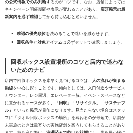
の公式情報でのみ判断
するのがコツです。なお、店舗によっては
キャンペーン開催期間や表示が変わることがあり、
店頭掲示の最
新案内を必ず確認
してから持ち込むと迷いません。
確認の優先順位
を決めることで迷いを減らせます。
回収条件
と
対象アイテム
は必ずセットで確認しましょう。
回収ボックス設置場所のコツと店内で迷わな
いためのナビ
店内で回収ボックスを素早く見つけるコツは、
人の流れが集まる
動線
を中心に探すことです。傾向としては、入口付近やサービス
カウンター、レジ周辺、エレベーター脇、イベントスペースなど
に置かれるケースが多く、
「回収」「リサイクル」「サステナブ
ル」
といった掲示が目印になります。見当たらない場合はスタッ
フに「タオル回収ボックスの場所」を尋ねるのが最短で、店舗が
未実施のときは最寄りの実施店舗を案内してもらえることがあり
ます。持ち込む際は、
洗濯済みで乾いた状態
にし、袋を最小限に