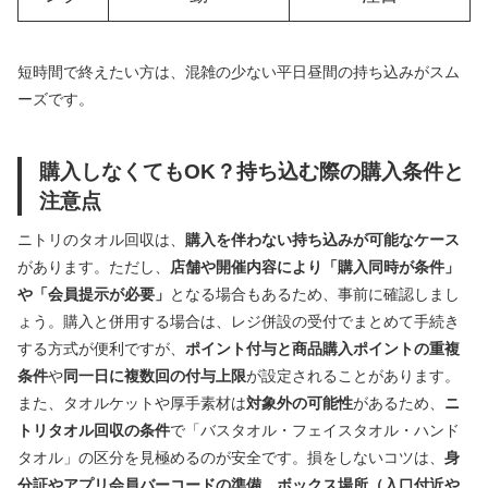
短時間で終えたい方は、混雑の少ない平日昼間の持ち込みがスム
ーズです。
購入しなくてもOK？持ち込む際の購入条件と
注意点
ニトリのタオル回収は、
購入を伴わない持ち込みが可能なケース
があります。ただし、
店舗や開催内容により「購入同時が条件」
や「会員提示が必要」
となる場合もあるため、事前に確認しまし
ょう。購入と併用する場合は、レジ併設の受付でまとめて手続き
する方式が便利ですが、
ポイント付与と商品購入ポイントの重複
条件
や
同一日に複数回の付与上限
が設定されることがあります。
また、タオルケットや厚手素材は
対象外の可能性
があるため、
ニ
トリタオル回収の条件
で「バスタオル・フェイスタオル・ハンド
タオル」の区分を見極めるのが安全です。損をしないコツは、
身
分証やアプリ会員バーコードの準備
、
ボックス場所（入口付近や