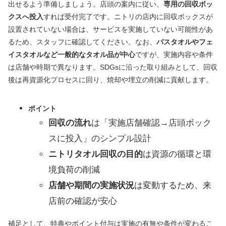
出せるよう準備しましょう。店頭の案内に従い、
専用の回収ボッ
クスへ投入
すれば受付完了です。ニトリの店内に回収ボックスが
設置されていない場合は、サービスを実施していない可能性があ
るため、スタッフに確認してください。なお、
バスタオルやフェ
イスタオルなど一般的なタオル品が中心
ですが、実施内容や条件
は店舗や時期で異なります。SDGsに沿った取り組みとして、回収
後は再資源化プロセスに回り、焼却や埋立の削減に貢献します。
ポイント
回収の流れ
は「実施店舗確認→店頭ボック
スに投入」のシンプル設計
ニトリタオル回収の目的
は資源の循環と環
境負荷の削減
店舗や期間の実施状況
は変動するため、来
店前の確認が安心
補足として、特典やポイント付与は実施の有無や条件が変わるこ