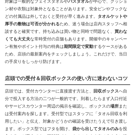
対象は一般的なフェイスタオルや
バスタオル
が中心で、クッショ
ン材や衣類は対象外となることがあります。安全ピンやフックな
どの付属品は外しておくと受付が早く進みます。
タオルケットや
厚手の敷物は可否が分かれる
ため、迷う場合は店内スタッフへ相
談すると確実です。持ち込みは買い物と同時で問題なく、
買わな
くても大丈夫
な常時受付の店舗もあります。開催中のキャンペー
ン有無やポイント付与の特典は
期間限定で変動
するケースがある
ため、店頭の最新案内をチェックしましょう。これだけで、当日
の手戻りをしっかり防げます。
店頭での受付＆回収ボックスの使い方に迷わないコツ
店頭では、受付カウンターに直接渡す方法と、
回収ボックス
へ自
分で投入する方法の二つが一般的です。到着したらまず入口付近
やサービスカウンター周辺の掲示を確認し、ボックスの
場所
また
は受付案内を探します。受付型ではスタッフに「タオル回収を利
用したい」と伝え、対象かどうかの確認を受けたうえで引き渡し
ます。ボックス型ではフタを開け、
袋から出してタオルのみ
を投