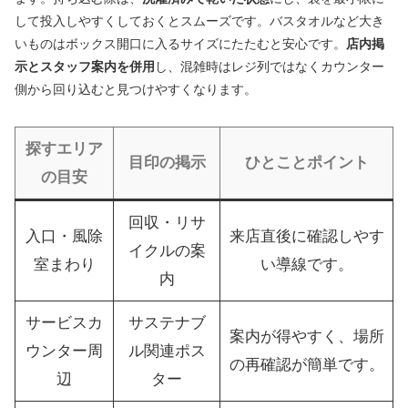
して投入しやすくしておくとスムーズです。バスタオルなど大き
いものはボックス開口に入るサイズにたたむと安心です。
店内掲
示とスタッフ案内を併用
し、混雑時はレジ列ではなくカウンター
側から回り込むと見つけやすくなります。
探すエリア
目印の掲示
ひとことポイント
の目安
回収・リサ
入口・風除
来店直後に確認しやす
イクルの案
室まわり
い導線です。
内
サービスカ
サステナブ
案内が得やすく、場所
ウンター周
ル関連ポス
の再確認が簡単です。
辺
ター