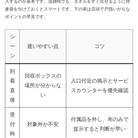
入するのが基本です。混雑時でも、タオルをすぐ出せるように持
参袋を分けておくとスマートです。下の表は店頭で戸惑いがちな
ポイントの早見です。
シ
ー
迷いやすい点
コツ
ン
到
回収ボックスの
着
入口付近の掲示とサービ
場所が分からな
直
スカウンターを優先確認
い
後
受
付属品を外し、布のみで
付
対象外か不安
提示すると判断が早い
時