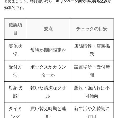
とめましょう。特典狙いなら、
キャンペーン期間中の持ち込み
が
効率的です。
確認項
要点
チェックの目安
目
実施状
店舗情報・店頭掲
常時か期間限定か
況
示
受付方
ボックスかカウン
設置場所・受付時
法
ターか
間
対象状
乾いた清潔なタオ
濡れ・強汚れは不
態
ル
可傾向
タイミ
買い替え時期と連
新生活や入替期に
ング
動
注目