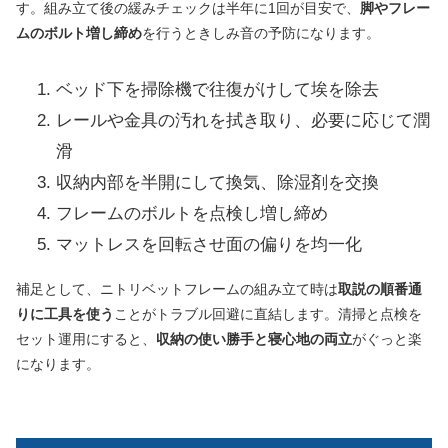
す。組み立て後の緩みチェックは半年に1回が目安で、
脚やフレー
ムのボルト増し締め
を行うときしみ音の予防になります。
ベッド下を掃除機で往復がけして埃を除去
レールや金具の汚れを拭き取り、必要に応じて潤
滑
収納内部を半開にして換気、除湿剤を交換
フレームのボルトを点検し増し締め
マットレスを回転させ面の偏りを均一化
補足として、ニトリベットフレームの組み立て時は
取説の順番通
りに工具を使う
ことがトラブル回避に直結します。清掃と点検を
セット運用にすると、
収納の使い勝手と寝心地の両立
がぐっと楽
になります。