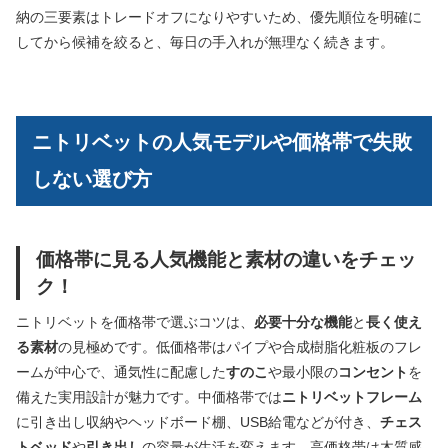
納の三要素はトレードオフになりやすいため、優先順位を明確に
してから候補を絞ると、毎日の手入れが無理なく続きます。
ニトリベットの人気モデルや価格帯で失敗
しない選び方
価格帯に見る人気機能と素材の違いをチェッ
ク！
ニトリベットを価格帯で選ぶコツは、
必要十分な機能
と
長く使え
る素材
の見極めです。低価格帯はパイプや合成樹脂化粧板のフレ
ームが中心で、通気性に配慮した
すのこ
や最小限の
コンセント
を
備えた実用設計が魅力です。中価格帯では
ニトリベットフレーム
に引き出し収納やヘッドボード棚、USB給電などが付き、
チェス
トベッド
や
引き出し
の容量が生活を変えます。高価格帯は木質感