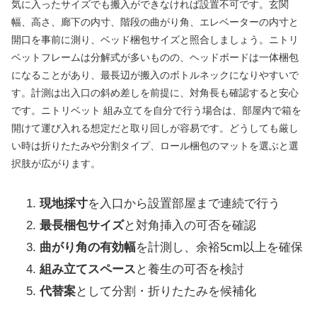
気に入ったサイズでも搬入ができなければ設置不可です。玄関
幅、高さ、廊下の内寸、階段の曲がり角、エレベーターの内寸と
開口を事前に測り、ベッド梱包サイズと照合しましょう。ニトリ
ベットフレームは分解式が多いものの、ヘッドボードは一体梱包
になることがあり、最長辺が搬入のボトルネックになりやすいで
す。計測は出入口の斜め差しを前提に、対角長も確認すると安心
です。ニトリベット 組み立てを自分で行う場合は、部屋内で箱を
開けて運び入れる想定だと取り回しが容易です。どうしても厳し
い時は折りたたみや分割タイプ、ロール梱包のマットを選ぶと選
択肢が広がります。
現地採寸
を入口から設置部屋まで連続で行う
最長梱包サイズ
と対角挿入の可否を確認
曲がり角の有効幅
を計測し、余裕5cm以上を確保
組み立てスペース
と養生の可否を検討
代替案
として分割・折りたたみを候補化