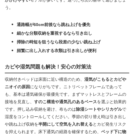
がかけやすい
モデルが多いです。迷ったら次の基準で選びましょ
う。
通路幅が60cm前後なら跳ね上げを優先
細かな分類収納を重視するなら引き出し
掃除の時短を狙うなら段差の少ない跳ね上げ
頻繁に出し入れする衣類は引き出しが便利
カビや湿気問題も解決！安心の対策法
収納付きベッドは床面に近い構造のため、
湿気がこもるとカビや
ニオイの原因
になりがちです。ニトリベットフレームであって
も、基本は通気確保が最優先です。まずマットレスとフレームの
接地を見直し、
すのこ構造や通気孔のあるベース
を選ぶと効果的
です。押し込み収納を避け、布ものは
除湿シートやシリカゲル
で
湿度をコントロールしてください。季節の切り替え時は引き出し
や跳ね上げ収納を
半開にして空気を入れ替える
とカビ発生リスク
を抑えられます。床下通気の経路を確保するため、
ベッド下に物