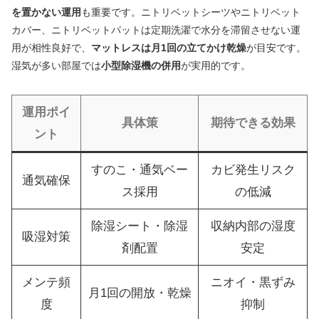
を置かない運用
も重要です。ニトリベットシーツやニトリベット
カバー、ニトリベットパットは定期洗濯で水分を滞留させない運
用が相性良好で、
マットレスは月1回の立てかけ乾燥
が目安です。
湿気が多い部屋では
小型除湿機の併用
が実用的です。
運用ポイ
具体策
期待できる効果
ント
すのこ・通気ベー
カビ発生リスク
通気確保
ス採用
の低減
除湿シート・除湿
収納内部の湿度
吸湿対策
剤配置
安定
メンテ頻
ニオイ・黒ずみ
月1回の開放・乾燥
度
抑制