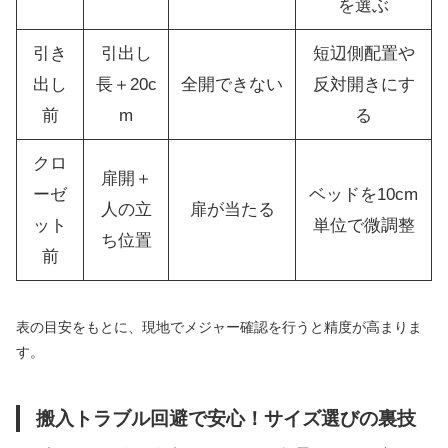
を選ぶ
引き
引出し
短辺側配置や
出し
長＋20c
全開できない
反対開きにす
前
m
る
クロ
扉開＋
ーゼ
ベッドを10cm
人の立
扉が当たる
ット
単位で微調整
ち位置
前
表の目安をもとに、現地でメジャー確認を行うと精度が高まりま
す。
搬入トラブル回避で安心！サイズ選びの裏技