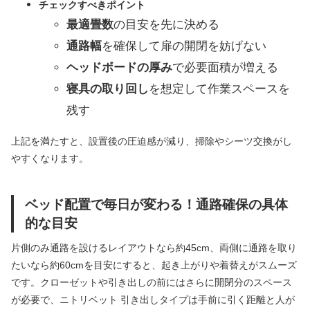
チェックすべきポイント
最適畳数
の目安を先に決める
通路幅
を確保して扉の開閉を妨げない
ヘッドボードの厚み
で必要面積が増える
寝具の取り回し
を想定して作業スペースを
残す
上記を満たすと、設置後の圧迫感が減り、掃除やシーツ交換がし
やすくなります。
ベッド配置で毎日が変わる！通路確保の具体
的な目安
片側のみ通路を設けるレイアウトなら約45cm、両側に通路を取り
たいなら約60cmを目安にすると、起き上がりや着替えがスムーズ
です。クローゼットや引き出しの前にはさらに開閉分のスペース
が必要で、ニトリベット 引き出しタイプは手前に引く距離と人が