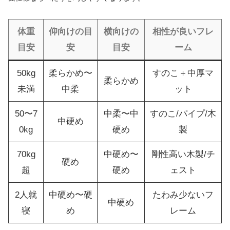
体重
仰向けの目
横向けの
相性が良いフレ
目安
安
目安
ーム
50kg
柔らかめ〜
すのこ＋中厚マ
柔らかめ
未満
中柔
ット
50〜7
中柔〜中
すのこ/パイプ/木
中硬め
0kg
硬め
製
70kg
中硬め〜
剛性高い木製/チ
硬め
超
硬め
ェスト
2人就
中硬め〜硬
たわみ少ないフ
中硬め
寝
め
レーム