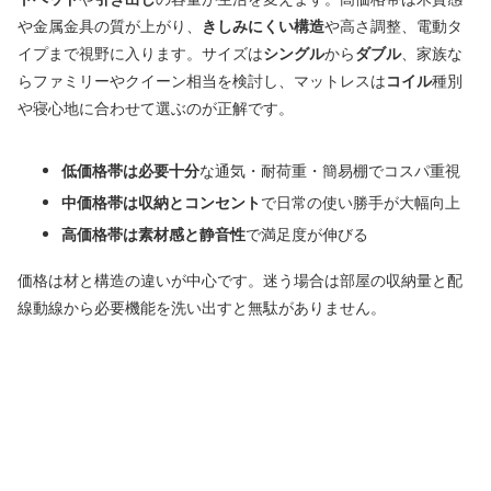
や金属金具の質が上がり、
きしみにくい構造
や高さ調整、電動タ
イプまで視野に入ります。サイズは
シングル
から
ダブル
、家族な
らファミリーやクイーン相当を検討し、マットレスは
コイル
種別
や寝心地に合わせて選ぶのが正解です。
低価格帯は必要十分
な通気・耐荷重・簡易棚でコスパ重視
中価格帯は収納とコンセント
で日常の使い勝手が大幅向上
高価格帯は素材感と静音性
で満足度が伸びる
価格は材と構造の違いが中心です。迷う場合は部屋の収納量と配
線動線から必要機能を洗い出すと無駄がありません。