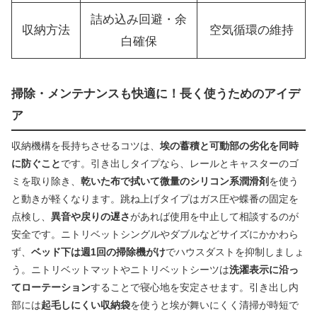
詰め込み回避・余
収納方法
空気循環の維持
白確保
掃除・メンテナンスも快適に！長く使うためのアイデ
ア
収納機構を長持ちさせるコツは、
埃の蓄積と可動部の劣化を同時
に防ぐこと
です。引き出しタイプなら、レールとキャスターのゴ
ミを取り除き、
乾いた布で拭いて微量のシリコン系潤滑剤
を使う
と動きが軽くなります。跳ね上げタイプはガス圧や蝶番の固定を
点検し、
異音や戻りの遅さ
があれば使用を中止して相談するのが
安全です。ニトリベットシングルやダブルなどサイズにかかわら
ず、
ベッド下は週1回の掃除機がけ
でハウスダストを抑制しましょ
う。ニトリベットマットやニトリベットシーツは
洗濯表示に沿っ
てローテーション
することで寝心地を安定させます。引き出し内
部には
起毛しにくい収納袋
を使うと埃が舞いにくく清掃が時短で