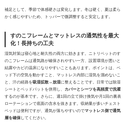
補足として、季節で体感硬さは変化します。冬は硬く、夏は柔ら
かく感じやすいため、トッパーで微調整すると安定します。
すのこフレームとマットレスの通気性を最大
化！長持ちの工夫
湿気対策は寝心地と耐久性の両方に効きます。ニトリベットのす
のこフレームは通気路が確保されやすい一方、設置環境が悪いと
結露やカビの温床になりやすいこともあります。ポイントは、ベ
ッド下の空気を動かすこと、マットレス内部に湿気を溜めないこ
と、汗の経路を
吸湿拡散→放湿
に整えることです。日常では除湿
シートとベッドパットを併用し、
カバーとシーツを高頻度で洗濯
するのが基本です。さらに、週1回の立て掛け換気や月1回の裏表
ローテーションで底面の含水を抜きます。収納量が多いチェスト
ベッドは便利ですが、通気が落ちやすいので
マットレス側で通気
層を確保
してください。