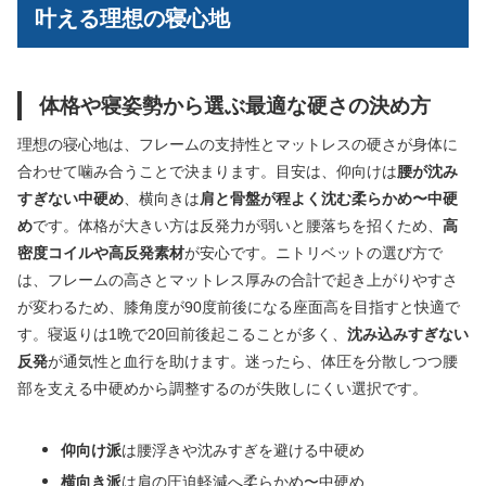
叶える理想の寝心地
体格や寝姿勢から選ぶ最適な硬さの決め方
理想の寝心地は、フレームの支持性とマットレスの硬さが身体に
合わせて噛み合うことで決まります。目安は、仰向けは
腰が沈み
すぎない中硬め
、横向きは
肩と骨盤が程よく沈む柔らかめ〜中硬
め
です。体格が大きい方は反発力が弱いと腰落ちを招くため、
高
密度コイルや高反発素材
が安心です。ニトリベットの選び方で
は、フレームの高さとマットレス厚みの合計で起き上がりやすさ
が変わるため、膝角度が90度前後になる座面高を目指すと快適で
す。寝返りは1晩で20回前後起こることが多く、
沈み込みすぎない
反発
が通気性と血行を助けます。迷ったら、体圧を分散しつつ腰
部を支える中硬めから調整するのが失敗しにくい選択です。
仰向け派
は腰浮きや沈みすぎを避ける中硬め
横向き派
は肩の圧迫軽減へ柔らかめ〜中硬め