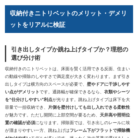
収納付きニトリベットのメリット・デメリ
ットをリアルに検証
引き出しタイプか跳ね上げタイプか？理想の
選び分け術
収納付きのニトリベットは、床面を賢く活用できる反面、住まい
の動線や掃除のしやすさで満足度が大きく変わります。まず引き
出しタイプは横方向のスペースが必要で、
壁やドアに干渉しやす
い点がデメリット
です。通路幅が確保できるなら、
衣類やシーツ
を“仕分けしやすい”利点
が光ります。跳ね上げタイプは床下を大
容量で一括収納でき、
片側を壁付けしても出し入れできる柔軟性
が魅力です。ただし開閉に上部空間が要るため、
天井高や照明位
置の確認が必須
になります。掃除面では、引き出しのレールに埃
が溜まりやすい一方、跳ね上げは
フレーム下がフラットで掃除機