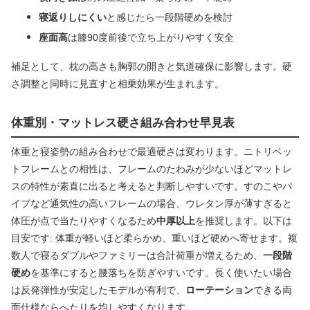
寝返りしにくい
と感じたら一段階硬めを検討
座面高
は膝90度前後で立ち上がりやすく安全
補足として、枕の高さも胸郭の開きと気道確保に影響します。硬
さ調整と同時に見直すと相乗効果が生まれます。
体重別・マットレス硬さ組み合わせ早見表
体重と寝姿勢の組み合わせで最適硬さは変わります。ニトリベッ
トフレームとの相性は、フレームのたわみが少ないほどマットレ
スの特性が素直に出ると考えると判断しやすいです。すのこやパ
イプなど通気性の高いフレームの場合、ウレタン厚が薄すぎると
体圧が点で当たりやすくなるため
中厚以上
を推奨します。以下は
目安です: 体重が軽いほど柔らかめ、重いほど硬めへ寄せます。複
数人で寝るダブルやファミリーは合計荷重が増えるため、
一段階
硬め
を基準にすると腰落ちを防ぎやすいです。長く使いたい場合
は反発弾性が安定したモデルが有利で、
ローテーション
できる両
面仕様ならへたりを均しやすくなります。