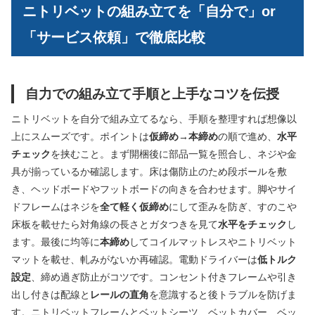
ニトリベットの組み立てを「自分で」or
「サービス依頼」で徹底比較
自力での組み立て手順と上手なコツを伝授
ニトリベットを自分で組み立てるなら、手順を整理すれば想像以
上にスムーズです。ポイントは
仮締め→本締め
の順で進め、
水平
チェック
を挟むこと。まず開梱後に部品一覧を照合し、ネジや金
具が揃っているか確認します。床は傷防止のため段ボールを敷
き、ヘッドボードやフットボードの向きを合わせます。脚やサイ
ドフレームはネジを
全て軽く仮締め
にして歪みを防ぎ、すのこや
床板を載せたら対角線の長さとガタつきを見て
水平をチェック
し
ます。最後に均等に
本締め
してコイルマットレスやニトリベット
マットを載せ、軋みがないか再確認。電動ドライバーは
低トルク
設定
、締め過ぎ防止がコツです。コンセント付きフレームや引き
出し付きは配線と
レールの直角
を意識すると後トラブルを防げま
す。ニトリベットフレームとベットシーツ、ベットカバー、ベッ