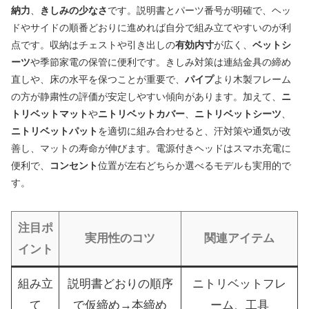
納力
、
きしみの少なさ
です。説明書とパーツ番号が明確で、ヘッ
ドやサイドの順番どおりに進めれば自分で組み立てやすいのが利
点です。収納はチェストや引き出しの
有効内寸
が広く、
ベットシ
ーツ
や季節家電の保管に便利です。きしみ対策は連結金具の締め
直しや、床の水平を保つことが重要で、
パイプ
より木製フレーム
の方が静粛性の評価が安定しやすい傾向があります。加えて、
ニ
トリベットマット
や
ニトリベットカバー
、
ニトリベットシーツ
、
ニトリベットパット
を適切に組み合わせると、汗対策や通気が改
善し、マットの寿命が伸びます。電源付きヘッドはスマホ充電に
便利で、
コンセント
位置が左右どちらか選べるモデルも実用的で
す。
注目ポ
実用性のコツ
関連アイテム
イント
組み立
説明書どおりの順序
ニトリベットフレ
て
で仮締め→本締め
ーム、工具