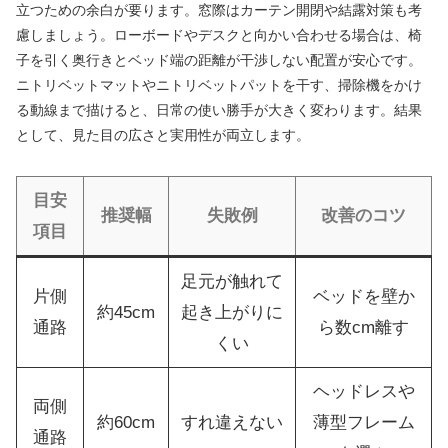
立つための余白が要ります。窓際はカーテン開閉や結露対策も考
慮しましょう。ローボードやデスクと向かい合わせる場合は、椅
子を引く奥行きとベッド端の距離が干渉しない配置が安心です。
ニトリベットマットやニトリベットパットを干す、掃除機をかけ
る動線まで描けると、日常の使い勝手が大きく変わります。結果
として、見た目の広さと実用性が両立します。
目安
推奨幅
失敗例
改善のコツ
項目
足元が触れて
片側
ベッドを壁か
約45cm
起き上がりに
通路
ら数cm離す
くい
ヘッドレスや
両側
約60cm
すれ違えない
薄型フレーム
通路