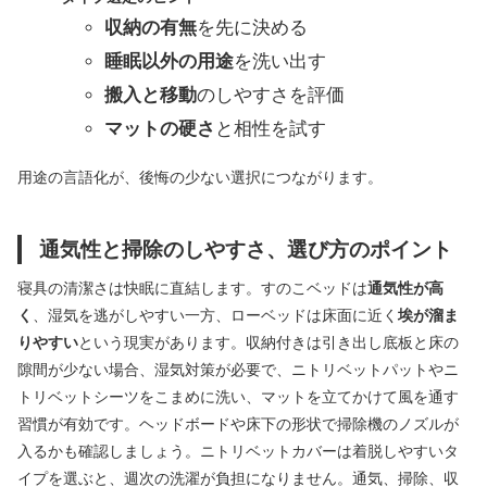
収納の有無
を先に決める
睡眠以外の用途
を洗い出す
搬入と移動
のしやすさを評価
マットの硬さ
と相性を試す
用途の言語化が、後悔の少ない選択につながります。
通気性と掃除のしやすさ、選び方のポイント
寝具の清潔さは快眠に直結します。すのこベッドは
通気性が高
く
、湿気を逃がしやすい一方、ローベッドは床面に近く
埃が溜ま
りやすい
という現実があります。収納付きは引き出し底板と床の
隙間が少ない場合、湿気対策が必要で、ニトリベットパットやニ
トリベットシーツをこまめに洗い、マットを立てかけて風を通す
習慣が有効です。ヘッドボードや床下の形状で掃除機のノズルが
入るかも確認しましょう。ニトリベットカバーは着脱しやすいタ
イプを選ぶと、週次の洗濯が負担になりません。通気、掃除、収