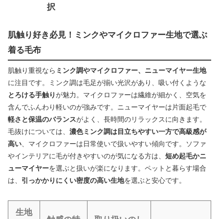
択
肌触り好き必見！ミンクやマイクロファー生地で選ぶ
着る毛布
肌触り重視なら
ミンク調やマイクロファー、ニューマイヤー生地
に注目です。ミンク調は毛足が揃い光沢があり、吸い付くような
とろける手触り
が魅力。マイクロファーは繊維が細かく、空気を
含んでふんわり軽いのが強みです。ニューマイヤーは片面起毛で
軽さと保温のバランス
がよく、長時間のリラックスに向きます。
毛抜けについては、
濃色ミンク調は目立ちやすい一方で高級感が
高い
、マイクロファーは日常使いで扱いやすい傾向です。ソファ
やインテリアに毛が付きやすいのが気になる方は、
短め起毛かニ
ューマイヤー
を選ぶと扱いが楽になります。ペットと暮らす場合
は、
引っかかりにくい密度の高い生地
を選ぶと安心です。
生地