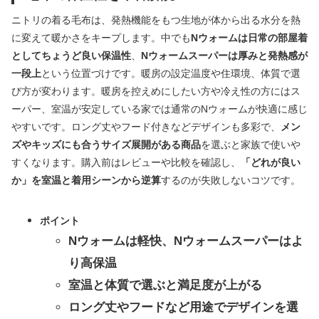
ニトリの着る毛布は、発熱機能をもつ生地が体から出る水分を熱
に変えて暖かさをキープします。中でも
Nウォームは日常の部屋着
としてちょうど良い保温性
、
Nウォームスーパーは厚みと発熱感が
一段上
という位置づけです。暖房の設定温度や住環境、体質で選
び方が変わります。暖房を控えめにしたい方や冷え性の方にはス
ーパー、室温が安定している家では通常のNウォームが快適に感じ
やすいです。ロング丈やフード付きなどデザインも多彩で、
メン
ズやキッズにも合うサイズ展開がある商品
を選ぶと家族で使いや
すくなります。購入前はレビューや比較を確認し、
「どれが良い
か」を室温と着用シーンから逆算
するのが失敗しないコツです。
ポイント
Nウォームは軽快、Nウォームスーパーはよ
り高保温
室温と体質で選ぶと満足度が上がる
ロング丈やフードなど用途でデザインを選