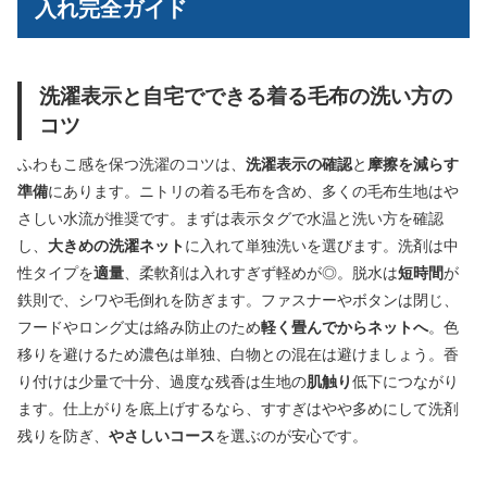
入れ完全ガイド
洗濯表示と自宅でできる着る毛布の洗い方の
コツ
ふわもこ感を保つ洗濯のコツは、
洗濯表示の確認
と
摩擦を減らす
準備
にあります。ニトリの着る毛布を含め、多くの毛布生地はや
さしい水流が推奨です。まずは表示タグで水温と洗い方を確認
し、
大きめの洗濯ネット
に入れて単独洗いを選びます。洗剤は中
性タイプを
適量
、柔軟剤は入れすぎず軽めが◎。脱水は
短時間
が
鉄則で、シワや毛倒れを防ぎます。ファスナーやボタンは閉じ、
フードやロング丈は絡み防止のため
軽く畳んでからネットへ
。色
移りを避けるため濃色は単独、白物との混在は避けましょう。香
り付けは少量で十分、過度な残香は生地の
肌触り
低下につながり
ます。仕上がりを底上げするなら、すすぎはやや多めにして洗剤
残りを防ぎ、
やさしいコース
を選ぶのが安心です。