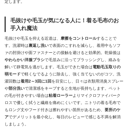
定します。
毛抜けや毛玉が気になる人に！着る毛布のお
手入れ魔法
毛抜けや毛玉を抑える近道は、
摩擦をコントロール
することで
す。洗濯時は
裏返し洗い
で表面のこすれを減らし、着用中もソフ
ァの肘掛けや面ファスナーとの接触を避けると効果的。乾燥後は
やわらかい洋服ブラシ
で毛並みに沿ってブラッシングし、絡みを
解いて静電気を逃がします。毛玉ができた場合は
電動毛玉取りの
弱モード
で軽くなでるように除去し、強く当てないのがコツ。洗
濯回数は
着用2～3回に1回
を目安にし、日々は衣類用消臭スプレー
や
部分洗い
で清潔感をキープすると生地が長持ちします。ペット
の毛が付きやすい場合は
粘着ローラー
よりマイクロファイバーク
ロスで優しく拭うと繊維を痛めにくいです。ニトリの着る毛布で
もロング丈やフード付きは擦れやすい箇所があるため、
要所のケ
ア
でデメリットを最小化し、毎日のレビューで感じる不満を解消
しましょう。