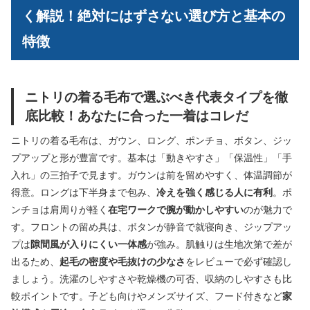
く解説！絶対にはずさない選び方と基本の
特徴
ニトリの着る毛布で選ぶべき代表タイプを徹
底比較！あなたに合った一着はコレだ
ニトリの着る毛布は、ガウン、ロング、ポンチョ、ボタン、ジッ
プアップと形が豊富です。基本は「動きやすさ」「保温性」「手
入れ」の三拍子で見ます。ガウンは前を留めやすく、体温調節が
得意。ロングは下半身まで包み、
冷えを強く感じる人に有利
。ポ
ンチョは肩周りが軽く
在宅ワークで腕が動かしやすい
のが魅力で
す。フロントの留め具は、ボタンが静音で就寝向き、ジップアッ
プは
隙間風が入りにくい一体感
が強み。肌触りは生地次第で差が
出るため、
起毛の密度や毛抜けの少なさ
をレビューで必ず確認し
ましょう。洗濯のしやすさや乾燥機の可否、収納のしやすさも比
較ポイントです。子ども向けやメンズサイズ、フード付きなど
家