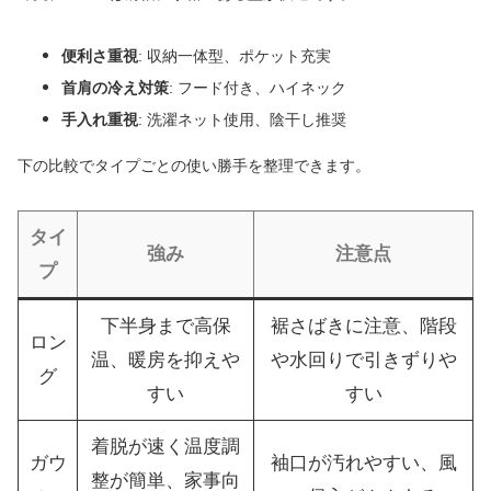
便利さ重視
: 収納一体型、ポケット充実
首肩の冷え対策
: フード付き、ハイネック
手入れ重視
: 洗濯ネット使用、陰干し推奨
下の比較でタイプごとの使い勝手を整理できます。
タイ
強み
注意点
プ
下半身まで高保
裾さばきに注意、階段
ロン
温、暖房を抑えや
や水回りで引きずりや
グ
すい
すい
着脱が速く温度調
ガウ
袖口が汚れやすい、風
整が簡単、家事向