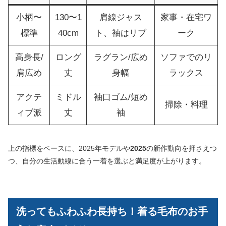
小柄〜
130〜1
肩線ジャス
家事・在宅ワ
標準
40cm
ト、袖はリブ
ーク
高身長/
ロング
ラグラン/広め
ソファでのリ
肩広め
丈
身幅
ラックス
アクテ
ミドル
袖口ゴム/短め
掃除・料理
ィブ派
丈
袖
上の指標をベースに、2025年モデルや
2025
の新作動向を押さえつ
つ、自分の生活動線に合う一着を選ぶと満足度が上がります。
洗ってもふわふわ長持ち！着る毛布のお手