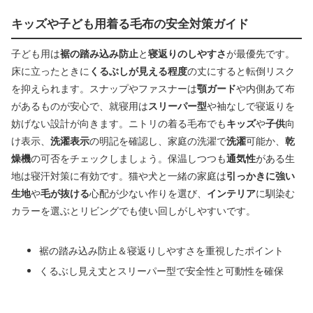
キッズや子ども用着る毛布の安全対策ガイド
子ども用は
裾の踏み込み防止
と
寝返りのしやすさ
が最優先です。
床に立ったときに
くるぶしが見える程度
の丈にすると転倒リスク
を抑えられます。スナップやファスナーは
顎ガード
や内側あて布
があるものが安心で、就寝用は
スリーパー型
や袖なしで寝返りを
妨げない設計が向きます。ニトリの着る毛布でも
キッズ
や
子供
向
け表示、
洗濯表示
の明記を確認し、家庭の洗濯で
洗濯
可能か、
乾
燥機
の可否をチェックしましょう。保温しつつも
通気性
がある生
地は寝汗対策に有効です。猫や犬と一緒の家庭は
引っかきに強い
生地
や
毛が抜ける
心配が少ない作りを選び、
インテリア
に馴染む
カラーを選ぶとリビングでも使い回しがしやすいです。
裾の踏み込み防止＆寝返りしやすさを重視したポイント
くるぶし見え丈とスリーパー型で安全性と可動性を確保