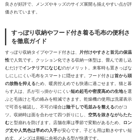
良さが好評で、メンズやキッズのサイズ展開も揃えやすい点が評
価されています。
すっぽり収納やフード付き着る毛布の便利さ
を徹底ガイド
すっぽり収納タイプやフード付きは、
片付けやすさと首元の保温
性
で人気です。クッション化できる収納一体型は、畳んで差し込
むだけで
インテリアになじむ
のがメリット。来客時も置きっぱな
しにしにくい毛布をスマートに隠せます。フード付きは
首から頭
の放熱を抑える
ため、暖房控えめでも快適に過ごせます。猫と暮
らす人は、爪が引っ掛かりにくい
短め起毛や密度高めの生地
を選
ぶと毛抜けと毛の絡みを軽減できます。乾燥機の使用は洗濯表示
で可否を確認し、不可の場合は
陰干しで毛並みを整える
のがコ
ツ。収納時は面を合わせて四つ折りにし、
空気を抜きながらたた
む
と型崩れを防げます。店舗在庫は季節で変動があるため、
ロン
グ丈や人気色は早めの入手
が安心です。子ども用は動きやすい短
め丈、メンズは肩幅に余裕のある型が快適です。