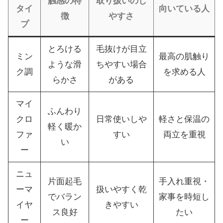
触感の特
取り扱いのし
タイ
向いている人
徴
やすさ
プ
とろける
毛抜けが目立
ミン
最高の肌触り
ような滑
ちやすい場合
ク調
を求める人
らかさ
がある
マイ
ふんわり
クロ
日常使いしや
軽さと保温の
軽く暖か
ファ
すい
両立を重視
い
ー
ニュ
片面起毛
手入れ重視・
ーマ
扱いやすく乾
でバラン
家事を時短し
イヤ
きやすい
ス良好
たい
ー