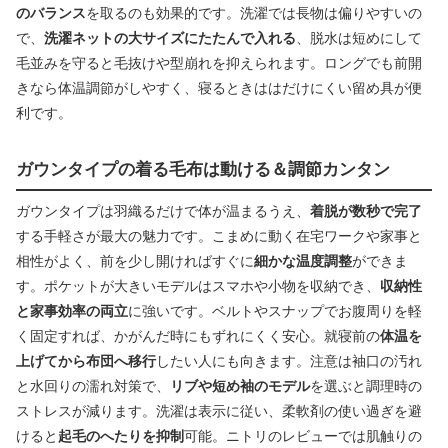
のバランス
を取るのも効果的です。洗濯では長物は偏りやすいの
で、
洗濯ネットの大サイズにたたんで入れる
、脱水は短めにして
毛並みを守ると毛抜けや型崩れを抑えられます。ロングでも前開
きなら体温調節がしやすく、寝るときははだけにくい留め具が便
利です。
ガウンタイプの着る毛布は動ける＆調節カンタン
ガウンタイプは羽織るだけで体が温まるうえ、
着脱が数秒で完了
する手軽さが最大の魅力です。こまめに動く在宅ワークや家事と
相性がよく、前を少し開ければすぐに
細かな温度調整
ができま
す。ポケットが大きいモデルはスマホや小物を収納でき、
収納性
と家事効率の両立
に強いです。ベルトやスナップでお腹周りを軽
く固定すれば、かがんだ時にもずれにくく安心。就寝前の
体温を
上げてから布団へ移行
したい人にも向きます。注意は袖口の汚れ
と水回りの濡れ対策で、
リブや短め袖のモデル
を選ぶと調理時の
ストレスが減ります。洗濯は表示に従い、柔軟剤の使い過ぎを避
けると
起毛のへたりを抑制
可能。ニトリのレビューでは肌触りの