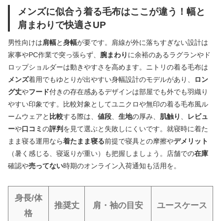
メンズに似合う着る毛布はここが違う！幅と
肩まわりで快適さUP
男性向けは
肩幅
と
身幅
が要です。肩線が外に落ちすぎない設計は
家事やPC作業で突っ張らず、
腕まわり
に余裕のあるラグランやド
ロップショルダーは動きやすさを高めます。ニトリの着る毛布は
メンズ
着用でもゆとりが出やすい身幅設計のモデルがあり、
ロン
グ丈
や
フード
付きの存在感あるデザインは部屋でも外でも羽織り
やすい印象です。比較対象としてユニクロや無印の着る毛布風ル
ームウェアと
比較
する際は、
値段
、
生地
の厚み、
肌触り
、
レビュ
ー
や
口コミ
の
評判
を見て選ぶと失敗しにくいです。就寝時に着た
まま寝る運用なら
着たまま寝る
前提で寝具との摩擦や
デメリット
（暑く感じる、寝返りが重い）も把握しましょう。店舗での
在庫
確認や
売ってない
時期のオンライン入荷通知も活用を。
身長/体
推奨丈
肩・袖の目安
ユースケース
格