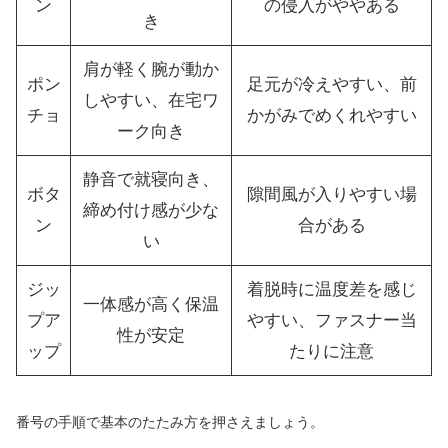
ン
の侵入がややある
き
肩が軽く腕が動か
ポン
足元が冷えやすい、前
しやすい、在宅ワ
チョ
かがみでめくれやすい
ーク向き
静音で就寝向き、
ボタ
隙間風が入りやすい場
締め付け感が少な
ン
合がある
い
ジッ
着脱時に温度差を感じ
一体感が高く保温
プア
やすい、ファスナー当
性が安定
ップ
たりに注意
番号の手順で基本のたたみ方を押さえましょう。