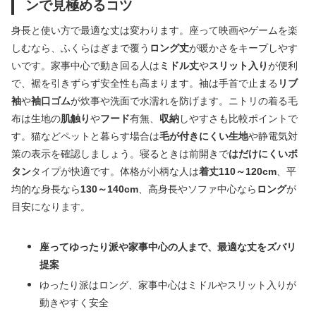
ンで見極めるコツ
身長と使い方で最適な丈は変わります。座って映画やゲームを楽
しむなら、ふくらはぎまで覆う
ロング丈
が暖かさをキープしやす
いです。家事中心で動き回る人は
ミドル丈
や
スリット入り
が便利
で、裾を引きずらず安全性も高まります。袖は手首で止まる
リブ
袖
や
袖口ゴム
が炊事や洗面で水濡れを防げます。ニトリの着る毛
布は生地の
肌触り
や
フード
有無、
収納
しやすさも比較ポイントで
す。猫などペットと暮らす場合は
毛が付きにくい生地
や静電気対
策の表示を確認しましょう。寝るときは前開きで
はだけにくいボ
タン
タイプが快適です。体格が小柄な人は
着丈110～120cm
、平
均的な身長なら
130～140cm
、高身長やソファ中心なら
ロング
が
目安になります。
座ってゆったり派や家事中心の人まで、最適な丈をズバリ
提案
ゆったり派はロング、家事中心はミドルやスリット入りが
動きやすく安全