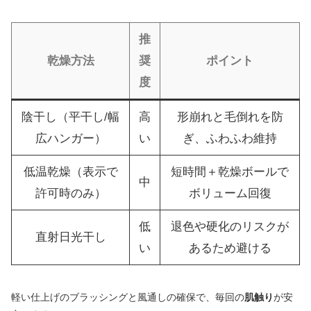
推
乾燥方法
奨
ポイント
度
陰干し（平干し/幅
高
形崩れと毛倒れを防
広ハンガー）
い
ぎ、ふわふわ維持
低温乾燥（表示で
短時間＋乾燥ボールで
中
許可時のみ）
ボリューム回復
低
退色や硬化のリスクが
直射日光干し
い
あるため避ける
軽い仕上げのブラッシングと風通しの確保で、毎回の
肌触り
が安