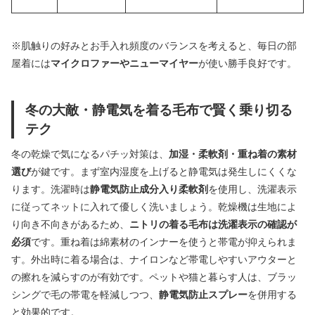
※肌触りの好みとお手入れ頻度のバランスを考えると、毎日の部
屋着には
マイクロファーやニューマイヤー
が使い勝手良好です。
冬の大敵・静電気を着る毛布で賢く乗り切る
テク
冬の乾燥で気になるパチッ対策は、
加湿・柔軟剤・重ね着の素材
選び
が鍵です。まず室内湿度を上げると静電気は発生しにくくな
ります。洗濯時は
静電気防止成分入り柔軟剤
を使用し、洗濯表示
に従ってネットに入れて優しく洗いましょう。乾燥機は生地によ
り向き不向きがあるため、
ニトリの着る毛布は洗濯表示の確認が
必須
です。重ね着は綿素材のインナーを使うと帯電が抑えられま
す。外出時に着る場合は、ナイロンなど帯電しやすいアウターと
の擦れを減らすのが有効です。ペットや猫と暮らす人は、ブラッ
シングで毛の帯電を軽減しつつ、
静電気防止スプレー
を併用する
と効果的です。