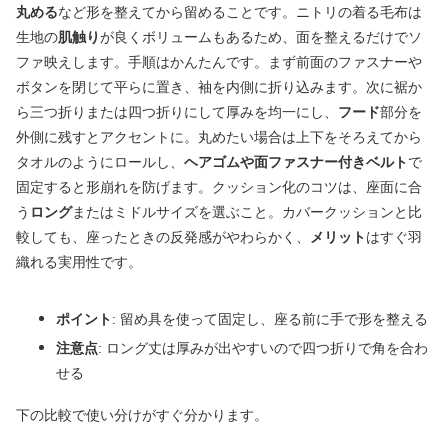
丸める
など形を整えてから留めることです。ニトリの着る毛布は
生地の
肌触り
が良くボリュームもあるため、面を整えるだけでソ
ファ映えします。手順はかんたんです。まず前面のファスナーや
ボタンを閉じて平らに置き、袖を内側に折り込みます。次に裾か
ら三つ折りまたは四つ折りにして厚みを均一にし、
フード
部分を
外側に残すとアクセントに。丸めたい場合は上下をそろえてから
タオルのようにロールし、
ヘアゴムや面ファスナー付きベルト
で
固定すると形崩れを防げます。クッション化のコツは、座面に合
う
ロング
またはミドルサイズを選ぶこと。カバークッションと比
較しても、座ったときの反発感がやわらかく、
メリット
はすぐ羽
織れる実用性です。
ポイント
: 留め具を使って固定し、座る前に手で形を整える
注意点
: ロング丈は厚みが出やすいので四つ折りで角を合わ
せる
下の比較で使い分けがすぐ分かります。