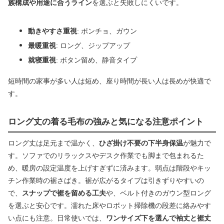
族構成や用途に合うライン
を選ぶと失敗しにくいです。
動きやすさ重視
: ポンチョ、ガウン
最暖重視
: ロング、ジップアップ
就寝重視
: ボタン留め、静音タイプ
短時間の家事が多い人は短め、座り時間が長い人は長めが快適で
す。
ロング丈の着る毛布の強みと気になる注意ポイント
ロング丈は足元まで温かく、
ひざ掛け不要の下半身保温
が魅力で
す。ソファでのリラックスやデスク作業でも脚まで包まれるた
め、暖房の設定温度を上げすぎずに済みます。弱点は階段やキッ
チン作業時の裾さばき。裾が広がるタイプは引きずりやすいの
で、
スナップで裾を留める工夫
や、ベルト付きのガウン型ロング
を選ぶと安心です。濡れた床やロボット掃除機の段差に絡みやす
い点にも注意。日常使いでは、
ワンサイズ下を選んで袖丈と裾丈