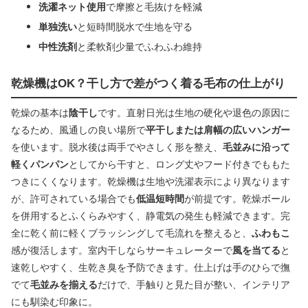
洗濯ネット使用
で摩擦と毛抜けを軽減
単独洗い
と短時間脱水で生地を守る
中性洗剤
と柔軟剤少量でふわふわ維持
乾燥機はOK？干し方で差がつく着る毛布の仕上がり
乾燥の基本は
陰干し
です。直射日光は生地の硬化や退色の原因に
なるため、風通しの良い場所で
平干しまたは肩幅の広いハンガー
を使います。脱水後は両手でやさしく形を整え、
毛並みに沿って
軽くパンパン
としてから干すと、ロング丈やフード付きでももた
つきにくくなります。乾燥機は生地や洗濯表示により異なります
が、許可されている場合でも
低温短時間
が前提です。乾燥ボール
を併用するとふくらみやすく、静電気の発生も軽減できます。完
全に乾く前に軽くブラッシングして毛流れを整えると、
ふわもこ
感が復活します。室内干しならサーキュレーターで
風を当てる
と
速乾しやすく、生乾き臭を予防できます。仕上げは手のひらで撫
でて
毛並みを揃える
だけで、手触りと見た目が整い、インテリア
にも馴染む印象に。