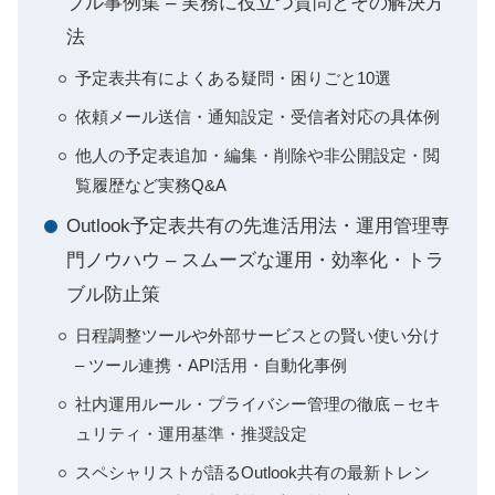
ブル事例集 – 実務に役立つ質問とその解決方
法
予定表共有によくある疑問・困りごと10選
依頼メール送信・通知設定・受信者対応の具体例
他人の予定表追加・編集・削除や非公開設定・閲
覧履歴など実務Q&A
Outlook予定表共有の先進活用法・運用管理専
門ノウハウ – スムーズな運用・効率化・トラ
ブル防止策
日程調整ツールや外部サービスとの賢い使い分け
– ツール連携・API活用・自動化事例
社内運用ルール・プライバシー管理の徹底 – セキ
ュリティ・運用基準・推奨設定
スペシャリストが語るOutlook共有の最新トレン