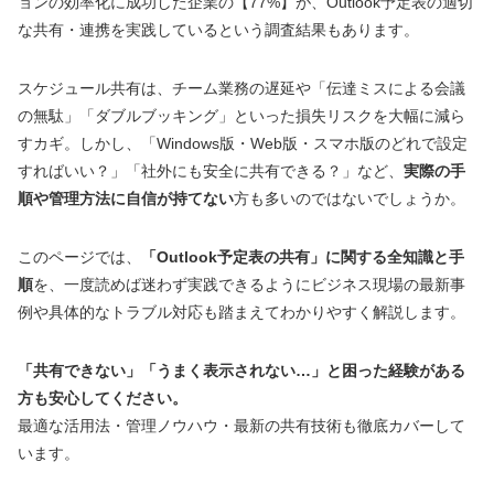
ョンの効率化に成功した企業の【77%】が、Outlook予定表の適切
な共有・連携を実践しているという調査結果もあります。
スケジュール共有は、チーム業務の遅延や「伝達ミスによる会議
の無駄」「ダブルブッキング」といった損失リスクを大幅に減ら
すカギ。しかし、「Windows版・Web版・スマホ版のどれで設定
すればいい？」「社外にも安全に共有できる？」など、
実際の手
順や管理方法に自信が持てない
方も多いのではないでしょうか。
このページでは、
「Outlook予定表の共有」に関する全知識と手
順
を、一度読めば迷わず実践できるようにビジネス現場の最新事
例や具体的なトラブル対応も踏まえてわかりやすく解説します。
「共有できない」「うまく表示されない…」と困った経験がある
方も安心してください。
最適な活用法・管理ノウハウ・最新の共有技術も徹底カバーして
います。