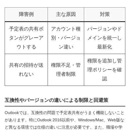
障害例
主な原因
対策
予定表の共有ボ
アカウント種
バージョンやド
タンがグレーア
別・バージョ
メインを統一し
ウトする
ン違い
最新化
権限を追加し管
共有の招待が送
権限不足・管
理ポリシーを確
れない
理者制限
認
互換性やバージョンの違いによる制限と回避策
Outlookでは、互換性の問題で予定表共有がうまく機能しないこと
があります。特にOutlook 2016以前や、Windows/Mac、Web版な
ど異なる環境では仕様の違いに注意が必要です。また、職場や学