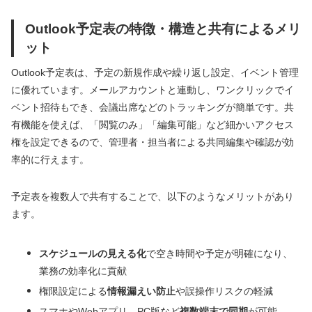
Outlook予定表の特徴・構造と共有によるメリ
ット
Outlook予定表は、予定の新規作成や繰り返し設定、イベント管理
に優れています。メールアカウントと連動し、ワンクリックでイ
ベント招待もでき、会議出席などのトラッキングが簡単です。共
有機能を使えば、「閲覧のみ」「編集可能」など細かいアクセス
権を設定できるので、管理者・担当者による共同編集や確認が効
率的に行えます。
予定表を複数人で共有することで、以下のようなメリットがあり
ます。
スケジュールの見える化
で空き時間や予定が明確になり、
業務の効率化に貢献
権限設定による
情報漏えい防止
や誤操作リスクの軽減
スマホやWebアプリ、PC版など
複数端末で同期
が可能