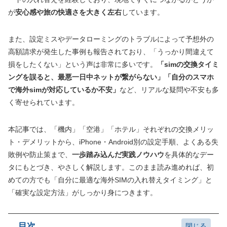
が
安心感や旅の快適さを大きく左右
しています。
また、設定ミスやデータローミングのトラブルによって予想外の
高額請求が発生した事例も報告されており、「うっかり間違えて
損をしたくない」という声は非常に多いです。
「simの交換タイミ
ングを誤ると、最悪一日中ネットが繋がらない」「自分のスマホ
で海外simが対応しているか不安」
など、リアルな疑問や不安も多
く寄せられています。
本記事では、「機内」「空港」「ホテル」それぞれの交換メリッ
ト・デメリットから、iPhone・Android別の設定手順、よくある失
敗例や防止策まで、
一歩踏み込んだ実践ノウハウ
を具体的なデー
タにもとづき、やさしく解説します。このまま読み進めれば、初
めての方でも「自分に最適な海外SIMの入れ替えタイミング」と
「確実な設定方法」がしっかり身につきます。
目次