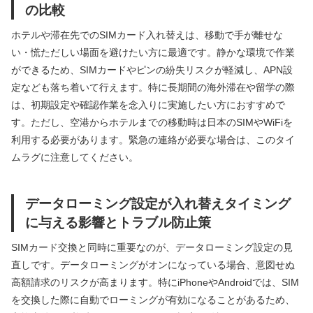
の比較
ホテルや滞在先でのSIMカード入れ替えは、移動で手が離せな
い・慌ただしい場面を避けたい方に最適です。静かな環境で作業
ができるため、SIMカードやピンの紛失リスクが軽減し、APN設
定なども落ち着いて行えます。特に長期間の海外滞在や留学の際
は、初期設定や確認作業を念入りに実施したい方におすすめで
す。ただし、空港からホテルまでの移動時は日本のSIMやWiFiを
利用する必要があります。緊急の連絡が必要な場合は、このタイ
ムラグに注意してください。
データローミング設定が入れ替えタイミング
に与える影響とトラブル防止策
SIMカード交換と同時に重要なのが、データローミング設定の見
直しです。データローミングがオンになっている場合、意図せぬ
高額請求のリスクが高まります。特にiPhoneやAndroidでは、SIM
を交換した際に自動でローミングが有効になることがあるため、