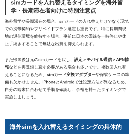
simカードを入れ替えるタイミングを海外留
学・長期滞在者向けに特別注意点
海外留学や長期滞在の場合、simカードの入れ替えだけでなく現地
での携帯契約やプリペイドプラン選定も重要です。特に長期間現
地の通信環境を維持する場合、事前に日本の回線を一時停止や休
止手続きすることで無駄な出費を抑えられます。
また帰国後は元のsimカードを戻し、
設定＞モバイル通信＞APN情
報
などを再登録し直す必要がある場合も多いです。複数回入れ替
えることになるため、
simカード変換アダプター
や保管ケースの準
備も欠かせません。iPhoneとAndroidでは設定方法が異なるため、
自分の端末に合わせて手順を確認し、余裕を持ったタイミングで
実施しましょう。
海外simを入れ替えるタイミングの具体的