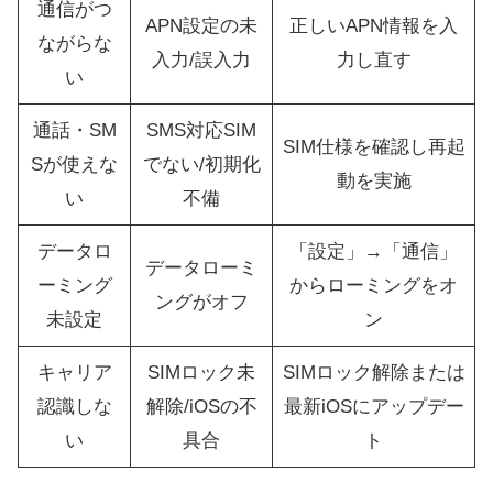
通信がつ
APN設定の未
正しいAPN情報を入
ながらな
入力/誤入力
力し直す
い
通話・SM
SMS対応SIM
SIM仕様を確認し再起
Sが使えな
でない/初期化
動を実施
い
不備
データロ
「設定」→「通信」
データローミ
ーミング
からローミングをオ
ングがオフ
未設定
ン
キャリア
SIMロック未
SIMロック解除または
認識しな
解除/iOSの不
最新iOSにアップデー
い
具合
ト