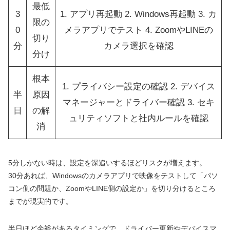
最低
3
1. アプリ再起動 2. Windows再起動 3. カ
限の
0
メラアプリでテスト 4. ZoomやLINEの
切り
分
カメラ選択を確認
分け
根本
1. プライバシー設定の確認 2. デバイス
半
原因
マネージャーとドライバー確認 3. セキ
日
の解
ュリティソフトと社内ルールを確認
消
5分しかない時は、設定を深追いするほどリスクが増えます。
30分あれば、Windowsのカメラアプリで映像をテストして「パソ
コン側の問題か、ZoomやLINE側の設定か」を切り分けるところ
までが現実的です。
半日ほど余裕があるタイミングで、ドライバー更新やデバイスマ