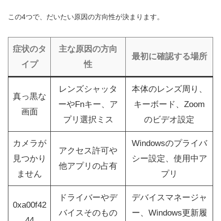
この4つで、だいたい原因の方向性が決まります。
症状のタ
主な原因の方向
最初に確認する場所
イプ
性
レンズシャッタ
本体のレンズ周り、
真っ黒な
ーやFnキー、ア
キーボード、Zoom
画面
プリ選択ミス
のビデオ設定
カメラが
Windowsのプライバ
アクセス許可や
見つかり
シー設定、使用中ア
他アプリの占有
ません
プリ
ドライバーやデ
デバイスマネージャ
0xa00f42
バイスそのもの
ー、Windows更新履
44