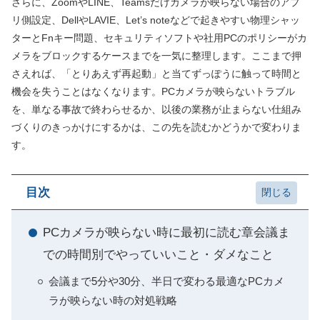
さらに、ZoomやLINE、Teamsだけカメラが映らない場合のアプ
リ側設定、DellやLAVIE、Let’s noteなどで起きやすい物理シャッ
ターとFnキー問題、セキュリティソフトや社用PCのポリシーがカ
メラをブロックするケースまでを一気に整理します。ここまで押
さえれば、「とりあえず再起動」と当てずっぽうに触って時間と
機会を失うことはなくなります。PCカメラが映らないトラブル
を、単なる事故で終わらせるか、以後の業務が止まらない仕組み
づくりのきっかけにするかは、この先を読むかどうかで変わりま
す。
目次
PCカメラが映らない時に最初に読む章会議ま
での時間別でやっていいこと・ダメなこと
会議まで5分や30分、半日で変わる最適なPCカメ
ラが映らない時の対処戦略