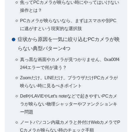
焦ってPCカメラが映らない時にやってはいけない
操作とは？
PCカメラが映らないなら、まずはスマホや別PC
に逃がすという現実的な選択肢
症状から原因を一気に絞り込むPCカメラが映
らない典型パターン4つ
真っ黒な画面やカメラが見つかりません、0xa00f4
244エラーで何が違う？
Zoomだけ、LINEだけ、ブラウザだけPCカメラが
映らない時に見るべきポイント
DellやLAVIEやLet’s noteなどで起きやすいPCカメ
ラが映らない物理シャッターやファンクションキ
ー問題
ノートパソコン内蔵カメラと外付けWebカメラでP
Cカメラが映らない時のチェック手順