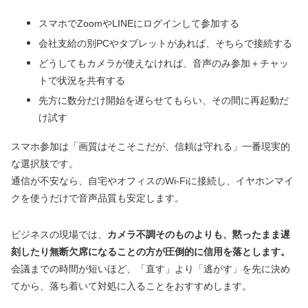
スマホでZoomやLINEにログインして参加する
会社支給の別PCやタブレットがあれば、そちらで接続する
どうしてもカメラが使えなければ、音声のみ参加＋チャッ
トで状況を共有する
先方に数分だけ開始を遅らせてもらい、その間に再起動だ
け試す
スマホ参加は「画質はそこそこだが、信頼は守れる」一番現実的
な選択肢です。
通信が不安なら、自宅やオフィスのWi-Fiに接続し、イヤホンマイ
クを使うだけで音声品質も安定します。
ビジネスの現場では、
カメラ不調そのものよりも、黙ったまま遅
刻したり無断欠席になることの方が圧倒的に信用を落とします。
会議までの時間が短いほど、「直す」より「逃がす」を先に決め
てから、落ち着いて対処に入ることをおすすめします。