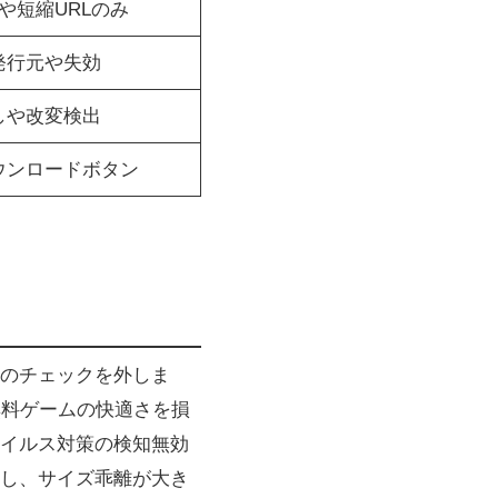
や短縮URLのみ
発行元や失効
しや改変検出
ウンロードボタン
のチェックを外しま
無料ゲームの快適さを損
イルス対策の検知無効
合し、サイズ乖離が大き