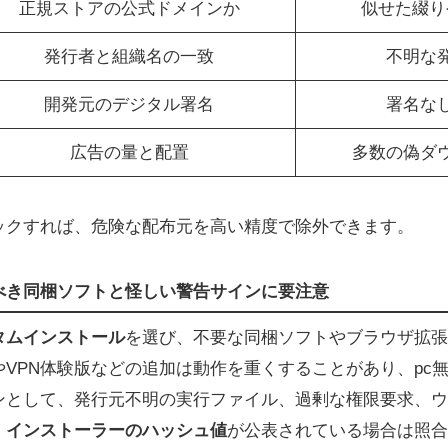
正規ストアの公式ドメインか
似せた綴り
発行者と組織名の一致
不明な
開発元のデジタル署名
署名な
広告の量と配置
多数の偽ダ
ックすれば、危険な配布元を高い精度で除外できます。
べき同梱ソフトと怪しい警告サインに要注意
タムインストール
を選び、不要な同梱ソフトやブラウザ拡張
VPN体験版などの追加は動作を重くすることがあり、pc
ンとして、発行元不明の実行ファイル、過剰な権限要求、ウ
。
インストーラーのハッシュ値
が公表されている場合は照