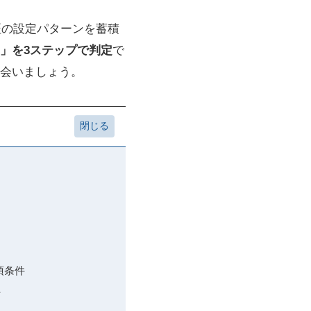
実機検証の設定パターンを蓄積
」を3ステップで判定
で
会いましょう。
須条件
方