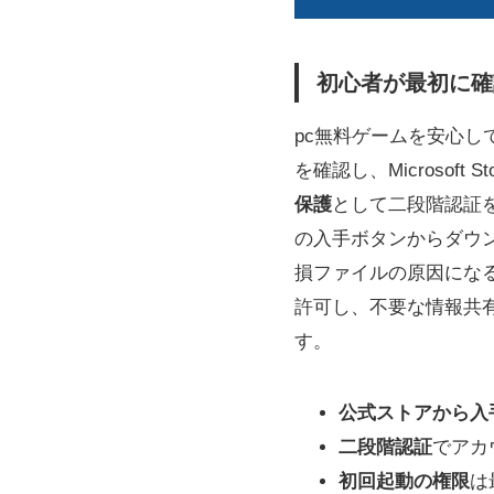
初心者が最初に確
pc無料ゲームを安心
を確認し、Microsoft
保護
として二段階認証
の入手ボタンからダウ
損ファイルの原因にな
許可し、不要な情報共
す。
公式ストアから入
二段階認証
でアカ
初回起動の権限
は