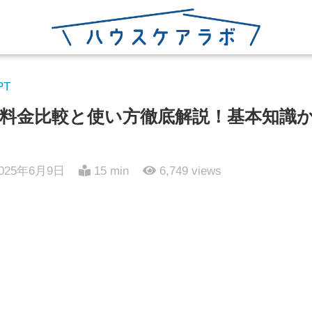
PT
tyapiの料金比較と使い方徹底解説！基本知
025年6月9日
15 min
6,749
views