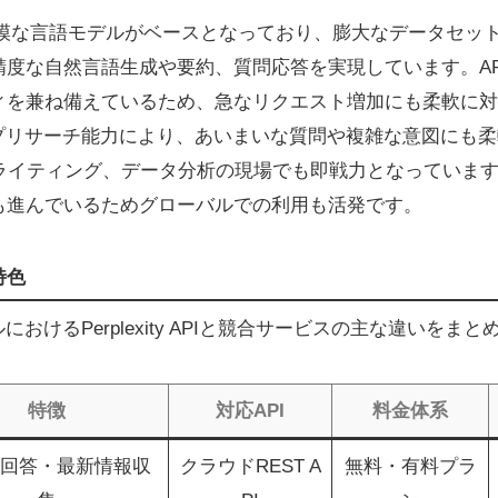
PIは、大規模な言語モデルがベースとなっており、膨大なデータセ
精度な自然言語生成や要約、質問応答を実現しています。AP
ィを兼ね備えているため、急なリクエスト増加にも柔軟に対
ープリサーチ能力により、あいまいな質問や複雑な意図にも
ライティング、データ分析の現場でも即戦力となっています
も進んでいるためグローバルでの利用も活発です。
特色
におけるPerplexity APIと競合サービスの主な違いをま
特徴
対応API
料金体系
回答・最新情報収
クラウドREST A
無料・有料プラ