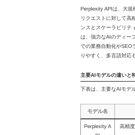
Perplexity A
リクエストに対して高
ンスとスケーラビリテ
は、強力なAIのディ
での業務自動化やSEO
りやすく、多言語対応
主要AIモデルの違いと
下表は、主要なAIモデル
モデル名
Perplexity A
高精度