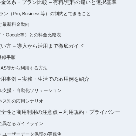
 APIの料金体系・プラン比較 – 有料/無料の違いと選択基準
ン（Pro, Business等）の制約とできること
と最新料金動向
PT・Google等）との料金比較表
APIの使い方 – 導入から活用まで徹底ガイド
・登録手順
hon/GAS等から利用する方法
APIの活用事例 – 実務・生活での応用例を紹介
ル支援・自動化ソリューション
ネス別の応用シナリオ
 APIの安全性と商用利用の注意点 – 利用規約・プライバシー
で異なるガイドライン
・ユーザーデータ保護の実践例