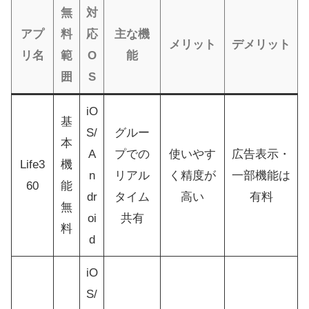
無
対
アプ
料
応
主な機
メリット
デメリット
リ名
範
O
能
囲
S
iO
基
S/
グルー
本
A
プでの
使いやす
広告表示・
Life3
機
n
リアル
く精度が
一部機能は
60
能
dr
タイム
高い
有料
無
oi
共有
料
d
iO
S/