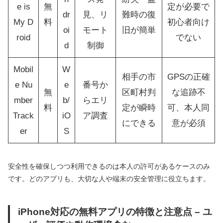
e is
無
定が必要で
dr
見、リ
難時の復
My D
料
初心者向け
oi
モート
旧が簡単
roid
でない
d
制御
Mobil
W
相手の市
GPSの正確
e Nu
e
番号か
無
区町村判
な追跡不
mber
b/
らエリ
料
定が瞬時
可、本人同
Track
iO
ア調査
にできる
意が必須
er
S
安全性を確保しつつ利用できるのは本人の許可があるケースのみ
です。どのアプリも、大切な人や端末の安全管理に役立ちます。
iPhone対応の無料アプリの特徴と注意点 – ユ