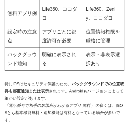
Life360、ココダ
Life360、Zenl
無料アプリ例
ヨ
y、ココダヨ
設定時の注意
アプリごとに都
位置情報権限を
点
度許可が必要
厳格に管理
バックグラウ
明確に表示され
表示・非表示選
ンド通知
る
択あり
特にiOSはセキュリティ保護のため、
バックグラウンドでの位置取
得も都度通知または表示
されます。Androidもバージョンによって
細かい設定があります。
「電話番号で相手の居場所がわかるアプリ 無料」
の多くは、両O
Sとも基本機能無料・追加機能は有料となっている場合が多いで
す。