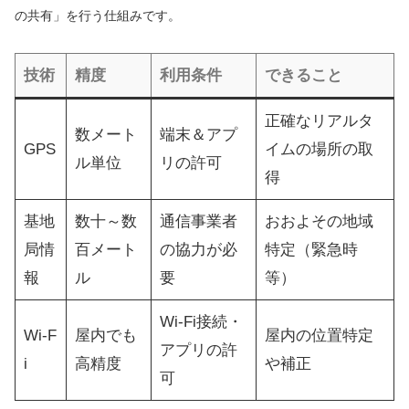
の共有」を行う仕組みです。
技術
精度
利用条件
できること
正確なリアルタ
数メート
端末＆アプ
GPS
イムの場所の取
ル単位
リの許可
得
基地
数十～数
通信事業者
おおよその地域
局情
百メート
の協力が必
特定（緊急時
報
ル
要
等）
Wi-Fi接続・
Wi-F
屋内でも
屋内の位置特定
アプリの許
i
高精度
や補正
可