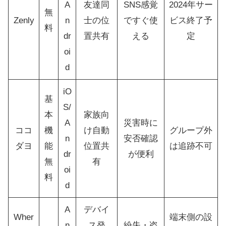
A
友達同
SNS感覚
2024年サー
無
Zenly
n
士の位
ですぐ使
ビス終了予
料
dr
置共有
える
定
oi
d
iO
基
S/
本
家族向
A
災害時に
ココ
機
け自動
グループ外
n
安否確認
ダヨ
能
位置共
は追跡不可
dr
が便利
無
有
oi
料
d
A
デバイ
Wher
端末側の設
n
ス発
紛失・盗