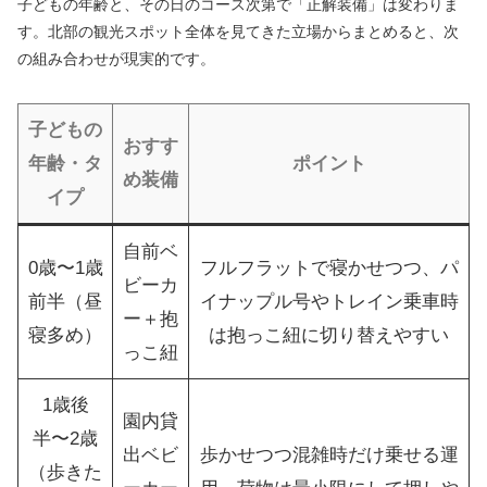
子どもの年齢と、その日のコース次第で「正解装備」は変わりま
す。北部の観光スポット全体を見てきた立場からまとめると、次
の組み合わせが現実的です。
子どもの
おすす
年齢・タ
ポイント
め装備
イプ
自前ベ
0歳〜1歳
フルフラットで寝かせつつ、パ
ビーカ
前半（昼
イナップル号やトレイン乗車時
ー＋抱
寝多め）
は抱っこ紐に切り替えやすい
っこ紐
1歳後
園内貸
半〜2歳
出ベビ
歩かせつつ混雑時だけ乗せる運
（歩きた