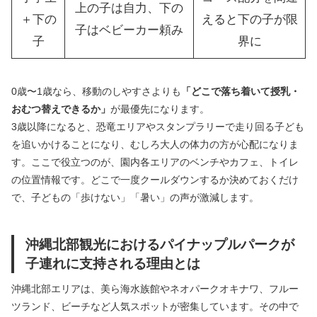
上の子は自力、下の
＋下の
えると下の子が限
子はベビーカー頼み
子
界に
0歳〜1歳なら、移動のしやすさよりも
「どこで落ち着いて授乳・
おむつ替えできるか」
が最優先になります。
3歳以降になると、恐竜エリアやスタンプラリーで走り回る子ども
を追いかけることになり、むしろ大人の体力の方が心配になりま
す。ここで役立つのが、園内各エリアのベンチやカフェ、トイレ
の位置情報です。どこで一度クールダウンするか決めておくだけ
で、子どもの「歩けない」「暑い」の声が激減します。
沖縄北部観光におけるパイナップルパークが
子連れに支持される理由とは
沖縄北部エリアは、美ら海水族館やネオパークオキナワ、フルー
ツランド、ビーチなど人気スポットが密集しています。その中で