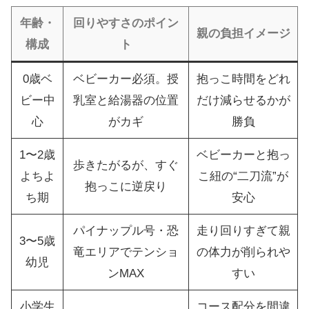
年齢・
回りやすさのポイン
親の負担イメージ
構成
ト
0歳ベ
ベビーカー必須。授
抱っこ時間をどれ
ビー中
乳室と給湯器の位置
だけ減らせるかが
心
がカギ
勝負
1〜2歳
ベビーカーと抱っ
歩きたがるが、すぐ
よちよ
こ紐の“二刀流”が
抱っこに逆戻り
ち期
安心
パイナップル号・恐
走り回りすぎて親
3〜5歳
竜エリアでテンショ
の体力が削られや
幼児
ンMAX
すい
小学生
コース配分を間違