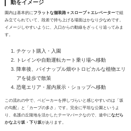
動をイメージ
園内は基本的に
フラットな舗装路＋スロープ＋エレベーター
で組
み立てられていて、段差で持ち上げる場面はかなり少なめです。
イメージしやすいように、入口からの動線をざっくり追ってみま
す。
チケット購入・入園
トレインや自動運転カート乗り場へ移動
降車後、パイナップル畑やトロピカルな植物エリ
アを徒歩で散策
恐竜エリア・屋内展示・ショップへ移動
この流れの中で、ベビーカーを押しづらいと感じやすいのは「坂
の勾配」と「カーブの多さ」です。完全に平坦な公園というよ
り、名護の丘陵地を活かしたテーマパークなので、途中に
なだら
かな上り坂・下り坂
があります。