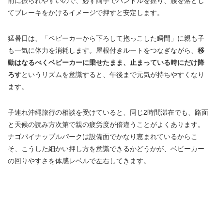
前に振られやすいので、必ず両手でハンドルを握り、腰を落とし
てブレーキをかけるイメージで押すと安定します。
猛暑日は、「ベビーカーから下ろして抱っこした瞬間」に親も子
も一気に体力を消耗します。屋根付きルートをつなぎながら、
移
動はなるべくベビーカーに乗せたまま、止まっている時にだけ降
ろす
というリズムを意識すると、午後まで元気が持ちやすくなり
ます。
子連れ沖縄旅行の相談を受けていると、同じ2時間滞在でも、路面
と天候の読み方次第で親の疲労度が倍違うことがよくあります。
ナゴパイナップルパークは設備面でかなり恵まれているからこ
そ、こうした細かい押し方を意識できるかどうかが、ベビーカー
の回りやすさを体感レベルで左右してきます。