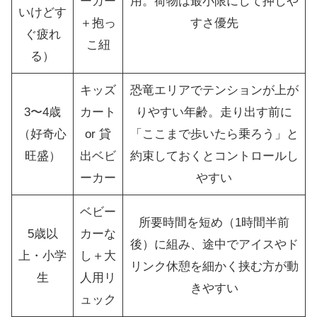
ーカー
用。荷物は最小限にして押しや
いけどす
＋抱っ
すさ優先
ぐ疲れ
こ紐
る）
キッズ
恐竜エリアでテンションが上が
3〜4歳
カート
りやすい年齢。走り出す前に
（好奇心
or 貸
「ここまで歩いたら乗ろう」と
旺盛）
出ベビ
約束しておくとコントロールし
ーカー
やすい
ベビー
所要時間を短め（1時間半前
5歳以
カーな
後）に組み、途中でアイスやド
上・小学
し＋大
リンク休憩を細かく挟む方が動
生
人用リ
きやすい
ュック