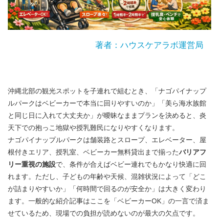
著者：ハウスケアラボ運営局
沖縄北部の観光スポットを子連れで組むとき、「ナゴパイナップ
ルパークはベビーカーで本当に回りやすいのか」「美ら海水族館
と同じ日に入れて大丈夫か」が曖昧なままプランを決めると、炎
天下での抱っこ地獄や授乳難民になりやすくなります。
ナゴパイナップルパークは舗装路とスロープ、エレベーター、屋
根付きエリア、授乳室、ベビーカー無料貸出まで揃った
バリアフ
リー重視の施設
で、条件が合えばベビー連れでもかなり快適に回
れます。ただし、子どもの年齢や天候、混雑状況によって「どこ
が詰まりやすいか」「何時間で回るのが安全か」は大きく変わり
ます。一般的な紹介記事はここを「ベビーカーOK」の一言で済ま
せているため、現場での負担が読めないのが最大の欠点です。