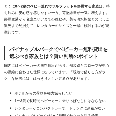
とくに
0〜2歳のベビー連れでフルフラットを多用する家庭
は、持
ち込みに安心感を感じやすい一方、荷物総量が一気に増えます。
那覇空港から名護エリアまでの移動や、美ら海水族館とのはしご
観光まで見据えて、レンタカーのサイズと一緒に検討するのが現
実的です。
パイナップルパークでベビーカー無料貸出を
選ぶべき家族とは？賢い判断のポイント
園内にはベビーカーの無料貸出があり、舗装路とスロープが中心
の動線に合わせた仕様になっています。「現地で借りる方がラ
ク」な家族には、はっきりとした共通点があります。
ホテルからの荷物を極力減らしたい
1〜3歳で長時間ベビーカーに乗りっぱなしにはならない
レンタカーがコンパクトカーで、トランクに余裕がない
パイナップルパークは1〜2時間でサクッと回る予定