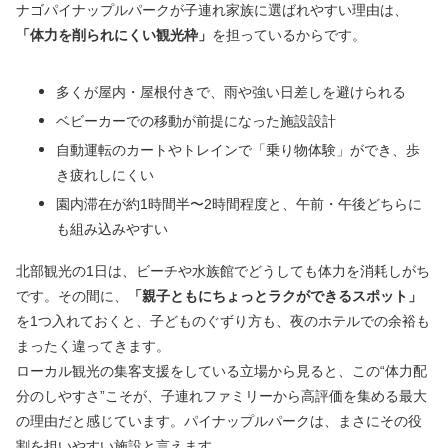
ナゴパイナップルパークが子連れ家族に選ばれやすい理由は、
「体力を削られにくい観光枠」
を担っているからです。
多くが屋内・屋根付きで、雨や強い日差しを避けられる
ベビーカーでの移動が前提になった施設設計
自動運転のカートやトレインで「乗り物体験」ができ、歩
き疲れしにくい
園内滞在が約1時間半〜2時間程度と、午前・午後どちらに
も組み込みやすい
北部観光の1日は、ビーチや水族館でどうしても体力を消耗しがち
です。その間に、
「親子ともにちょっとラクができるスポット」
を1つ入れておくと、子どものぐずり方も、夜のホテルでの余裕も
まったく違ってきます。
ローカル観光の集客支援をしている立場から見ると、この“体力配
分のしやすさ”こそが、子連れファミリーから高評価を集める最大
の理由だと感じています。パイナップルパークは、まさにその役
割を担いやすい施設と言えます。