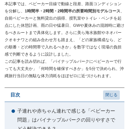
本記事では、ベビーカー目線で動線と段差、路面コンディション
を分解し、
1時間半・2時間・2時間半の所要時間別モデルコース
、
自前ベビーカーと無料貸出の損得、授乳室やトイレ・ベンチを起
点にした休憩計画、雨の日や猛暑日、GWや夏休みの混雑時に避け
るべきルートまで具体化します。さらに美ら海水族館やネオパー
クオキナワとの組み合わせ方も踏まえ、「どの家族構成なら、ど
の順番・どの時間帯で入れるべきか」を数字ではなく現場の負担
感で判断できるように設計しました。
この記事を読み切れば、「パイナップルパークにベビーカーで行
っても大丈夫か」「何時間を確保すべきか」を5分で決められ、沖
縄旅行当日の無駄な体力消耗をほぼゼロに近づけられます。
目次
子連れや赤ちゃん連れで感じる「ベビーカー
問題」はパイナップルパークの回りやすさで
どう解決できる？