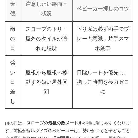
天
注意したい路面・
ベビーカー押しのコツ
候
状況
雨
スロープの下り・
下り坂は必ず両手でブ
の
屋外のタイルが濡
レーキ意識、片手スマ
日
れた場所
ホ厳禁
強
い
屋根から屋根へ移
日陰ルートを優先し、
日
動する短い屋外区
抱っこ時間を極力ゼロ
差
間
に
し
雨の日は、
スロープの最後の数メートル
が特に滑りやすくなりま
す。前輪が軽いタイプのベビーカーは、勢いがつくと子どもごと