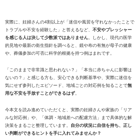
実際に、妊婦さんの4割以上が「迷信や風習を守れなかったことで
トラブルや不安を経験した」と答えるなど、
不安やプレッシャー
を感じる人は決して少数派ではありません
。しかし、現代の医学
的見地や最新の衛生指針を調べると、鏡や布の有無が母子の健康
や、葬儀参加の可否に科学的根拠を持つ例はまれです。
「このままで非常識と思われない？」「本当に赤ちゃんに影響は
ないの？」と感じる方も、安心できる判断基準や、実際に迷信を
気にせず参列したエピソード、地域ごとの対応例を知ることで
無
用な不安を手放すことができるはず
。
今本文を読み進めていただくと、実際の妊婦さんや家族の「リア
ルな対応例」や、「体調・地域差への配慮方法」まで具体的な解
決策をまるごと整理しています。
自分の状況に自信を持ち、正し
い判断ができるヒントを手に入れてみませんか？