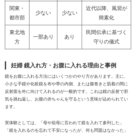
関東・
近代以降、風習が
少ない
少ない
都市部
簡素化
東北地
民間伝承に基づく
一部あり
あり
方
守りの儀式
妊婦 鏡入れ方・お腹に入れる理由と事例
鏡をお腹に入れる方法にはいくつかのやり方があります。主に、
小さな手鏡や化粧鏡を布や帯の内側、または腹巻きと肌着の間に
反射面を外に向けて入れるのが一般的です。これは鏡の反射で邪
気を跳ね返し、お腹の赤ちゃんを守るという意味が込められてい
ます。
実体験としては、「母や祖母に言われて鏡を入れて参列した」
「鏡を入れるのを忘れて不安になったが、何も問題はなかった」