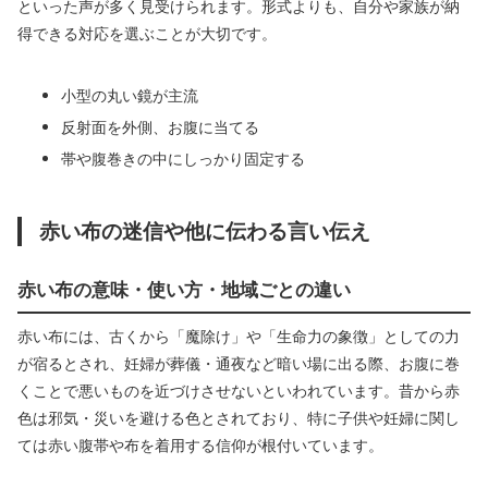
といった声が多く見受けられます。形式よりも、自分や家族が納
得できる対応を選ぶことが大切です。
小型の丸い鏡が主流
反射面を外側、お腹に当てる
帯や腹巻きの中にしっかり固定する
赤い布の迷信や他に伝わる言い伝え
赤い布の意味・使い方・地域ごとの違い
赤い布には、古くから「魔除け」や「生命力の象徴」としての力
が宿るとされ、妊婦が葬儀・通夜など暗い場に出る際、お腹に巻
くことで悪いものを近づけさせないといわれています。昔から赤
色は邪気・災いを避ける色とされており、特に子供や妊婦に関し
ては赤い腹帯や布を着用する信仰が根付いています。