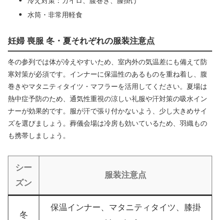
冷え対策：カイロ、腹巻き、膝掛け
水筒・非常用軽食
妊婦 喪服 冬・夏それぞれの服装注意点
冬の参列では体が冷えやすいため、室内外の気温差にも備えて防
寒対策が必須です。インナーに保温性のあるものを重ね着し、腹
巻きやマタニティタイツ・マフラーを活用してください。夏場は
熱中症予防のため、通気性重視の涼しい礼服や汗対策の吸水イン
ナーが効果的です。服が汗で張り付かないよう、少し大きめサイ
ズを選びましょう。葬儀会場は冷房も効いているため、羽織もの
も携帯しましょう。
シー
服装注意点
ズン
保温インナー、マタニティタイツ、膝掛
冬