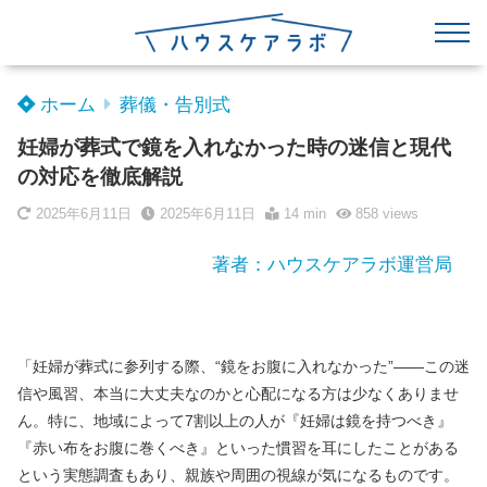
ホーム
葬儀・告別式
妊婦が葬式で鏡を入れなかった時の迷信と現代
の対応を徹底解説
2025年6月11日
2025年6月11日
14 min
858
views
著者：ハウスケアラボ運営局
「妊婦が葬式に参列する際、“鏡をお腹に入れなかった”――この迷
信や風習、本当に大丈夫なのかと心配になる方は少なくありませ
ん。特に、地域によって7割以上の人が『妊婦は鏡を持つべき』
『赤い布をお腹に巻くべき』といった慣習を耳にしたことがある
という実態調査もあり、親族や周囲の視線が気になるものです。