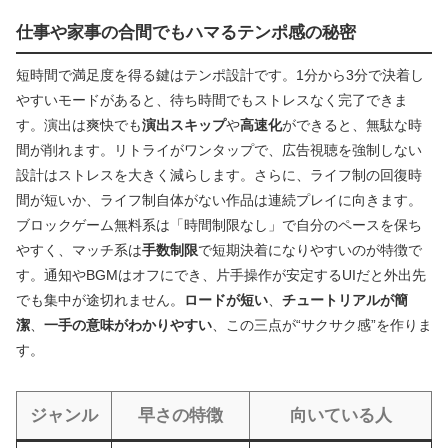
仕事や家事の合間でもハマるテンポ感の秘密
短時間で満足度を得る鍵はテンポ設計です。1分から3分で決着し
やすいモードがあると、待ち時間でもストレスなく完了できま
す。演出は爽快でも
演出スキップ
や
高速化
ができると、無駄な時
間が削れます。リトライがワンタップで、広告視聴を強制しない
設計はストレスを大きく減らします。さらに、ライフ制の回復時
間が短いか、ライフ制自体がない作品は連続プレイに向きます。
ブロックゲーム無料系は「時間制限なし」で自分のペースを保ち
やすく、マッチ系は
手数制限
で短期決着になりやすいのが特徴で
す。通知やBGMはオフにでき、片手操作が安定するUIだと外出先
でも集中が途切れません。
ロードが短い
、
チュートリアルが簡
潔
、
一手の意味がわかりやすい
、この三点が“サクサク感”を作りま
す。
ジャンル
早さの特徴
向いている人