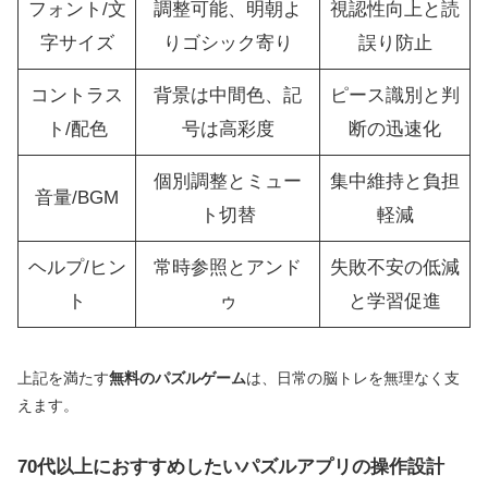
フォント/文
調整可能、明朝よ
視認性向上と読
字サイズ
りゴシック寄り
誤り防止
コントラス
背景は中間色、記
ピース識別と判
ト/配色
号は高彩度
断の迅速化
個別調整とミュー
集中維持と負担
音量/BGM
ト切替
軽減
ヘルプ/ヒン
常時参照とアンド
失敗不安の低減
ト
ゥ
と学習促進
上記を満たす
無料のパズルゲーム
は、日常の脳トレを無理なく支
えます。
70代以上におすすめしたいパズルアプリの操作設計