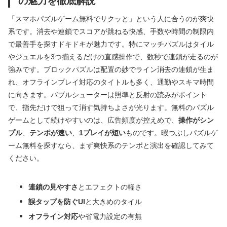
の魅力を徹底解説
「スマホパズルゲーム無料でサクッと」という人に合うのが爽快
系です。消去や連鎖でスコアが跳ねる快感、手数や時間の制限内
で最善手を探すドキドキが魅力です。特にマッチパズルはタイル
やジュエルを3つ揃えるだけの直感操作で、数秒で連鎖が走るのが
強みです。ブロックパズルは配置の妙でライン消去の連鎖が生ま
れ、オフラインプレイ対応のタイトルも多く、通勤やスキマ時間
に向きます。バブルシューターは照準と反射の読みがポイント
で、指先だけで狙って消す気持ちよさが光ります。無料のパズル
ゲームとして続けやすいのは、広告頻度が控えめで、
操作がシン
プル
、
テンポが速い
、
1プレイが短い
ものです。暇つぶしパズルゲ
ーム無料を探すなら、まず爽快系のテンポと演出を確認してみて
ください。
連鎖の見やすさ
とエフェクトの軽さ
誤タップを防ぐUI
と大きめのタイル
オフライン対応
や省電力設定の有無