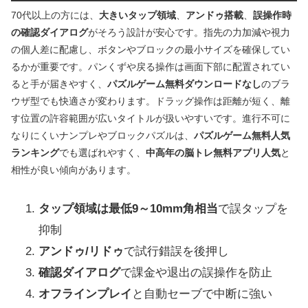
70代以上の方には、
大きいタップ領域
、
アンドゥ搭載
、
誤操作時
の確認ダイアログ
がそろう設計が安心です。指先の力加減や視力
の個人差に配慮し、ボタンやブロックの最小サイズを確保してい
るかが重要です。パンくずや戻る操作は画面下部に配置されてい
ると手が届きやすく、
パズルゲーム無料ダウンロードなし
のブラ
ウザ型でも快適さが変わります。ドラッグ操作は距離が短く、離
す位置の許容範囲が広いタイトルが扱いやすいです。進行不可に
なりにくいナンプレやブロックパズルは、
パズルゲーム無料人気
ランキング
でも選ばれやすく、
中高年の脳トレ無料アプリ人気
と
相性が良い傾向があります。
タップ領域は最低9～10mm角相当
で誤タップを
抑制
アンドゥ/リドゥ
で試行錯誤を後押し
確認ダイアログ
で課金や退出の誤操作を防止
オフラインプレイ
と自動セーブで中断に強い