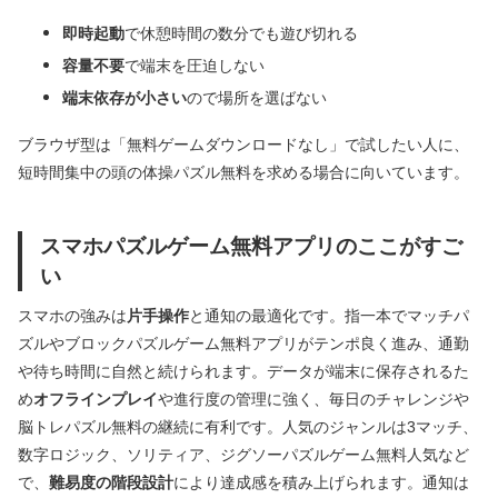
即時起動
で休憩時間の数分でも遊び切れる
容量不要
で端末を圧迫しない
端末依存が小さい
ので場所を選ばない
ブラウザ型は「無料ゲームダウンロードなし」で試したい人に、
短時間集中の頭の体操パズル無料を求める場合に向いています。
スマホパズルゲーム無料アプリのここがすご
い
スマホの強みは
片手操作
と通知の最適化です。指一本でマッチパ
ズルやブロックパズルゲーム無料アプリがテンポ良く進み、通勤
や待ち時間に自然と続けられます。データが端末に保存されるた
め
オフラインプレイ
や進行度の管理に強く、毎日のチャレンジや
脳トレパズル無料の継続に有利です。人気のジャンルは3マッチ、
数字ロジック、ソリティア、ジグソーパズルゲーム無料人気など
で、
難易度の階段設計
により達成感を積み上げられます。通知は