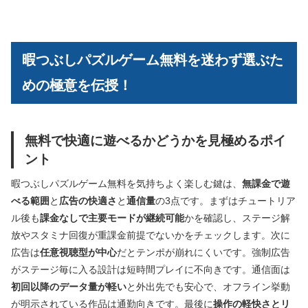
暇つぶしパズルゲーム無料を迷わず選ぶた
めの極意を伝授！
無料で快適に遊べるかどうかを見極めるポイ
ント
暇つぶしパズルゲーム無料を気持ちよく楽しむ鍵は、
無課金で遊
べる範囲
と
広告の快適さ
と
通信量
の3点です。まずはチュートリア
ル後も
課金なしで主要モードが継続可能
かを確認し、ステージ解
放やスタミナ回復が重課金前提でないかをチェックします。次に
広告は
任意視聴型が中心
だとテンポが崩れにくいです。強制広告
がステージ毎に入る設計は短時間プレイに不向きです。通信面は
初回以降のデータ量が軽い
と外出先でも安心で、オフライン挙動
が明示されている作品は通勤向きです。最後に
操作の軽快さとリ