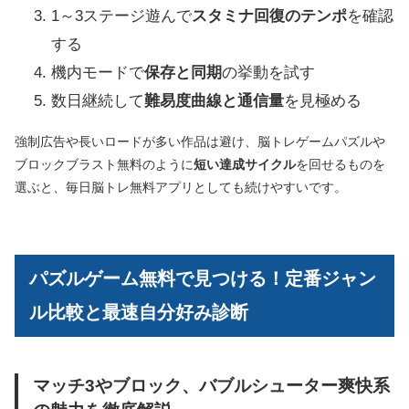
1～3ステージ遊んで
スタミナ回復のテンポ
を確認
する
機内モードで
保存と同期
の挙動を試す
数日継続して
難易度曲線と通信量
を見極める
強制広告や長いロードが多い作品は避け、脳トレゲームパズルや
ブロックブラスト無料のように
短い達成サイクル
を回せるものを
選ぶと、毎日脳トレ無料アプリとしても続けやすいです。
パズルゲーム無料で見つける！定番ジャン
ル比較と最速自分好み診断
マッチ3やブロック、バブルシューター爽快系