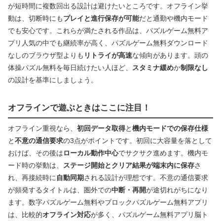
が短時間に複数回出る設計は避けたいところです。オフライン挙
動は、切断時にも
プレイと進行保存が可能
だと通勤や機内モード
でも安心です。これらが満たされる作品は、パズルゲーム無料ア
プリ人気の中でも継続率が高く、パズルゲーム無料ダウンロード
なしのブラウザ型よりも
リトライが高速
な傾向があります。頭の
体操パズル無料を毎日続けたい人ほど、
スタミナ緩め
か
制限なし
の設計を基準にしましょう。
オフラインで遊ぶときはここに注目！
オフライン重視なら、
初回データ取得
と
機内モードでの保存仕様
と
不意の通信要求
の3点がポイントです。初回に大容量を落として
おけば、その後は
ローカル動作中心
でサクサク進めます。機内モ
ード時の挙動は、
ステージ開始とクリア結果が端末内に保存
さ
れ、再接続時に
自動同期
される設計が理想です。不意の通信要求
が頻発するタイトルは、圏外での
中断・再開
が途切れがちになり
ます。数字パズルゲーム無料やブロックパズルゲーム無料アプリ
は、比較的
オフライン対応
が多く、パズルゲーム無料アプリ脳ト