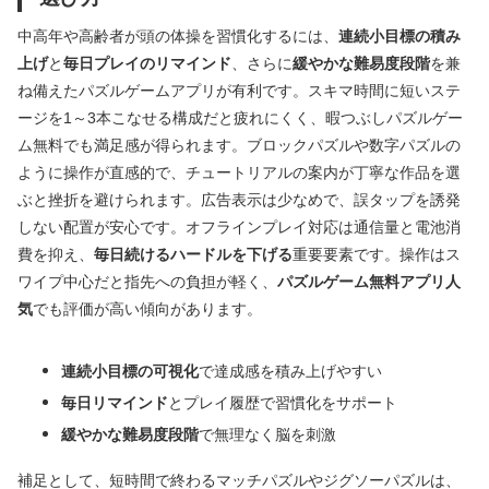
中高年や高齢者が頭の体操を習慣化するには、
連続小目標の積み
上げ
と
毎日プレイのリマインド
、さらに
緩やかな難易度段階
を兼
ね備えたパズルゲームアプリが有利です。スキマ時間に短いステ
ージを1～3本こなせる構成だと疲れにくく、暇つぶしパズルゲー
ム無料でも満足感が得られます。ブロックパズルや数字パズルの
ように操作が直感的で、チュートリアルの案内が丁寧な作品を選
ぶと挫折を避けられます。広告表示は少なめで、誤タップを誘発
しない配置が安心です。オフラインプレイ対応は通信量と電池消
費を抑え、
毎日続けるハードルを下げる
重要要素です。操作はス
ワイプ中心だと指先への負担が軽く、
パズルゲーム無料アプリ人
気
でも評価が高い傾向があります。
連続小目標の可視化
で達成感を積み上げやすい
毎日リマインド
とプレイ履歴で習慣化をサポート
緩やかな難易度段階
で無理なく脳を刺激
補足として、短時間で終わるマッチパズルやジグソーパズルは、