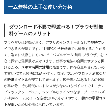
ーム無料の上手な使い分け術
ダウンロード不要で即遊べる！ブラウザ型無
料ゲームのメリット
ブラウザ型は起動が速く、アプリのインストールなしで
即時プレ
イ
できるのが魅力です。社用PCや学校端末でも動作することが多
く、端末に依存しにくいので「パズルゲーム-無料-ブラウザ」を中
心に探すと選択肢が広がります。仕事や勉強の合間にサクッと開
けるため、
スキマ時間の活用
に最適です。保存容量を使わないの
で古いPCでも軽快に動きやすく、数字パズルやブロック消滅など
の
軽量タイトル
が安定して遊べます。広告表示はあるものの起動
が早い分、待ち時間のストレスが少ないのもポイントです。ナン
プレやジグソーパズル、シンプルなラインつなぎ、ブロックパズ
ル-無料ゲームのような定番はUIが分かりやすく、
操作の学習コス
トが低い
ため初心者にも向いています。