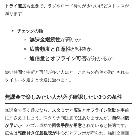
トライ速度
も重要で、ラグやロード待ちが少ないほどストレスが
減ります。
チェックの軸
無課金継続性
が高いか
広告頻度と任意性
が明確か
通信量とオフライン可否
が分かるか
短い時間で中断と再開が多い人ほど、これらの条件が満たされる
タイトルを選ぶと快適に遊べます。
無課金で楽しみたい人が必ず確認したい3つの条件
無課金で長く遊ぶなら、
スタミナ
と
広告
と
オフライン挙動
を事前
に押さえましょう。スタミナ制は悪ではありませんが、
自然回復
が早い
か、パズル成功で
回復手段が用意
されていると快適です。
広告は
報酬付き任意視聴が中心
だとテンポが守られ、強制全画面