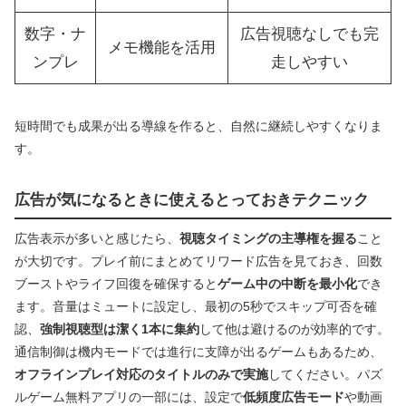
数字・ナ
広告視聴なしでも完
メモ機能を活用
ンプレ
走しやすい
短時間でも成果が出る導線を作ると、自然に継続しやすくなりま
す。
広告が気になるときに使えるとっておきテクニック
広告表示が多いと感じたら、
視聴タイミングの主導権を握る
こと
が大切です。プレイ前にまとめてリワード広告を見ておき、回数
ブーストやライフ回復を確保すると
ゲーム中の中断を最小化
でき
ます。音量はミュートに設定し、最初の5秒でスキップ可否を確
認、
強制視聴型は潔く1本に集約
して他は避けるのが効率的です。
通信制御は機内モードでは進行に支障が出るゲームもあるため、
オフラインプレイ対応のタイトルのみで実施
してください。パズ
ルゲーム無料アプリの一部には、設定で
低頻度広告モード
や動画