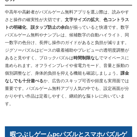
中高年や高齢者がパズルゲーム無料アプリを選ぶ際は、読みやす
さと操作の確実性が大切です。
文字サイズの拡大
、
色コントラス
トの明確化
、
誤タップ防止の余白
が揃っていると快適です。数字
パズルゲーム無料やナンプレは、候補数字の自動ハイライト、同
一数字の色分け、長押し操作のガイドがあると負担が減ります。
ジグソーパズルはピースの吸着補助やプレビューの透明度調整が
あると見やすく、ブロックパズルは
時間制限なし
でマイペースに
進められます。オフラインプレイや省電力モード、音量と振動の
個別調整など、身体的負担を抑える機能も確認しましょう。
課金
なしでも十分遊べる
か、広告のスキップ可否や頻度も実用面では
重要です。パズルゲーム無料アプリ人気の中でも、設定画面が分
かりやすい作品は定着しやすく、継続的な脳トレに向いていま
す。
暇つぶしゲームpcパズルとスマホパズルゲ