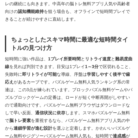
レの継続にも向きます。中高年の脳トレ無料アプリ人気や高齢者
向けの
認知機能維持
を狙う場合も、オフラインで短時間プレイで
きることが続けやすさに直結します。
ちょっとしたスキマ時間に最適な短時間タイ
トルの見つけ方
短時間に強い作品は、
1プレイ所要時間
と
リトライ速度
と
難易度曲
線
を見れば判別できます。目安は1プレイ
1～3分
で区切れること、
失敗時に
即リトライが可能
な導線、序盤は
学習しやすく後半で歯
応え
があるカーブです。パズルゲーム無料人気ランキング系の常
連は、この3点が練られています。ブロックパズル無料ゲームやパ
ズルブロックゲームの定番は、ロードが短く中断再開がしやすい
ので通勤向けです。パズルゲーム無料ブラウザはダウンロードな
しで早い反面、
通信状況に依存
します。スマホパズルゲーム無料
で
脳トレ要素
を重視するなら、パズルゲーム無料アプリ人気の中
から
連鎖学習が進む設計
を選ぶと定着します。かわいいパズルゲ
ーム無料やジグソーパズルゲーム無料人気も、短時間で
達成感
が