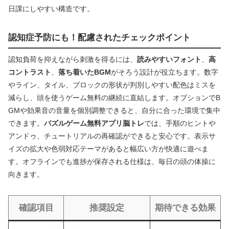
日課にしやすい構造です。
認知症予防にも！配慮されたチェックポイント
認知負荷を抑えながら刺激を得るには、
読みやすいフォント
、
高
コントラスト
、
落ち着いたBGM
がそろう設計が役立ちます。数字
やライン、タイル、ブロックの形状が判別しやすい配色はミスを
減らし、頭を使うゲーム無料の継続に直結します。オプションでB
GMや効果音の音量を個別調整できると、自分に合った環境で集中
できます。
パズルゲーム無料アプリ脳トレ
では、手順のヒントや
アンドゥ、チュートリアルの再確認ができると安心です。表示サ
イズの拡大や色弱対応テーマがあると幅広い方が快適に遊べま
す。オフラインでも進捗が保存される仕様は、毎日の頭の体操に
向きます。
確認項目
推奨設定
期待できる効果