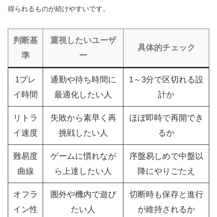
得られるものが続けやすいです。
判断基
重視したいユーザ
具体的チェック
準
ー
1プレ
通勤や待ち時間に
1～3分で区切れる設
イ時間
最適化したい人
計か
リトラ
失敗から素早く再
ほぼ即時で再開でき
イ速度
挑戦したい人
るか
難易度
ゲームに慣れなが
序盤易しめで中盤以
曲線
ら上達したい人
降にやりごたえ
オフラ
圏外や機内で遊び
切断時も保存と進行
イン性
たい人
が維持されるか