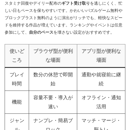
スタミナ回復やデイリー配布の
ギフト受け取り
を逃しにくく、忙
しい日もペースを保ちやすいです。かわいいパズルゲーム無料や
ブロックブラスト無料のように演出がリッチでも、軽快なスピー
ドを維持する作品が増えています。ランキングやイベントは任意
参加にして、
自分のペース
を壊さない設定がおすすめです。
使いど
ブラウザ型が便利
アプリ型が便利な
ころ
な場面
場面
プレイ
数分の休憩で即開
通勤や就寝前に継
時間
始
続
容量不要・導入が
オフライン・通知
機能
速い
活用
ジャン
ナンプレ・簡易ブ
マッチ・マージ・
ル
ロック
脳トレ