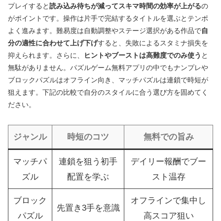
プレイすると
読み込み待ちが減ってスキマ時間の効率が上がる
の
がポイントです。操作は片手で完結するタイトルを選ぶとテンポ
よく進みます。難易度は自動調整やステージ選択がある作品で
自
分の適性に合わせて上げ下げ
すると、失敗によるスタミナ損失を
抑えられます。さらに、
ヒントやブーストは高難度でのみ使う
と
無駄がありません。パズルゲーム無料アプリの中でもナンプレや
ブロックパズルはオフライン向き、マッチパズルは連鎖で時短が
狙えます。下記の比較で自分のスタイルに合う選び方を固めてく
ださい。
ジャンル
時短のコツ
無料での旨み
マッチパ
連鎖を狙う初手
デイリー報酬でブー
ズル
配置を学ぶ
スト温存
ブロック
オフラインで集中し
先置き3手を意識
パズル
高スコア狙い