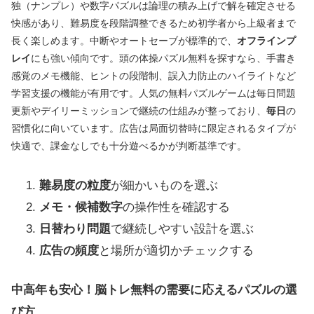
独（ナンプレ）や数字パズルは論理の積み上げで解を確定させる
快感があり、難易度を段階調整できるため初学者から上級者まで
長く楽しめます。中断やオートセーブが標準的で、
オフラインプ
レイ
にも強い傾向です。頭の体操パズル無料を探すなら、手書き
感覚のメモ機能、ヒントの段階制、誤入力防止のハイライトなど
学習支援の機能が有用です。人気の無料パズルゲームは毎日問題
更新やデイリーミッションで継続の仕組みが整っており、
毎日
の
習慣化に向いています。広告は局面切替時に限定されるタイプが
快適で、課金なしでも十分遊べるかが判断基準です。
難易度の粒度
が細かいものを選ぶ
メモ・候補数字
の操作性を確認する
日替わり問題
で継続しやすい設計を選ぶ
広告の頻度
と場所が適切かチェックする
中高年も安心！脳トレ無料の需要に応えるパズルの選
び方