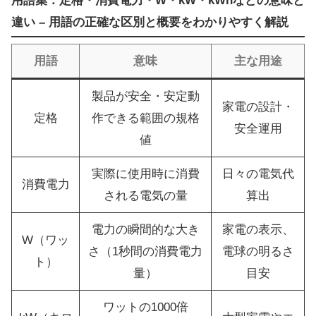
用語集：定格・消費電力・W・kW・kWhなどの意味と
違い – 用語の正確な区別と概要をわかりやすく解説
用語
意味
主な用途
製品が安全・安定動
家電の設計・
定格
作できる範囲の規格
安全運用
値
実際に使用時に消費
日々の電気代
消費電力
される電気の量
算出
電力の瞬間的な大き
家電の表示、
W（ワッ
さ（1秒間の消費電力
電球の明るさ
ト）
量）
目安
ワットの1000倍