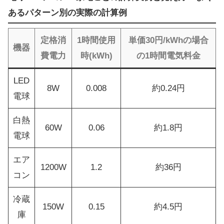
あるパターン別の実際の計算例
定格消
1時間使用
単価30円/kWhの場合
機器
費電力
時(kWh)
の1時間電気料金
LED
8W
0.008
約0.24円
電球
白熱
60W
0.06
約1.8円
電球
エア
1200W
1.2
約36円
コン
冷蔵
150W
0.15
約4.5円
庫