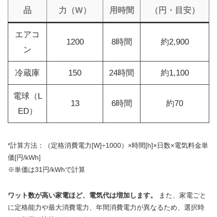
品
力（W）
用時間
（円・目安）
エアコ
1200
8時間
約2,900
ン
冷蔵庫
150
24時間
約1,100
電球（L
13
6時間
約70
ED）
*計算方法：（定格消費電力[W]÷1000）×時間[h]×日数×電気料金単
価[円/kWh]
※単価は31円/kWhで計算
ワット数が高い家電ほど、電気代は増加します。
また、家電ごと
に定格能力や最大消費電力、年間消費電力が異なるため、選択時