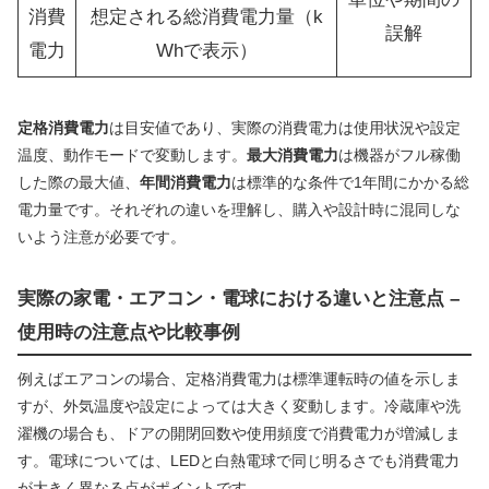
消費
想定される総消費電力量（k
誤解
電力
Whで表示）
定格消費電力
は目安値であり、実際の消費電力は使用状況や設定
温度、動作モードで変動します。
最大消費電力
は機器がフル稼働
した際の最大値、
年間消費電力
は標準的な条件で1年間にかかる総
電力量です。それぞれの違いを理解し、購入や設計時に混同しな
いよう注意が必要です。
実際の家電・エアコン・電球における違いと注意点 –
使用時の注意点や比較事例
例えばエアコンの場合、定格消費電力は標準運転時の値を示しま
すが、外気温度や設定によっては大きく変動します。冷蔵庫や洗
濯機の場合も、ドアの開閉回数や使用頻度で消費電力が増減しま
す。電球については、LEDと白熱電球で同じ明るさでも消費電力
が大きく異なる点がポイントです。