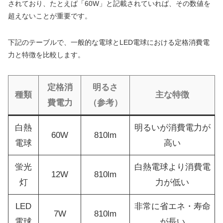
されており、たとえば「60W」と記載されていれば、その数値を
超えないことが重要です。
下記のテーブルで、一般的な電球とLED電球における定格消費電
力と特徴を比較します。
定格消
明るさ
種類
主な特徴
費電力
（参考）
白熱
明るいが消費電力が
60W
810lm
電球
高い
蛍光
白熱電球より消費電
12W
810lm
灯
力が低い
LED
非常に省エネ・寿命
7W
810lm
電球
が長い