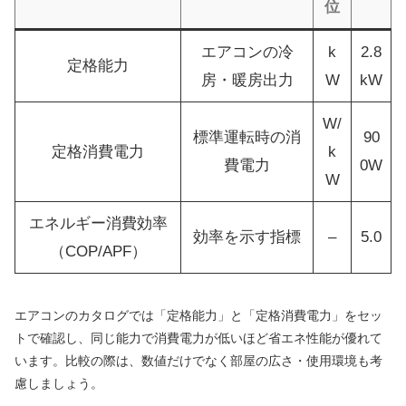
位
エアコンの冷
k
2.8
定格能力
房・暖房出力
W
kW
W/
標準運転時の消
90
定格消費電力
k
費電力
0W
W
エネルギー消費効率
効率を示す指標
–
5.0
（COP/APF）
エアコンのカタログでは「定格能力」と「定格消費電力」をセッ
トで確認し、同じ能力で消費電力が低いほど省エネ性能が優れて
います。比較の際は、数値だけでなく部屋の広さ・使用環境も考
慮しましょう。