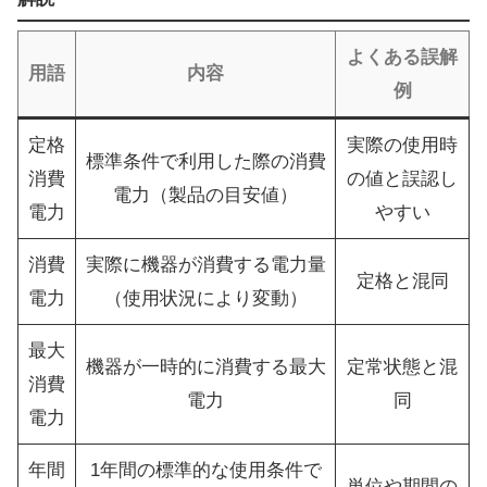
よくある誤解
用語
内容
例
定格
実際の使用時
標準条件で利用した際の消費
消費
の値と誤認し
電力（製品の目安値）
電力
やすい
消費
実際に機器が消費する電力量
定格と混同
電力
（使用状況により変動）
最大
機器が一時的に消費する最大
定常状態と混
消費
電力
同
電力
年間
1年間の標準的な使用条件で
単位や期間の