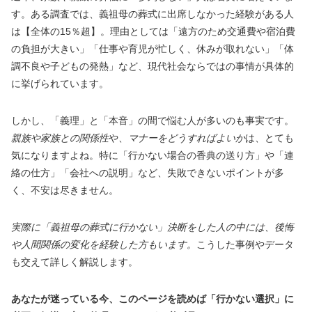
す。ある調査では、義祖母の葬式に出席しなかった経験がある人
は【全体の15％超】。理由としては「遠方のため交通費や宿泊費
の負担が大きい」「仕事や育児が忙しく、休みが取れない」「体
調不良や子どもの発熱」など、現代社会ならではの事情が具体的
に挙げられています。
しかし、「義理」と「本音」の間で悩む人が多いのも事実です。
親族や家族との関係性
や、
マナーをどうすればよいか
は、とても
気になりますよね。特に「行かない場合の香典の送り方」や「連
絡の仕方」「会社への説明」など、失敗できないポイントが多
く、不安は尽きません。
実際に「義祖母の葬式に行かない」決断をした人の中には、後悔
や人間関係の変化を経験した方もいます。
こうした事例やデータ
も交えて詳しく解説します。
あなたが迷っている今、このページを読めば「行かない選択」に