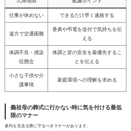
欠席理由
配慮ポイント
仕事が休めない
できるだけ早く連絡する
香典や弔電を送付で気持ちを伝
遠方で交通困難
える
体調不良・感染
体調と皆の安全を最優先するこ
症懸念
とを伝える
小さな子供や介
家庭環境への理解を求める
護事情
義祖母の葬式に行かない時に気を付ける最低
限のマナー
参列を見送る際に守るべきマナーがあります。