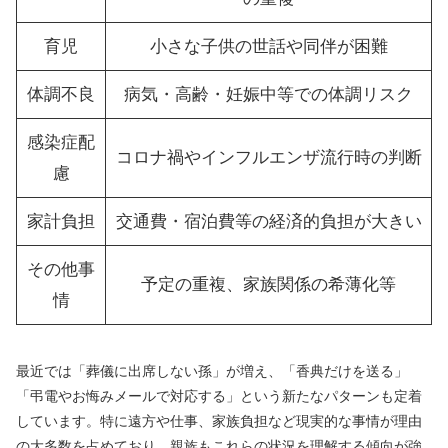
育児
小さな子供の世話や同伴が困難
体調不良
病気・高齢・妊娠中等での体調リスク
感染症配
コロナ禍やインフルエンザ流行時の判断
慮
家計負担
交通費・宿泊費等の経済的負担が大きい
その他事
予定の重複、家族関係の希薄化等
情
最近では「葬儀に出席しない孫」が増え、「香典だけを送る」
「弔電やお悔みメールで対応する」という新たなパターンも定着
しています。特に遠方や仕事、家族負担など現実的な事情が理由
の大多数を占めており、親族もこれらの状況を理解する傾向が強