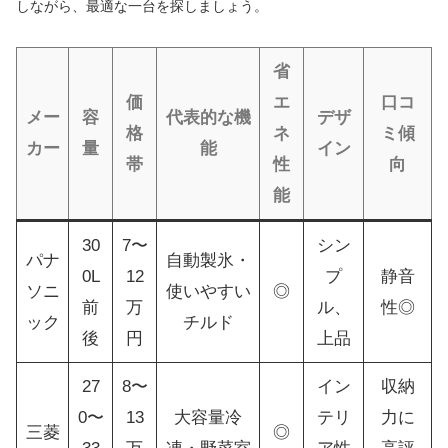
しながら、最適な一台を探しましょう。
省
価
エ
口コ
メー
容
代表的な機
デザ
格
ネ
ミ傾
カー
量
能
イン
帯
性
向
能
30
7〜
シン
パナ
自動製氷・
0L
12
プ
静音
ソニ
使いやすい
◎
前
万
ル、
性◎
ック
チルド
後
円
上品
27
8〜
イン
収納
0〜
13
大容量冷
テリ
力に
三菱
◎