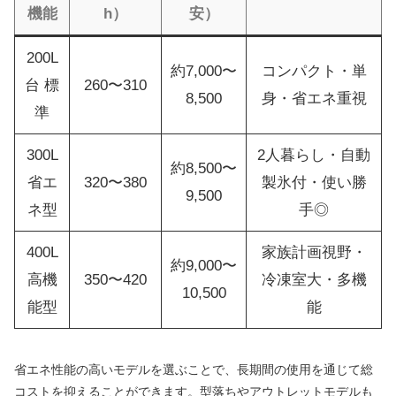
機能
h）
安）
200L
約7,000〜
コンパクト・単
台 標
260〜310
8,500
身・省エネ重視
準
300L
2人暮らし・自動
約8,500〜
省エ
320〜380
製氷付・使い勝
9,500
ネ型
手◎
400L
家族計画視野・
約9,000〜
高機
350〜420
冷凍室大・多機
10,500
能型
能
省エネ性能の高いモデルを選ぶことで、長期間の使用を通じて総
コストを抑えることができます。型落ちやアウトレットモデルも