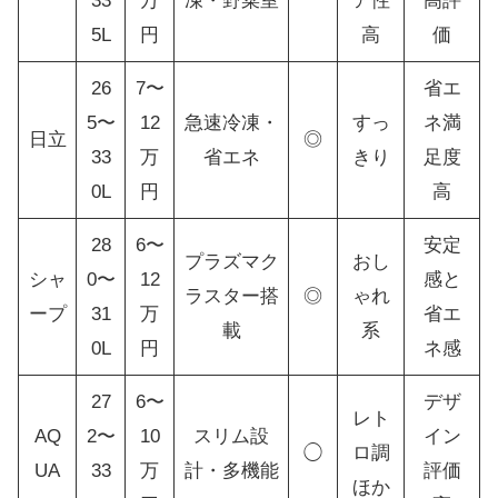
33
万
凍・野菜室
ア性
高評
5L
円
高
価
26
7〜
省エ
5〜
12
急速冷凍・
すっ
ネ満
日立
◎
33
万
省エネ
きり
足度
0L
円
高
28
6〜
安定
プラズマク
おし
シャ
0〜
12
感と
ラスター搭
◎
ゃれ
ープ
31
万
省エ
載
系
0L
円
ネ感
27
6〜
デザ
レト
AQ
2〜
10
スリム設
イン
◯
ロ調
UA
33
万
計・多機能
評価
ほか