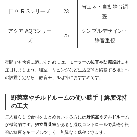
省エネ・自動静音調
日立 R-Sシリーズ
23
整
アクア AQRシリー
シンプルデザイン・
25
ズ
静音重視
夜間でも快適に過ごすためには、
モーターの位置や防振設計
にも
注目しましょう。寝室・リビングなど生活空間と隣接する場所へ
の設置予定なら、静音モデルは特におすすめです。
野菜室やチルドルームの使い勝手｜鮮度保持
の工夫
二人暮らしで食材をまとめ買いする方には
野菜室やチルドルーム
が機能的です。
独立野菜室
があると湿度コントロールで葉物や根
菜の鮮度をキープしやすく、無駄なく保存できます。