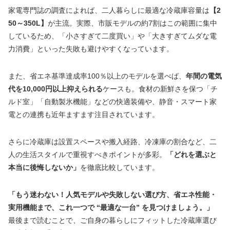
家電専門誌の調査によれば、二人暮らしに最適な冷蔵庫容量は
【2
50～350L】
が主流。実際、市販モデルの約7割はこの範囲に集中
しているため、「小さすぎて二度買い」や「大きすぎてムダな電
力消費」といった失敗も避けやすくなっています。
また、省エネ基準達成率100％以上のモデルを選べば、
年間の電気
代を10,000円以上抑えられる
ケースも。食材の新鮮さを保つ「チ
ルド室」「自動製氷機能」などの快適装備や、静音・スマート家
電との連携も近年ますます注目されています。
さらに冷蔵庫は設置スペースや搬入経路、冷凍庫の割合など、二
人の生活スタイルで重視すべきポイントが多彩。
「どれを選ぶと
本当に後悔しないか」
を徹底比較しています。
「もう迷わない！人気モデルや失敗しない選び方、省エネ性能・
実用機能まで、これ一つで “最適な一台” を見つけましょう。」
最後まで読むことで、ご自身の暮らしにフィットした冷蔵庫選び