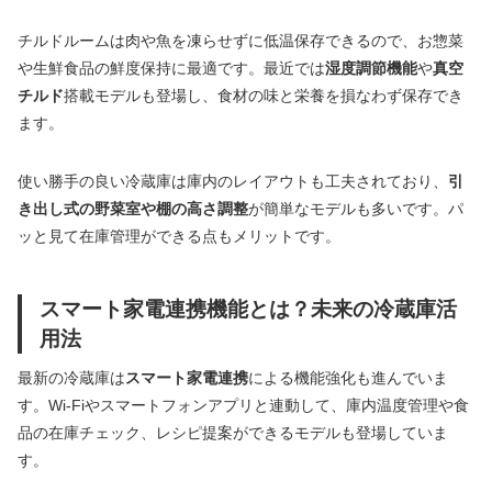
チルドルームは肉や魚を凍らせずに低温保存できるので、お惣菜
や生鮮食品の鮮度保持に最適です。最近では
湿度調節機能
や
真空
チルド
搭載モデルも登場し、食材の味と栄養を損なわず保存でき
ます。
使い勝手の良い冷蔵庫は庫内のレイアウトも工夫されており、
引
き出し式の野菜室や棚の高さ調整
が簡単なモデルも多いです。パ
ッと見て在庫管理ができる点もメリットです。
スマート家電連携機能とは？未来の冷蔵庫活
用法
最新の冷蔵庫は
スマート家電連携
による機能強化も進んでいま
す。Wi-Fiやスマートフォンアプリと連動して、庫内温度管理や食
品の在庫チェック、レシピ提案ができるモデルも登場していま
す。