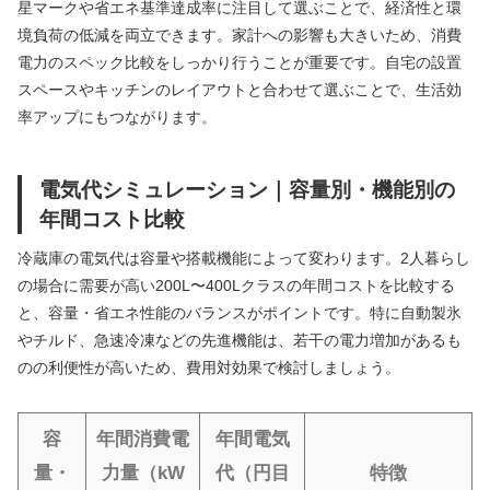
星マークや省エネ基準達成率に注目して選ぶことで、経済性と環
境負荷の低減を両立できます。家計への影響も大きいため、消費
電力のスペック比較をしっかり行うことが重要です。自宅の設置
スペースやキッチンのレイアウトと合わせて選ぶことで、生活効
率アップにもつながります。
電気代シミュレーション｜容量別・機能別の
年間コスト比較
冷蔵庫の電気代は容量や搭載機能によって変わります。2人暮らし
の場合に需要が高い200L〜400Lクラスの年間コストを比較する
と、容量・省エネ性能のバランスがポイントです。特に自動製氷
やチルド、急速冷凍などの先進機能は、若干の電力増加があるも
のの利便性が高いため、費用対効果で検討しましょう。
容
年間消費電
年間電気
量・
力量（kW
代（円目
特徴