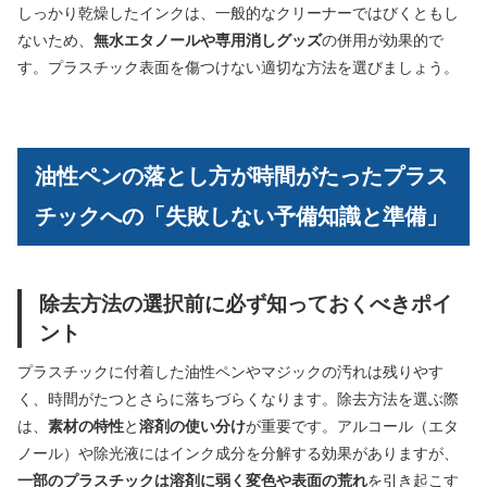
しっかり乾燥したインクは、一般的なクリーナーではびくともし
ないため、
無水エタノールや専用消しグッズ
の併用が効果的で
す。プラスチック表面を傷つけない適切な方法を選びましょう。
油性ペンの落とし方が時間がたったプラス
チックへの「失敗しない予備知識と準備」
除去方法の選択前に必ず知っておくべきポイ
ント
プラスチックに付着した油性ペンやマジックの汚れは残りやす
く、時間がたつとさらに落ちづらくなります。除去方法を選ぶ際
は、
素材の特性
と
溶剤の使い分け
が重要です。アルコール（エタ
ノール）や除光液にはインク成分を分解する効果がありますが、
一部のプラスチックは溶剤に弱く変色や表面の荒れ
を引き起こす