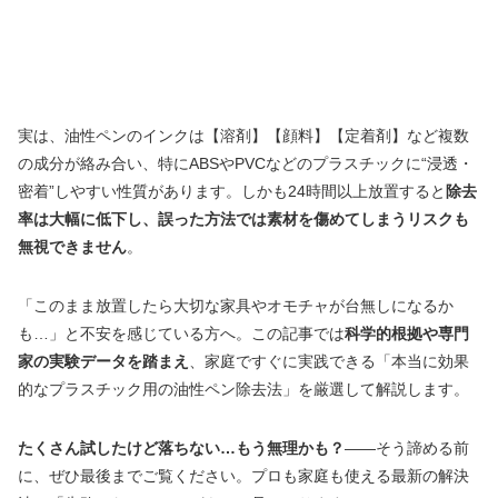
実は、油性ペンのインクは【溶剤】【顔料】【定着剤】など複数
の成分が絡み合い、特にABSやPVCなどのプラスチックに“浸透・
密着”しやすい性質があります。しかも24時間以上放置すると
除去
率は大幅に低下し、誤った方法では素材を傷めてしまうリスクも
無視できません
。
「このまま放置したら大切な家具やオモチャが台無しになるか
も…」と不安を感じている方へ。この記事では
科学的根拠や専門
家の実験データを踏まえ
、家庭ですぐに実践できる「本当に効果
的なプラスチック用の油性ペン除去法」を厳選して解説します。
たくさん試したけど落ちない…もう無理かも？
――そう諦める前
に、ぜひ最後までご覧ください。プロも家庭も使える最新の解決