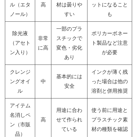
ル（エタ
高
材は曇りや
ットになること
ノール）
すい
も
一部のプラ
除光液
ポリカーボネー
非常
スチックで
（アセト
ト製品など注意
に高
変色・劣化
ン入り）
が必要
あり
クレンジ
インクが薄く残
基本的には
ングオイ
中
った場合は他の
安全
ル
溶剤と併用推奨
アイテム
用途に合わ
使う前に用途と
名消しペ
高
せて作られ
プラスチック素
ン（市販
ている
材の種類を確認
品）