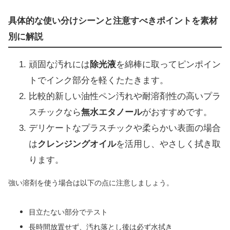
具体的な使い分けシーンと注意すべきポイントを素材
別に解説
頑固な汚れには
除光液
を綿棒に取ってピンポイン
トでインク部分を軽くたたきます。
比較的新しい油性ペン汚れや耐溶剤性の高いプラ
スチックなら
無水エタノール
がおすすめです。
デリケートなプラスチックや柔らかい表面の場合
は
クレンジングオイル
を活用し、やさしく拭き取
ります。
強い溶剤を使う場合は以下の点に注意しましょう。
目立たない部分でテスト
長時間放置せず、汚れ落とし後は必ず水拭き