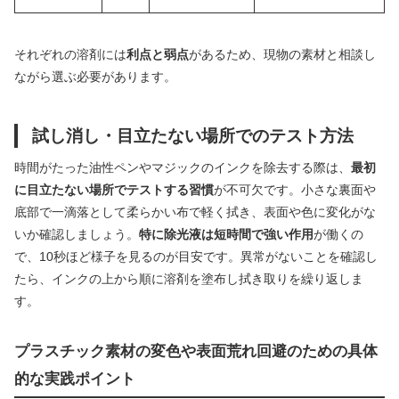
それぞれの溶剤には
利点と弱点
があるため、現物の素材と相談し
ながら選ぶ必要があります。
試し消し・目立たない場所でのテスト方法
時間がたった油性ペンやマジックのインクを除去する際は、
最初
に目立たない場所でテストする習慣
が不可欠です。小さな裏面や
底部で一滴落として柔らかい布で軽く拭き、表面や色に変化がな
いか確認しましょう。
特に除光液は短時間で強い作用
が働くの
で、10秒ほど様子を見るのが目安です。異常がないことを確認し
たら、インクの上から順に溶剤を塗布し拭き取りを繰り返しま
す。
プラスチック素材の変色や表面荒れ回避のための具体
的な実践ポイント