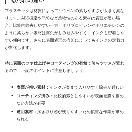
る汚れの違い
プラスチックは材質によって油性ペンの落ちやすさが大きく異な
ります。ABS樹脂やPVCなど柔軟性のある素材は表面が硬い場
合、比較的除去しやすい一方、ポリプロピレンやポリエチレンの
ように柔らかい素材は溶剤がしみ込みやすく、インクも密着しや
すい傾向です。さらに表面処理の有無によってもインクの定着力
が変化します。
特に
表面のツヤ仕上げやコーティングの有無
で落ちやすさが変わ
るので、下記のポイントに注意しましょう。
表面が粗い素材：
インクが奥まで入りやすく除去が難しい
コーティング済み：
比較的落としやすいが表面被膜を傷め
ない方法が必要
透明素材：
拭き取り跡が残りやすいため慎重な作業が求め
られる