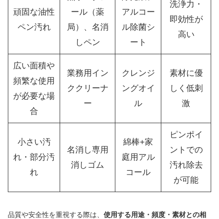
洗浄力・
頑固な油性
ール（薬
アルコー
即効性が
ペン汚れ
局）、名消
ル除菌シ
高い
しペン
ート
広い面積や
業務用イン
クレンジ
素材に優
頻繁な使用
ククリーナ
ングオイ
しく低刺
が必要な場
ー
ル
激
合
ピンポイ
小さい汚
綿棒+家
名消し専用
ントでの
れ・部分汚
庭用アル
消しゴム
汚れ除去
れ
コール
が可能
品質や安全性を重視する際は、
使用する用途・頻度・素材との相