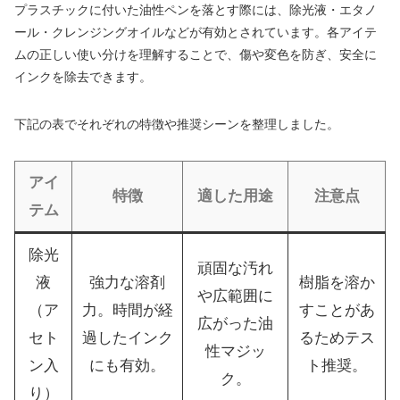
プラスチックに付いた油性ペンを落とす際には、除光液・エタノ
ール・クレンジングオイルなどが有効とされています。各アイテ
ムの正しい使い分けを理解することで、傷や変色を防ぎ、安全に
インクを除去できます。
下記の表でそれぞれの特徴や推奨シーンを整理しました。
アイ
特徴
適した用途
注意点
テム
除光
頑固な汚れ
液
強力な溶剤
樹脂を溶か
や広範囲に
（ア
力。時間が経
すことがあ
広がった油
セト
過したインク
るためテス
性マジッ
ン入
にも有効。
ト推奨。
ク。
り）