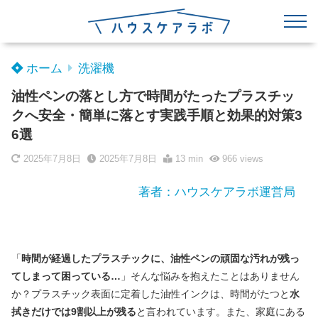
ホーム
洗濯機
油性ペンの落とし方で時間がたったプラスチッ
クへ安全・簡単に落とす実践手順と効果的対策3
6選
2025年7月8日
2025年7月8日
13 min
966
views
著者：ハウスケアラボ運営局
「
時間が経過したプラスチックに、油性ペンの頑固な汚れが残っ
てしまって困っている…
」そんな悩みを抱えたことはありません
か？プラスチック表面に定着した油性インクは、時間がたつと
水
拭きだけでは9割以上が残る
と言われています。また、家庭にある