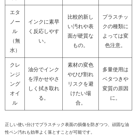
エタ
比較的新し
プラスチッ
ノー
インクに素早
い汚れや表
クの種類に
ル
く反応しやす
面が硬質な
よっては変
（無
い。
もの。
色注意。
水）
クレ
素材の変色
油分でインク
多量使用は
ンジ
やひび割れ
を浮かせやさ
ベタつきや
ング
リスクを避
しく拭き取れ
変質の原因
オイ
けたい場
る。
に。
ル
合。
正しい使い分けでプラスチック表面の損傷を防ぎつつ、頑固な油
性ペン汚れも効率よく落とすことが可能です。