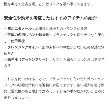
性
を考えて道具を選ぶと失敗リスクを最小限にできます。
安全性や効果を考慮したおすすめアイテムの紹介
・
無水エタノール
：汎用性と洗浄力のバランスが良好
・
市販の名消しペンや除去剤
：プラスチック対応モデルなら安心
して使用可能
・
クレンジングオイル
：肌や素材への刺激が少ないため敏感な場
所向き
・
除光液（アセトンフリー）
：リスクを減らしつつ効果も期待で
きる
これらを使い分けることで、プラスチックに付いた油性ペンやマ
ジックの頑固な汚れにも適切に対応できます。強い溶剤を使う際
には通気性のある場所で対応し、子どもの手が届かないところに
保管しましょう。