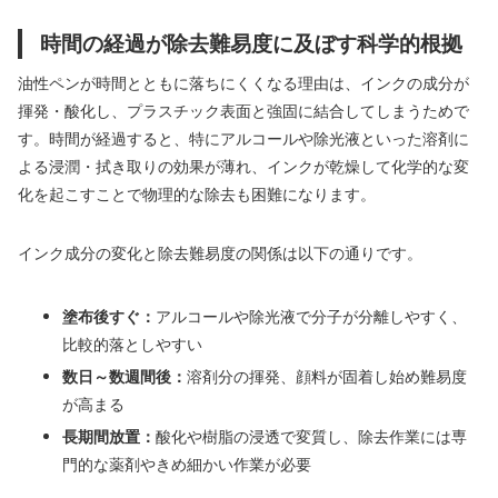
時間の経過が除去難易度に及ぼす科学的根拠
油性ペンが時間とともに落ちにくくなる理由は、インクの成分が
揮発・酸化し、プラスチック表面と強固に結合してしまうためで
す。時間が経過すると、特にアルコールや除光液といった溶剤に
よる浸潤・拭き取りの効果が薄れ、インクが乾燥して化学的な変
化を起こすことで物理的な除去も困難になります。
インク成分の変化と除去難易度の関係は以下の通りです。
塗布後すぐ：
アルコールや除光液で分子が分離しやすく、
比較的落としやすい
数日～数週間後：
溶剤分の揮発、顔料が固着し始め難易度
が高まる
長期間放置：
酸化や樹脂の浸透で変質し、除去作業には専
門的な薬剤やきめ細かい作業が必要