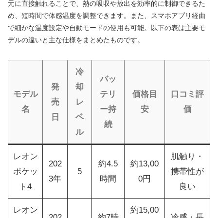
元に直接触れることで、熱の吸収や放出を効率的に制御できるた
め、短時間で体感温度を調整できます。また、スマホアプリ経由
で細かな温度設定や自動モードの使用も可能。以下の表は主要モ
デルの違いと主な仕様をまとめたものです。
冷
バッ
発
却
モデル
テリ
価格目
口コミ評
売
レ
名
ー持
安
価
日
ベ
続
ル
レオン
肌触り・
202
約4.5
約13,00
ポケッ
5
携帯性が
3年
時間
0円
ト4
良い
レオン
約15,00
202
約7時
冷感・長