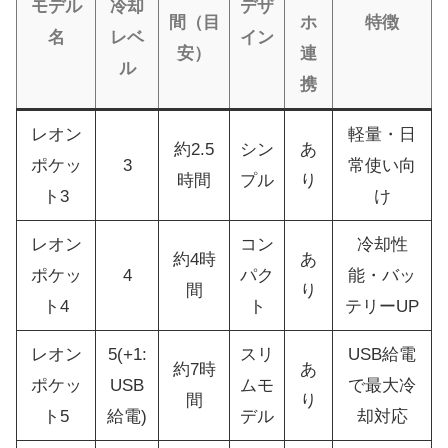
モデル
冷却
デザ
間（目
ホ
特徴
名
レベ
イン
安）
連
ル
携
レオン
軽量・日
約2.5
シン
あ
ポケッ
3
常使い向
時間
プル
り
ト3
け
レオン
コン
冷却性
約4時
あ
ポケッ
4
パク
能・バッ
間
り
ト4
ト
テリーUP
レオン
5(+1:
スリ
USB給電
約7時
あ
ポケッ
USB
ムモ
で最大冷
間
り
ト5
給電)
デル
却対応