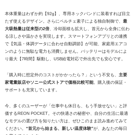
本体重量はわずか約【92g】、専用ネックバンドに装着すれば目立
たず使えるデザイン。さらにペルチェ素子による独自制御で、
最
大吸熱量は従来型の2倍
、冷却面積も拡大し、首元から全身に伝わ
る涼しさや温かさを実現します。スマートフォンアプリとの連携
で【気温・体調データに合わせ自動調節】が可能、家庭用エアコ
ンのように無駄な電力も消費しません。バッテリーはモデルによ
り最大【7時間】駆動し、USB給電対応で外出先でも安心です。
「購入時に想定外のコストがかかったら？」という不安も、
主要
家電量販店やソニー公式ストアで価格比較可能
。購入後の保証・
サポートも充実しています。
今、多くのユーザーが「仕事中も休日も、もう手放せない」と評
価するREON POCKET。その快適さの秘密や、自分の生活に最適
なモデルの選び方を知りたい方は、ぜひこのまま読み進めてみて
ください。
“首元から始まる、新しい温度体験”
が、あなたの毎日