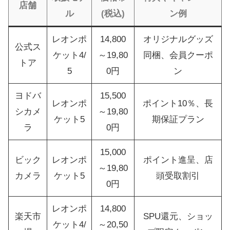
店舗
ル
(税込)
ン例
レオンポ
14,800
オリジナルグッズ
公式ス
ケット4/
～19,80
同梱、会員クーポ
トア
5
0円
ン
ヨドバ
15,500
レオンポ
ポイント10％、長
シカメ
～19,80
ケット5
期保証プラン
ラ
0円
15,000
ビック
レオンポ
ポイント進呈、店
～19,80
カメラ
ケット5
頭受取割引
0円
レオンポ
14,800
楽天市
SPU還元、ショッ
ケット4/
～20,50