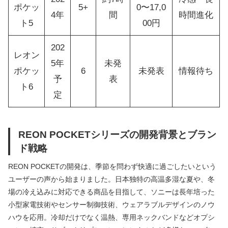
ポケッ
5+
0〜17,0
4年
間
時間進化
ト5
00円
202
レオン
5年
未発
ポケッ
6
未発表
情報待ち
予
表
ト6
定
REON POCKETシリーズの開発背景とブラン
ド戦略
REON POCKETの開発は、季節を問わず快適に過ごしたいという
ユーザーの声から始まりました。日本独特の高温多湿な夏や、冬
場の冷え込みに対応できる商品を目指して、ソニーは長年培った
小型家電技術やセンサー制御技術、ウェアラブルデザインのノウ
ハウを応用。冷却だけでなく温熱、専用ネックバンドなどオプシ