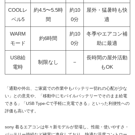
COOLレ
約4.5〜5.5時
約10
屋外・猛暑時も快
ベル5
間
0分
適
WARM
約10
冬季やエアコン補
約6時間
モード
0分
助に最適
USB給
長時間の屋外活動
制限なし
−
電時
もOK
「通勤や外出、ご家庭での作業中もバッテリー切れの心配が少な
い」との意見や、「移動中にモバイルバッテリーでそのまま給電
できる」「USB Type-Cで手軽に充電できる」といった利便性への
評価も高いです。
sony 着るエアコンは年々新モデルが登場し、性能・使いやすさ・
バッテリー持続など確実に進化しており、快適な温度コントロー