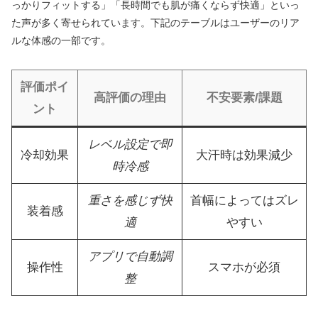
っかりフィットする」「長時間でも肌が痛くならず快適」といっ
た声が多く寄せられています。下記のテーブルはユーザーのリア
ルな体感の一部です。
評価ポイ
高評価の理由
不安要素/課題
ント
レベル設定で即
冷却効果
大汗時は効果減少
時冷感
重さを感じず快
首幅によってはズレ
装着感
適
やすい
アプリで自動調
操作性
スマホが必須
整