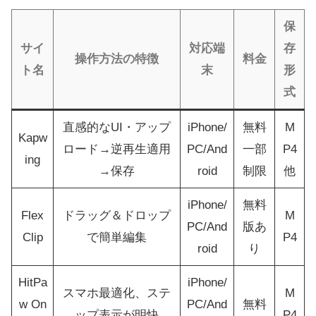
保
サイ
対応端
存
操作方法の特徴
料金
ト名
末
形
式
直感的なUI・アップ
iPhone/
無料
M
Kapw
ロード→逆再生適用
PC/And
一部
P4
ing
→保存
roid
制限
他
iPhone/
無料
Flex
ドラッグ＆ドロップ
M
PC/And
版あ
Clip
で簡単編集
P4
roid
り
HitPa
iPhone/
スマホ最適化、ステ
M
w On
PC/And
無料
ップ表示が明快
P4