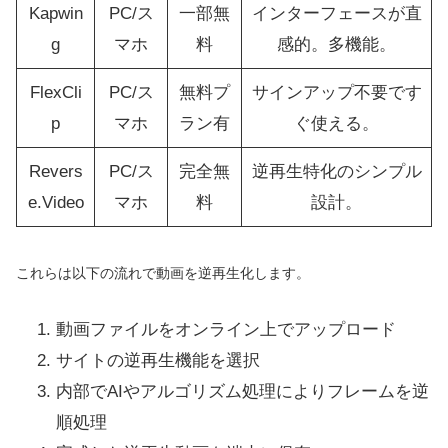
Kapwin
PC/ス
一部無
インターフェースが直
g
マホ
料
感的。多機能。
FlexCli
PC/ス
無料プ
サインアップ不要です
p
マホ
ラン有
ぐ使える。
Revers
PC/ス
完全無
逆再生特化のシンプル
e.Video
マホ
料
設計。
これらは以下の流れで動画を逆再生化します。
動画ファイルをオンライン上でアップロード
サイトの逆再生機能を選択
内部でAIやアルゴリズム処理によりフレームを逆
順処理