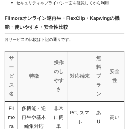
セキュリティやプライバシー面を確認してから利用
Filmoraオンライン逆再生・FlexClip・Kapwingの機
能・使いやすさ・安全性比較
各サービスの比較は下記の通りです。
サ
無
操作
ー
料
のし
安全
ビ
特徴
対応端末
プ
やす
性
ス
ラ
さ
名
ン
Fil
多機能・逆
非常
PC, スマ
あ
mo
再生や基本
に簡
高い
ホ
り
ra
編集対応
単