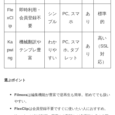
Fle
即時利用・
シン
PC, スマ
あ
標準
xCl
会員登録不
プル
ホ
り
的
ip
要
高い
Ka
機械翻訳や
わか
PC, スマ
あ
（SSL
pwi
テンプレ豊
りや
ホ, タブ
り
対
ng
富
すい
レット
応）
選ぶポイント
Filmora
は編集機能が豊富で逆再生も簡単。初めてでも扱い
やすい。
FlexClip
は会員登録不要ですぐに使いたい人におすすめ。