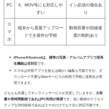
PC
4、MOV等にも対応しや
イン必須の場合あ
すい
り
ス
端末から直接アップロー
動画容量や回線速
マ
ドでき操作が手軽
度の制約あり
ホ
iPhoneやAndroidは、標準の写真・アルバムアプリで逆再
生機能は非対応
です。
スマホは外部アプリを使えば細かい編集も可能ですが、ダ
ウンロード不要なWebサービスの利用で手軽に逆再生が実
現できます。
どちらも共通してオンラインサービスが充実していますが、
大容
量や長時間動画であればPC利用が推奨
です。短い動画やクリエイ
ティブなSNS投稿であればスマホだけでも十分に対応可能です。