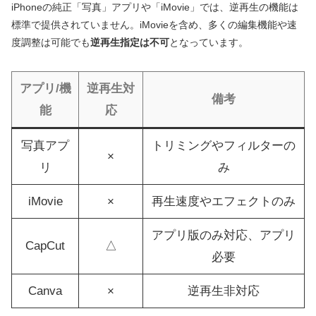
iPhoneの純正「写真」アプリや「iMovie」では、逆再生の機能は
標準で提供されていません。iMovieを含め、多くの編集機能や速
度調整は可能でも
逆再生指定は不可
となっています。
アプリ/機
逆再生対
備考
能
応
写真アプ
トリミングやフィルターの
×
リ
み
iMovie
×
再生速度やエフェクトのみ
アプリ版のみ対応、アプリ
CapCut
△
必要
Canva
×
逆再生非対応