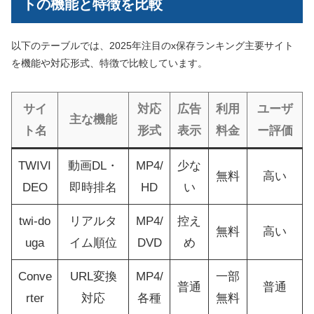
トの機能と特徴を比較
以下のテーブルでは、2025年注目のx保存ランキング主要サイト
を機能や対応形式、特徴で比較しています。
サイ
対応
広告
利用
ユーザ
主な機能
ト名
形式
表示
料金
ー評価
TWIVI
動画DL・
MP4/
少な
無料
高い
DEO
即時排名
HD
い
twi-do
リアルタ
MP4/
控え
無料
高い
uga
イム順位
DVD
め
Conve
URL変換
MP4/
一部
普通
普通
rter
対応
各種
無料