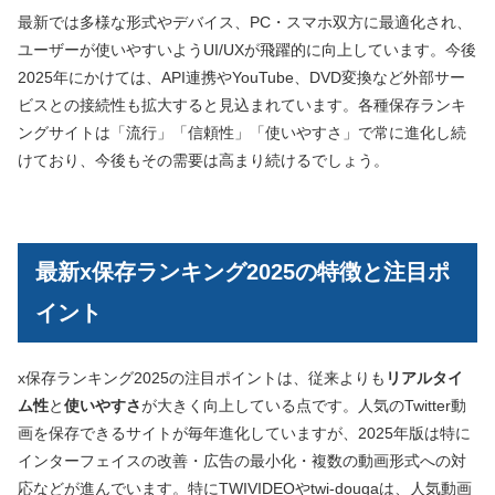
最新では多様な形式やデバイス、PC・スマホ双方に最適化され、
ユーザーが使いやすいようUI/UXが飛躍的に向上しています。今後
2025年にかけては、API連携やYouTube、DVD変換など外部サー
ビスとの接続性も拡大すると見込まれています。各種保存ランキ
ングサイトは「流行」「信頼性」「使いやすさ」で常に進化し続
けており、今後もその需要は高まり続けるでしょう。
最新x保存ランキング2025の特徴と注目ポ
イント
x保存ランキング2025の注目ポイントは、従来よりも
リアルタイ
ム性
と
使いやすさ
が大きく向上している点です。人気のTwitter動
画を保存できるサイトが毎年進化していますが、2025年版は特に
インターフェイスの改善・広告の最小化・複数の動画形式への対
応などが進んでいます。特にTWIVIDEOやtwi-dougaは、人気動画