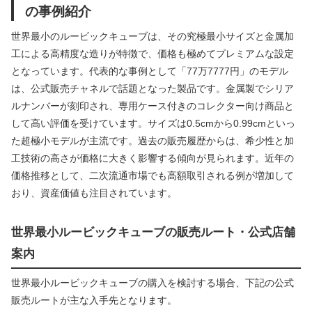
の事例紹介
世界最小のルービックキューブは、その究極最小サイズと金属加
工による高精度な造りが特徴で、価格も極めてプレミアムな設定
となっています。代表的な事例として「77万7777円」のモデル
は、公式販売チャネルで話題となった製品です。金属製でシリア
ルナンバーが刻印され、専用ケース付きのコレクター向け商品と
して高い評価を受けています。サイズは0.5cmから0.99cmといっ
た超極小モデルが主流です。過去の販売履歴からは、希少性と加
工技術の高さが価格に大きく影響する傾向が見られます。近年の
価格推移として、二次流通市場でも高額取引される例が増加して
おり、資産価値も注目されています。
世界最小ルービックキューブの販売ルート・公式店舗
案内
世界最小ルービックキューブの購入を検討する場合、下記の公式
販売ルートが主な入手先となります。