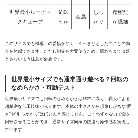
世界最小ルービッ
約0.
しっ
精密だ
金属
クキューブ
5cm
かり
が繊細
このサイズでも機構上の妥協がなく、くっきりとした面ごとの動
きを体感できます。ただし指先を大変使うため、慣れるまでは落
とさないよう注意が必要です。
世界最小サイズでも通常通り遊べる？回転の
なめらかさ・可動テスト
世界最小サイズでも回転のなめらかさは非常に高く、職人による
超精密な加工技術が光ります。本体の小ささから想像しがちな“固
さ”や“引っかかり”はほとんど感じません。ごくわずかな力で面を
回転させることができ、通常サイズ同様の快適な操作感を実現し
ています。