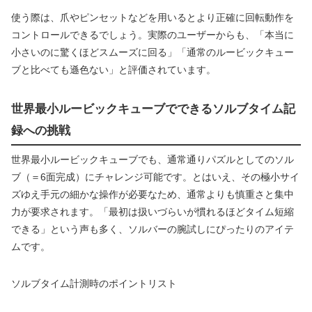
使う際は、爪やピンセットなどを用いるとより正確に回転動作を
コントロールできるでしょう。実際のユーザーからも、「本当に
小さいのに驚くほどスムーズに回る」「通常のルービックキュー
ブと比べても遜色ない」と評価されています。
世界最小ルービックキューブでできるソルブタイム記
録への挑戦
世界最小ルービックキューブでも、通常通りパズルとしてのソル
ブ（＝6面完成）にチャレンジ可能です。とはいえ、その極小サイ
ズゆえ手元の細かな操作が必要なため、通常よりも慎重さと集中
力が要求されます。「最初は扱いづらいが慣れるほどタイム短縮
できる」という声も多く、ソルバーの腕試しにぴったりのアイテ
ムです。
ソルブタイム計測時のポイントリスト