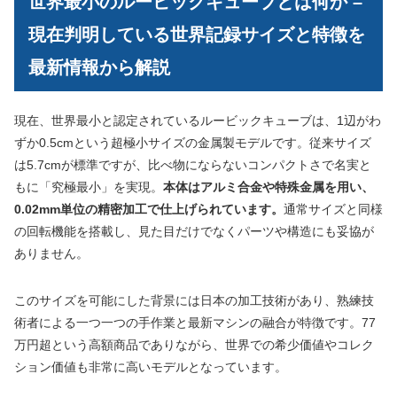
世界最小のルービックキューブとは何か –
現在判明している世界記録サイズと特徴を
最新情報から解説
現在、世界最小と認定されているルービックキューブは、1辺がわ
ずか0.5cmという超極小サイズの金属製モデルです。従来サイズ
は5.7cmが標準ですが、比べ物にならないコンパクトさで名実と
もに「究極最小」を実現。
本体はアルミ合金や特殊金属を用い、
0.02mm単位の精密加工で仕上げられています。
通常サイズと同様
の回転機能を搭載し、見た目だけでなくパーツや構造にも妥協が
ありません。
このサイズを可能にした背景には日本の加工技術があり、熟練技
術者による一つ一つの手作業と最新マシンの融合が特徴です。77
万円超という高額商品でありながら、世界での希少価値やコレク
ション価値も非常に高いモデルとなっています。