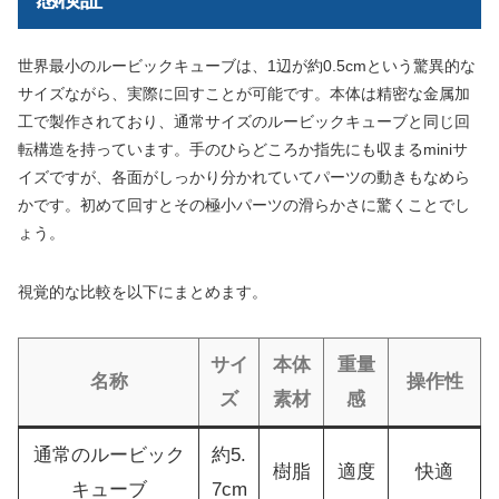
世界最小のルービックキューブは、1辺が約0.5cmという驚異的な
サイズながら、実際に回すことが可能です。本体は精密な金属加
工で製作されており、通常サイズのルービックキューブと同じ回
転構造を持っています。手のひらどころか指先にも収まるminiサ
イズですが、各面がしっかり分かれていてパーツの動きもなめら
かです。初めて回すとその極小パーツの滑らかさに驚くことでし
ょう。
視覚的な比較を以下にまとめます。
サイ
本体
重量
名称
操作性
ズ
素材
感
通常のルービック
約5.
樹脂
適度
快適
キューブ
7cm