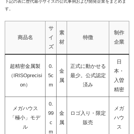
下記の表に歴代最小サイズの公式事例および開発企業をまとめま
す。
サ
素
制作
商品名
イ
特徴
材
企業
ズ
日
超精密金属製
0.
正式に動かせる
金
本・
（IRISOprecisi
5c
最少。公式認定
属
入曽
on）
m
済み
精密
0.
メガハウス
メガ
99
金
ロゴ入り・限定
「極小」モデ
ハウ
c
属
販売
ル
ス
m