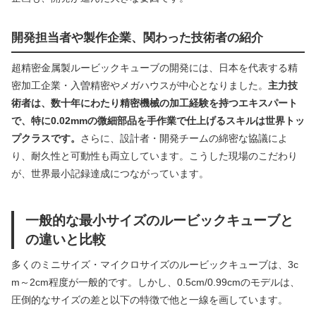
開発担当者や製作企業、関わった技術者の紹介
超精密金属製ルービックキューブの開発には、日本を代表する精
密加工企業・入曽精密やメガハウスが中心となりました。
主力技
術者は、数十年にわたり精密機械の加工経験を持つエキスパート
で、特に0.02mmの微細部品を手作業で仕上げるスキルは世界トッ
プクラスです。
さらに、設計者・開発チームの綿密な協議によ
り、耐久性と可動性も両立しています。こうした現場のこだわり
が、世界最小記録達成につながっています。
一般的な最小サイズのルービックキューブと
の違いと比較
多くのミニサイズ・マイクロサイズのルービックキューブは、3c
m～2cm程度が一般的です。しかし、0.5cm/0.99cmのモデルは、
圧倒的なサイズの差と以下の特徴で他と一線を画しています。