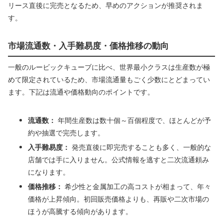
リース直後に完売となるため、早めのアクションが推奨されま
す。
市場流通数・入手難易度・価格推移の動向
一般のルービックキューブに比べ、世界最小クラスは生産数が極
めて限定されているため、市場流通量もごく少数にとどまってい
ます。下記は流通や価格動向のポイントです。
流通数：
年間生産数は数十個～百個程度で、ほとんどが予
約や抽選で完売します。
入手難易度：
発売直後に即完売することも多く、一般的な
店舗では手に入りません。公式情報を逃すと二次流通頼み
になります。
価格推移：
希少性と金属加工の高コストが相まって、年々
価格が上昇傾向。初回販売価格よりも、再販や二次市場の
ほうが高騰する傾向があります。