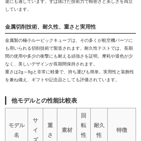
途にも適しています。ずば抜けた技術力で精密さと美しさを両立
しています。
金属切削技術、耐久性、重さと実用性
金属製の極小ルービックキューブは、その多くが航空機パーツに
も用いられる切削技術で製造されます。耐久性テストでは、長期
間の使用や多少の衝撃にも耐える頑強さを証明。摩耗や退色が少
なく、美しいデザインが長期間保持されます。
重さは2g～8gと非常に軽量で、持ち運びも簡単。実用性と装飾性
を兼ね備え、ギフトや記念品としても評価されています。
他モデルとの性能比較表
回
サ
モデル
重
転
耐久
イ
素材
特徴
名
さ
性
性
ズ