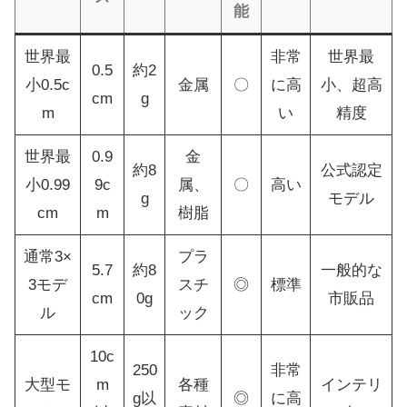
能
世界最
非常
世界最
0.5
約2
小0.5c
金属
〇
に高
小、超高
cm
g
m
い
精度
世界最
0.9
金
約8
公式認定
小0.99
9c
属、
〇
高い
g
モデル
cm
m
樹脂
通常3×
プラ
5.7
約8
一般的な
3モデ
スチ
◎
標準
cm
0g
市販品
ル
ック
10c
250
非常
大型モ
m
各種
インテリ
g以
◎
に高