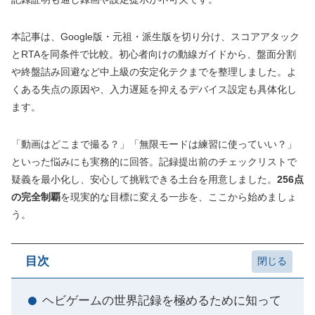
本記事は、Google版・元祖・派生版を切り分け、スコアアタック
とRTAを同条件で比較。初心者向けの動線ガイドから、盤面分割
や終盤詰み回避など中上級の安定化テクまでを整理しました。よ
くある失点の原因や、入力遅延を抑えるデバイス設定も具体化し
ます。
「動画はどこまで撮る？」「無限モードは練習に使っていい？」
といった悩みにも実務的に回答。記録提出前のチェックリストで
疑義を最小化し、安心して挑戦できる土台を用意しました。
256点
の完全制覇
を現実的な目標に変える一歩を、ここから始めましょ
う。
目次
ヘビゲームの世界記録を極めるために知って