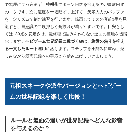
で無理に突っ込まず、
待機帯
でターン回数を抑えるのが事故回避
のコツです。次に速度を一段階ずつ上げて、
矢印
入力のバッファ
を一定リズムで刻む練習を行います。録画してミスの直前3手を見
返すと、無意識の二度押しや角抜けが減りやすいです。目安とし
ては180点を安定させ、最終盤で詰みを作らない巡回の整地を習慣
化します。
ヘビゲーム世界記録に近づく鍵は、終盤の焦りを抑え
る一貫したルート運用
にあります。ステップを小刻みに重ね、楽
しみながら最高記録への手応えを積み上げていきましょう。
元祖スネークや派生バージョンとヘビゲー
ムの世界記録を楽しく比較！
ルールと盤面の違いが世界記録へどんな影響
を与えるのか？