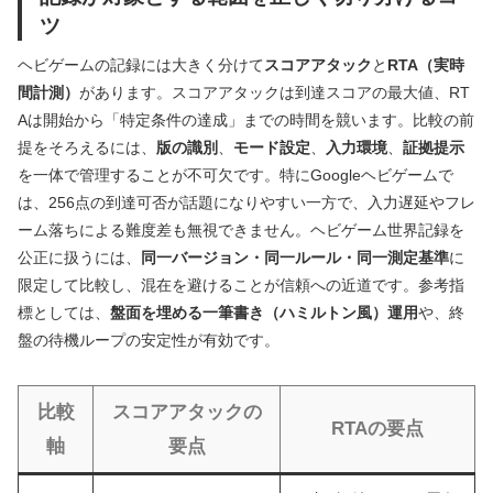
ツ
ヘビゲームの記録には大きく分けて
スコアアタック
と
RTA（実時
間計測）
があります。スコアアタックは到達スコアの最大値、RT
Aは開始から「特定条件の達成」までの時間を競います。比較の前
提をそろえるには、
版の識別
、
モード設定
、
入力環境
、
証拠提示
を一体で管理することが不可欠です。特にGoogleヘビゲームで
は、256点の到達可否が話題になりやすい一方で、入力遅延やフレ
ーム落ちによる難度差も無視できません。ヘビゲーム世界記録を
公正に扱うには、
同一バージョン・同一ルール・同一測定基準
に
限定して比較し、混在を避けることが信頼への近道です。参考指
標としては、
盤面を埋める一筆書き（ハミルトン風）運用
や、終
盤の待機ループの安定性が有効です。
比較
スコアアタックの
RTAの要点
軸
要点