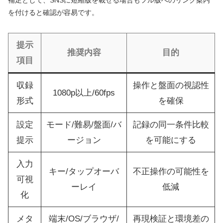
補足として、SNSに短縮版を載せる場合もフル版へのリンク案内
を付けると確認が容易です。
提示
推奨内容
目的
項目
収録
操作と盤面の視認性
1080p以上/60fps
形式
を確保
設定
モード/難易/盤面/バ
記録の同一条件比較
提示
ージョン
を可能にする
入力
キー/タップオーバ
不正操作の可能性を
可視
ーレイ
低減
化
メタ
端末/OS/ブラウザ/
再現検証と環境差の