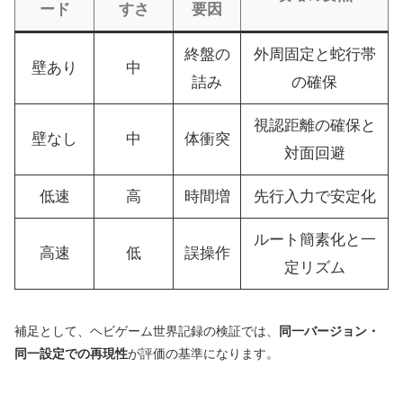
ード
すさ
要因
終盤の
外周固定と蛇行帯
壁あり
中
詰み
の確保
視認距離の確保と
壁なし
中
体衝突
対面回避
低速
高
時間増
先行入力で安定化
ルート簡素化と一
高速
低
誤操作
定リズム
補足として、ヘビゲーム世界記録の検証では、
同一バージョン・
同一設定での再現性
が評価の基準になります。