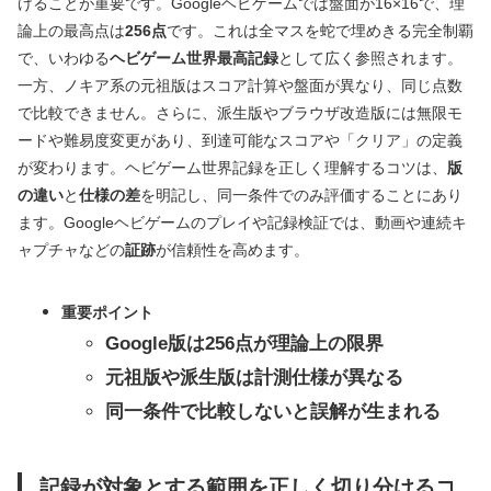
けることが重要です。Googleヘビゲームでは盤面が16×16で、理
論上の最高点は
256点
です。これは全マスを蛇で埋めきる完全制覇
で、いわゆる
ヘビゲーム世界最高記録
として広く参照されます。
一方、ノキア系の元祖版はスコア計算や盤面が異なり、同じ点数
で比較できません。さらに、派生版やブラウザ改造版には無限モ
ードや難易度変更があり、到達可能なスコアや「クリア」の定義
が変わります。ヘビゲーム世界記録を正しく理解するコツは、
版
の違い
と
仕様の差
を明記し、同一条件でのみ評価することにあり
ます。Googleヘビゲームのプレイや記録検証では、動画や連続キ
ャプチャなどの
証跡
が信頼性を高めます。
重要ポイント
Google版は256点が理論上の限界
元祖版や派生版は計測仕様が異なる
同一条件で比較しないと誤解が生まれる
記録が対象とする範囲を正しく切り分けるコ