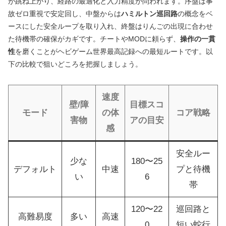
が跳ね上がり、経路の最適化と入力精度が問われます。序盤は事
故ゼロ重視で安定回し、中盤からは
ハミルトン巡回路
の概念をベ
ースにした安全ループを取り入れ、終盤はりんごの出現に合わせ
た待機帯の確保がカギです。チートやMODに頼らず、
操作の一貫
性
を磨くことがヘビゲーム世界最高記録への最短ルートです。以
下の比較で狙いどころを把握しましょう。
速度
壁/障
目標スコ
モード
の体
コア戦略
害物
アの目安
感
安全ルー
少な
180〜25
デフォルト
中速
プと待機
い
6
帯
120〜22
巡回路と
高難易度
多い
高速
0
短い蛇行