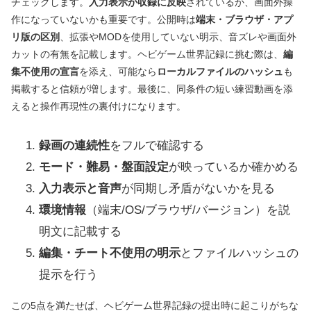
チェックします。
入力表示が収録に反映
されているか、画面外操
作になっていないかも重要です。公開時は
端末・ブラウザ・アプ
リ版の区別
、拡張やMODを使用していない明示、音ズレや画面外
カットの有無を記載します。ヘビゲーム世界記録に挑む際は、
編
集不使用の宣言
を添え、可能なら
ローカルファイルのハッシュ
も
掲載すると信頼が増します。最後に、同条件の短い練習動画を添
えると操作再現性の裏付けになります。
録画の連続性
をフルで確認する
モード・難易・盤面設定
が映っているか確かめる
入力表示と音声
が同期し矛盾がないかを見る
環境情報
（端末/OS/ブラウザ/バージョン）を説
明文に記載する
編集・チート不使用の明示
とファイルハッシュの
提示を行う
この5点を満たせば、ヘビゲーム世界記録の提出時に起こりがちな