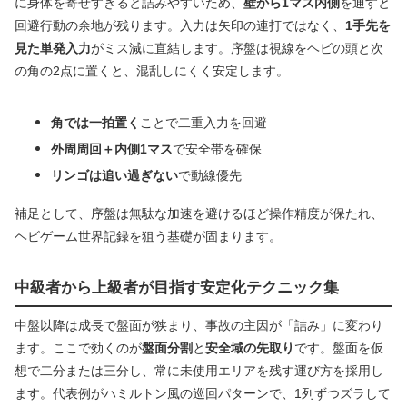
に身体を寄せすぎると詰みやすいため、
壁から1マス内側
を通すと
回避行動の余地が残ります。入力は矢印の連打ではなく、
1手先を
見た単発入力
がミス減に直結します。序盤は視線をヘビの頭と次
の角の2点に置くと、混乱しにくく安定します。
角では一拍置く
ことで二重入力を回避
外周周回＋内側1マス
で安全帯を確保
リンゴは追い過ぎない
で動線優先
補足として、序盤は無駄な加速を避けるほど操作精度が保たれ、
ヘビゲーム世界記録を狙う基礎が固まります。
中級者から上級者が目指す安定化テクニック集
中盤以降は成長で盤面が狭まり、事故の主因が「詰み」に変わり
ます。ここで効くのが
盤面分割
と
安全域の先取り
です。盤面を仮
想で二分または三分し、常に未使用エリアを残す運び方を採用し
ます。代表例がハミルトン風の巡回パターンで、1列ずつズラして