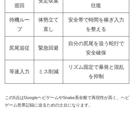
安定収集
巡回
往復
待機ルー
体勢立て
安全帯で時間を稼ぎ入力
プ
直し
を整える
自分の尻尾を追う蛇行で
尻尾追従
緊急回避
安全確保
リズム固定で暴発と混乱
等速入力
ミス削減
を抑制
この5点はGoogleヘビゲームやSnake系全般で再現性が高く、ヘビ
ゲーム世界記録に迫るための土台になります。