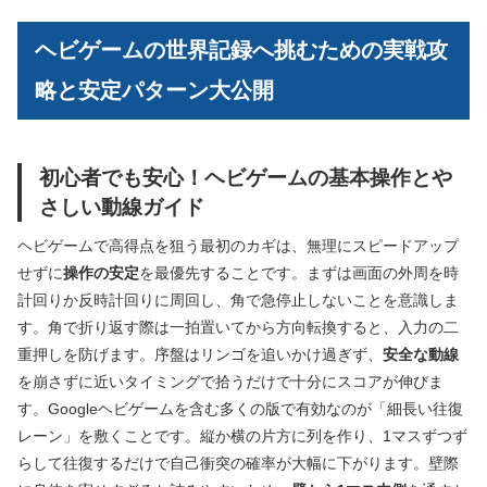
ヘビゲームの世界記録へ挑むための実戦攻
略と安定パターン大公開
初心者でも安心！ヘビゲームの基本操作とや
さしい動線ガイド
ヘビゲームで高得点を狙う最初のカギは、無理にスピードアップ
せずに
操作の安定
を最優先することです。まずは画面の外周を時
計回りか反時計回りに周回し、角で急停止しないことを意識しま
す。角で折り返す際は一拍置いてから方向転換すると、入力の二
重押しを防げます。序盤はリンゴを追いかけ過ぎず、
安全な動線
を崩さずに近いタイミングで拾うだけで十分にスコアが伸びま
す。Googleヘビゲームを含む多くの版で有効なのが「細長い往復
レーン」を敷くことです。縦か横の片方に列を作り、1マスずつず
らして往復するだけで自己衝突の確率が大幅に下がります。壁際