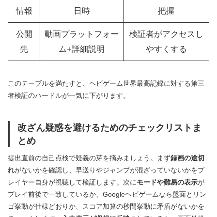
情報
日時
把握
公開
動画プラットフォー
検証者がアクセスし
先
ム+詳細説明
やすくする
このテーブルを満たすと、ヘビゲーム世界最高記録に対する第三
者検証のハードルが一気に下がります。
改ざん疑惑を避けるためのチェックリストま
とめ
提出直前の自己点検で疑義の芽を摘みましょう。まず
録画の途切
れ
がないかを確認し、早送りやジャンプが混ざっていないかをプ
レイヤー自身が視聴して検証します。次に
モードや難易の表示
が
プレイ前後で一致しているか、Googleヘビゲームなら盤面とリン
ゴ挙動が仕様どおりか、スコア加算の秒間挙動に矛盾がないかを