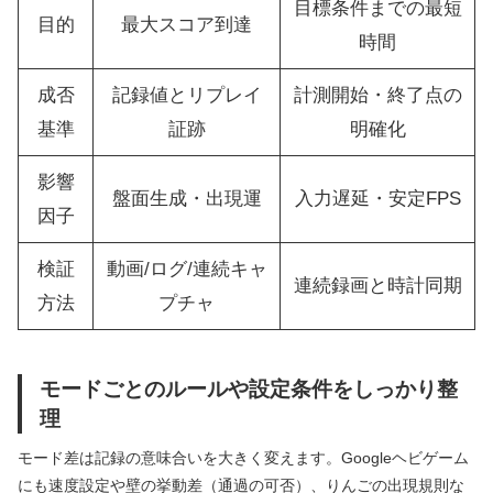
目標条件までの最短
目的
最大スコア到達
時間
成否
記録値とリプレイ
計測開始・終了点の
基準
証跡
明確化
影響
盤面生成・出現運
入力遅延・安定FPS
因子
検証
動画/ログ/連続キャ
連続録画と時計同期
方法
プチャ
モードごとのルールや設定条件をしっかり整
理
モード差は記録の意味合いを大きく変えます。Googleヘビゲーム
にも速度設定や壁の挙動差（通過の可否）、りんごの出現規則な