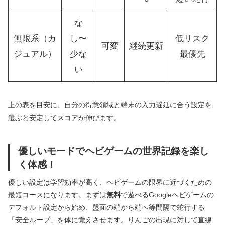
な
無限系（カ
し〜
低リスク
可変
継続更新
ジュアル）
少な
最優先
い
上の表を目安に、自分の得意領域と端末の入力遅延に合う設定を
選ぶと安定してスコアが伸びます。
優しいモードでヘビゲームの世界記録を楽し
く体感！
優しい設定は学習効率が高く、ヘビゲームの限界に近づくための
最短コースになります。まずは
無料
で遊べるGoogleヘビゲームの
デフォルト設定から始め、盤面の端から端へ等間隔で蛇行する
「安全ループ」を体に覚えさせます。りんごの出現に対して直線