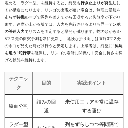
埋める「ラダー型」を維持すると、終盤も
行き止まりが発生しに
くい
構造になります。リンゴの出現が遠い場合は、無理に最短を
走らず
待機ループ
で隊列を整えてから回収すると失敗率が下がり
ます。速度が上がる版では、入力を先行させるよりも
同一テンポ
の等速入力
でリズムを固定すると暴発が減ります。蛇の頭から3～
5マス先の衝突予測を常に更新し、危険な折り返しは直線3マス分
の余白が見えた時だけ行うと安定します。上級者は、終盤に
“尻尾
を追う”蛇行帯
を確保し、リンゴの場所に関係なく安全に長さを稼
げる状態を維持します。
テクニッ
目的
実践ポイント
ク
詰みの回
未使用エリアを常に温存
盤面分割
避
する運び
ラダー型
列をずらしつつ等間隔で