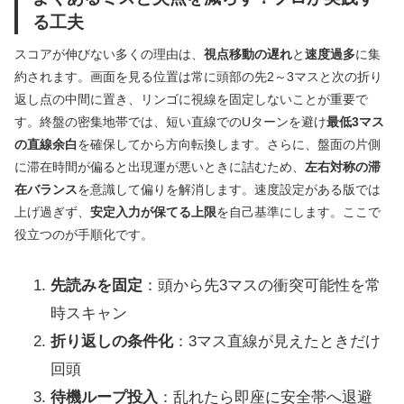
る工夫
スコアが伸びない多くの理由は、
視点移動の遅れ
と
速度過多
に集
約されます。画面を見る位置は常に頭部の先2～3マスと次の折り
返し点の中間に置き、リンゴに視線を固定しないことが重要で
す。終盤の密集地帯では、短い直線でのUターンを避け
最低3マス
の直線余白
を確保してから方向転換します。さらに、盤面の片側
に滞在時間が偏ると出現運が悪いときに詰むため、
左右対称の滞
在バランス
を意識して偏りを解消します。速度設定がある版では
上げ過ぎず、
安定入力が保てる上限
を自己基準にします。ここで
役立つのが手順化です。
先読みを固定
：頭から先3マスの衝突可能性を常
時スキャン
折り返しの条件化
：3マス直線が見えたときだけ
回頭
待機ループ投入
：乱れたら即座に安全帯へ退避