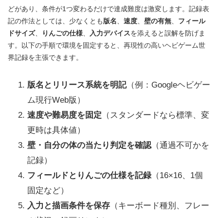
どがあり、条件が1つ変わるだけで達成難度は激変します。記録表
記の作法としては、少なくとも
版名
、
速度
、
壁の有無
、
フィール
ドサイズ
、
りんごの仕様
、
入力デバイス
を添えると誤解を防げま
す。以下の手順で環境を固定すると、再現性の高いヘビゲーム世
界記録を主張できます。
版名とリリース系統を明記
（例：Googleヘビゲー
ム現行Web版）
速度や難易度を固定
（スタンダードなら標準、変
更時は具体値）
壁・自分の体の当たり判定を確認
（通過不可かを
記録）
フィールドとりんごの仕様を記録
（16×16、1個
固定など）
入力と描画条件を保存
（キーボード種別、フレー