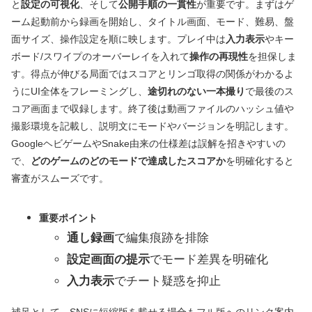
と
設定の可視化
、そして
公開手順の一貫性
が重要です。まずはゲ
ーム起動前から録画を開始し、タイトル画面、モード、難易、盤
面サイズ、操作設定を順に映します。プレイ中は
入力表示
やキー
ボード/スワイプのオーバーレイを入れて
操作の再現性
を担保しま
す。得点が伸びる局面ではスコアとリンゴ取得の関係がわかるよ
うにUI全体をフレーミングし、
途切れのない一本撮り
で最後のス
コア画面まで収録します。終了後は動画ファイルのハッシュ値や
撮影環境を記載し、説明文にモードやバージョンを明記します。
GoogleヘビゲームやSnake由来の仕様差は誤解を招きやすいの
で、
どのゲームのどのモードで達成したスコアか
を明確化すると
審査がスムーズです。
重要ポイント
通し録画
で編集痕跡を排除
設定画面の提示
でモード差異を明確化
入力表示
でチート疑惑を抑止