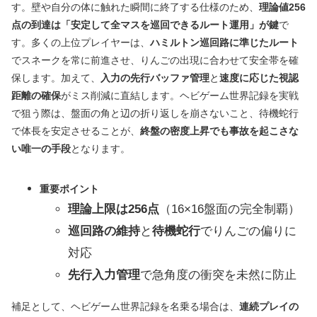
す。壁や自分の体に触れた瞬間に終了する仕様のため、
理論値256
点の到達は「安定して全マスを巡回できるルート運用」が鍵
で
す。多くの上位プレイヤーは、
ハミルトン巡回路に準じたルート
でスネークを常に前進させ、りんごの出現に合わせて安全帯を確
保します。加えて、
入力の先行バッファ管理
と
速度に応じた視認
距離の確保
がミス削減に直結します。ヘビゲーム世界記録を実戦
で狙う際は、盤面の角と辺の折り返しを崩さないこと、待機蛇行
で体長を安定させることが、
終盤の密度上昇でも事故を起こさな
い唯一の手段
となります。
重要ポイント
理論上限は256点
（16×16盤面の完全制覇）
巡回路の維持
と
待機蛇行
でりんごの偏りに
対応
先行入力管理
で急角度の衝突を未然に防止
補足として、ヘビゲーム世界記録を名乗る場合は、
連続プレイの