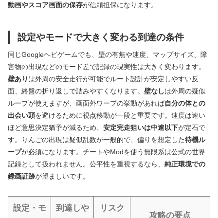
動画やスコア画面の保存
が信頼担保になります。
設定やモードで大きく変わる到達の条件
同じGoogleヘビゲームでも、壁の有無や速度、マップサイズ、障
害物の出現などのモード差で記録の現実性は大きく変わります。
壁あり
は外周の安全走行が可能でルート設計が安定しやすい反
面、終盤の折り返しで詰みやすくなります。
壁なし
は外周の疑似
ループが使えますが、画面外ワープの挙動があれば
自分の体との
出会い頭
を避けるために視点移動が一段と重要です。速度は速い
ほど意思決定猶予が減るため、
安定完走狙いは中速以下
が定石で
す。りんごの出現は疑似乱数が一般的で、偏りを想定した
待機ル
ープ
が必須になります。チートやModを使う無限系は公式の世界
記録として扱われません。公平性を重視するなら、
純正環境での
録画証跡
が望ましいです。
設定・モ
到達しや
リスク
攻略の要点