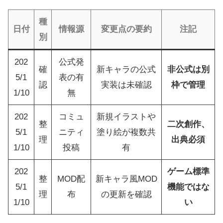
種
日付
情報源
変更点の要約
注記
別
202
公式発
確
新キャラの公式
非公式は別
5/1
表の有
認
実装は未確認
枠で管理
1/10
無
202
コミュ
新規イラストや
整
二次創作、
5/1
ニティ
塗り絵が複数共
理
出典必須
1/10
投稿
有
202
ゲーム標準
整
MOD配
新キャラ風MOD
5/1
機能ではな
理
布
の更新を確認
1/10
い