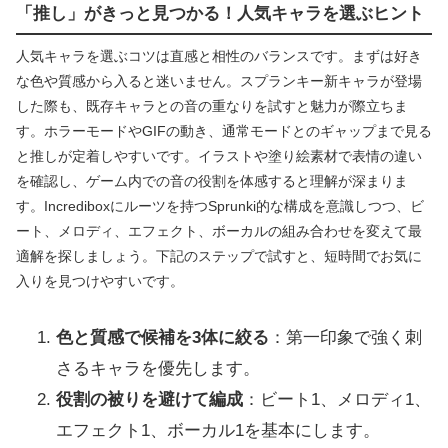
「推し」がきっと見つかる！人気キャラを選ぶヒント
人気キャラを選ぶコツは直感と相性のバランスです。まずは好き
な色や質感から入ると迷いません。スプランキー新キャラが登場
した際も、既存キャラとの音の重なりを試すと魅力が際立ちま
す。ホラーモードやGIFの動き、通常モードとのギャップまで見る
と推しが定着しやすいです。イラストや塗り絵素材で表情の違い
を確認し、ゲーム内での音の役割を体感すると理解が深まりま
す。Incrediboxにルーツを持つSprunki的な構成を意識しつつ、ビ
ート、メロディ、エフェクト、ボーカルの組み合わせを変えて最
適解を探しましょう。下記のステップで試すと、短時間でお気に
入りを見つけやすいです。
色と質感で候補を3体に絞る
：第一印象で強く刺
さるキャラを優先します。
役割の被りを避けて編成
：ビート1、メロディ1、
エフェクト1、ボーカル1を基本にします。