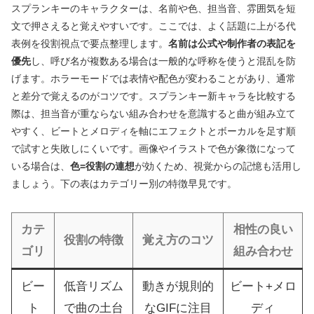
スプランキーのキャラクターは、名前や色、担当音、雰囲気を短
文で押さえると覚えやすいです。ここでは、よく話題に上がる代
表例を役割視点で要点整理します。
名前は公式や制作者の表記を
優先
し、呼び名が複数ある場合は一般的な呼称を使うと混乱を防
げます。ホラーモードでは表情や配色が変わることがあり、通常
と差分で覚えるのがコツです。スプランキー新キャラを比較する
際は、担当音が重ならない組み合わせを意識すると曲が組み立て
やすく、ビートとメロディを軸にエフェクトとボーカルを足す順
で試すと失敗しにくいです。画像やイラストで色が象徴になって
いる場合は、
色=役割の連想
が効くため、視覚からの記憶も活用し
ましょう。下の表はカテゴリー別の特徴早見です。
カテ
相性の良い
役割の特徴
覚え方のコツ
ゴリ
組み合わせ
ビー
低音リズム
動きが規則的
ビート+メロ
ト
で曲の土台
なGIFに注目
ディ