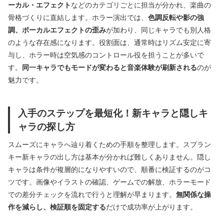
ーカル・エフェクト
などのカテゴリごとに担当が分かれ、楽曲の
骨格づくりに直結します。ホラー演出では、
色調反転や影の強
調、ボーカルエフェクトの歪み
が加わり、同じキャラでも別人格
のような存在感になります。役割面は、通常時はリズム安定に寄
与し、ホラー時は空気感のコントロール役を担うことが多いで
す。
同一キャラでもモードが変わると音楽体験が刷新される
のが
魅力です。
入手のステップを最短化！新キャラと隠しキ
ャラの探し方
スムーズにキャラへ辿り着くための手順を整理します。スプラン
キー新キャラの出し方は基本が分かれば難しくありません。隠し
キャラは条件が複層的になりやすいので、順番に検証するのがコ
ツです。画像やイラストの確認、ゲームでの解放、ホラーモード
での差分チェックを流れで行うと理解が早まります。
無関係な操
作を減らし、検証順を固定する
だけで成功率が上がります。