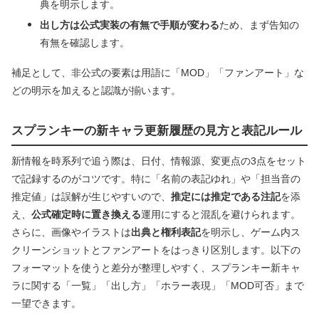
典を明示します。
出し方は公式実装の有無で手順が変わる
ため、まず告知の
有無を確認します。
補足として、非公式の要素は用語に「MOD」「ファンアート」な
どの明示を加えると認識が揃います。
スプランキーの新キャラ更新履歴の見方と表記ルール
新情報を時系列で追う際は、日付、情報源、変更点の3点をセット
で記録するのがコツです。特に「名前の表記ゆれ」や「担当音の
推定値」は誤解が生じやすいので、
推定には推定である注記
を添
え、
公式確定時に置き換える
運用にすると混乱を避けられます。
さらに、画像やイラストは
出典と権利表記
を明示し、ゲーム内ス
クリーンショットとファンアートをはっきり区別します。以下の
フォーマットを使うと差分が整理しやすく、スプランキー新キャ
ラに関する「一覧」「出し方」「ホラー表現」「MOD可否」まで
一望できます。