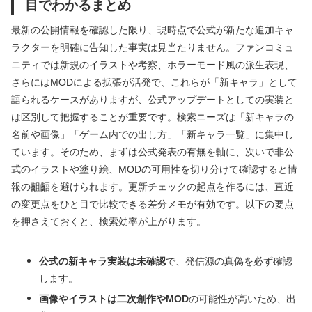
目でわかるまとめ
最新の公開情報を確認した限り、現時点で公式が新たな追加キャ
ラクターを明確に告知した事実は見当たりません。ファンコミュ
ニティでは新規のイラストや考察、ホラーモード風の派生表現、
さらにはMODによる拡張が活発で、これらが「新キャラ」として
語られるケースがありますが、公式アップデートとしての実装と
は区別して把握することが重要です。検索ニーズは「新キャラの
名前や画像」「ゲーム内での出し方」「新キャラ一覧」に集中し
ています。そのため、まずは公式発表の有無を軸に、次いで非公
式のイラストや塗り絵、MODの可用性を切り分けて確認すると情
報の齟齬を避けられます。更新チェックの起点を作るには、直近
の変更点をひと目で比較できる差分メモが有効です。以下の要点
を押さえておくと、検索効率が上がります。
公式の新キャラ実装は未確認
で、発信源の真偽を必ず確認
します。
画像やイラストは二次創作やMOD
の可能性が高いため、出