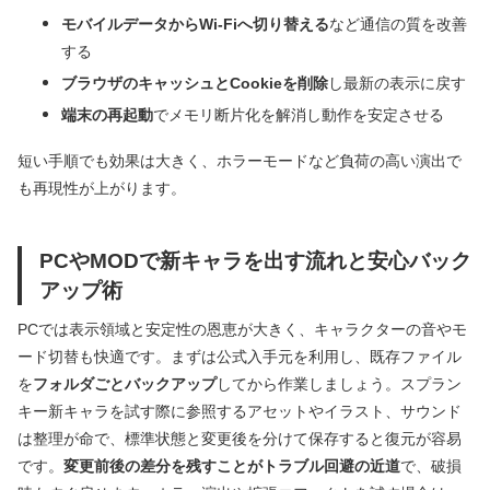
モバイルデータからWi‑Fiへ切り替える
など通信の質を改善
する
ブラウザのキャッシュとCookieを削除
し最新の表示に戻す
端末の再起動
でメモリ断片化を解消し動作を安定させる
短い手順でも効果は大きく、ホラーモードなど負荷の高い演出で
も再現性が上がります。
PCやMODで新キャラを出す流れと安心バック
アップ術
PCでは表示領域と安定性の恩恵が大きく、キャラクターの音やモ
ード切替も快適です。まずは公式入手元を利用し、既存ファイル
を
フォルダごとバックアップ
してから作業しましょう。スプラン
キー新キャラを試す際に参照するアセットやイラスト、サウンド
は整理が命で、標準状態と変更後を分けて保存すると復元が容易
です。
変更前後の差分を残すことがトラブル回避の近道
で、破損