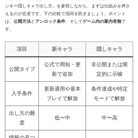
ンキー隠しキャラ出し方」を参照しながら、まずは仕組みを押さ
えるのが近道です。下の比較で混同を防ぎましょう。ポイント
は、
公開方法
と
アンロック条件
、そして
ゲーム内の案内有無
で
す。
項目
新キャラ
隠しキャラ
公式で周知・更
非公開または限
公開タイプ
新で追加
定的に示唆
更新適用や基本
条件達成や特定
入手条件
プレイで解放
モードで解放
出し方の難
低〜中
中〜高
度
情報の見つ