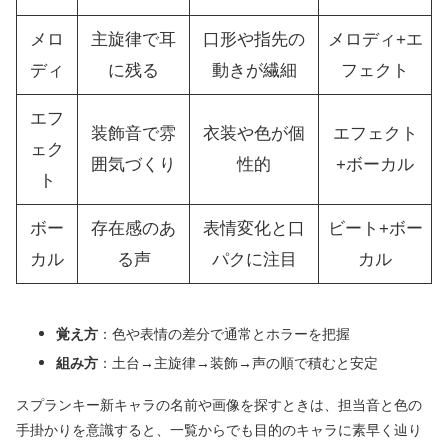
メロ
主旋律で耳
口形や指先の
メロディ+エ
ディ
に残る
動きが繊細
フェクト
エフ
装飾音で雰
衣装や色が個
エフェクト
ェク
囲気づくり
性的
+ボーカル
ト
ボー
存在感のあ
表情変化と口
ビート+ボー
カル
る声
パクに注目
カル
覚え方
：色や表情の差分で通常とホラーを把握
組み方
：土台→主旋律→装飾→声の順で積むと安定
スプランキー新キャラの名前や画像を探すときは、担当音と色の
手掛かりを意識すると、一覧からでも目的のキャラに素早く辿り