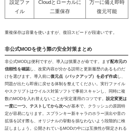
設定ファ
Cloudとローカルに
万一に備え即時
イル
二重保存
復元可能
重複保存は容量を使いますが、復旧スピードが段違いです。
非公式MODを使う際の安全対策まとめ
非公式MODは便利ですが、導入は慎重さが命です。まず
配布元の
信頼性を確認
し、改変内容が分かる説明と更新履歴のあるものだ
けを選びます。導入前に
復元点（バックアップ）を必ず作成
し、
問題が出たら即座に戻せる体制を整えてください。実行ファイル
やスクリプトはウイルス対策ソフトで事前スキャンし、同時に複
数のMODを入れ替えないことが安定運用のコツです。
設定変更は
一度に一つ、テストしてから次へ
が基本で、クラッシュの原因特
定が容易になります。スプランキー新キャラのホラー演出や音の
拡張を試す際も、オリジナルの挙動を損なわないよう段階的に検
証しましょう。公開されているMODの中には互換性が限定される