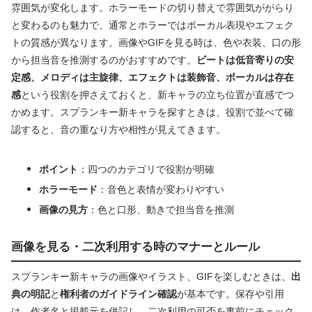
雰囲気が変化します。ホラーモードの切り替えで雰囲気ががらり
と変わるのも魅力で、通常とホラーではボーカル表現やエフェク
トの質感が異なります。画像やGIFを見る時は、色や衣装、口の形
から担当音を推測するのがおすすめです。
ビートは低音寄りの安
定感、メロディは主旋律、エフェクトは装飾音、ボーカルは存在
感
という役割を押さえておくと、新キャラの立ち位置が直感でつ
かめます。スプランキー新キャラを探すときは、役割で並べて確
認すると、音の重なり方や相性が見えてきます。
ポイント
：四つのカテゴリで役割が明確
ホラーモード
：音色と表情が変わりやすい
画像の見方
：色と口形、動きで担当音を推測
画像を見る・二次利用する時のマナーとルール
スプランキー新キャラの画像やイラスト、GIFを楽しむときは、
出
典の明記
と
権利者のガイドライン確認
が基本です。保存や引用
は、作者名と掲載元を併記し、二次利用の可否を事前にチェック