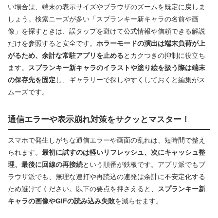
い場合は、端末の表示サイズやブラウザのズームを既定に戻しま
しょう。検索ニーズが多い「スプランキー新キャラの名前や画
像」を探すときは、誤タップを避けて公式情報や信頼できる解説
だけを参照すると安全です。
ホラーモードの演出は端末負荷が上
がるため、余計な常駐アプリを止める
とカクつきの抑制に役立ち
ます。
スプランキー新キャラのイラストや塗り絵を扱う際は端末
の保存先を固定
し、ギャラリーで探しやすくしておくと編集がス
ムーズです。
通信エラーや表示崩れ対策をサクッとマスター！
スマホで発生しがちな通信エラーや画面の乱れは、短時間で整え
られます。
最初に試すのは軽いリフレッシュ、次にキャッシュ整
理、最後に回線の再接続
という順番が鉄板です。アプリ派でもブ
ラウザ派でも、無理な連打や再読込の連発は余計に不安定化する
ため避けてください。以下の要点を押さえると、
スプランキー新
キャラの画像やGIFの読み込み失敗
を減らせます。