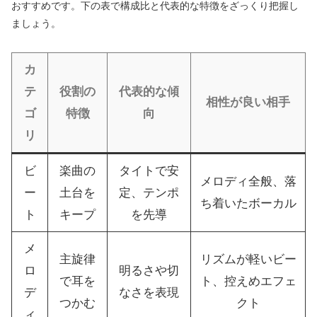
おすすめです。下の表で構成比と代表的な特徴をざっくり把握し
ましょう。
カ
テ
役割の
代表的な傾
相性が良い相手
ゴ
特徴
向
リ
ビ
楽曲の
タイトで安
メロディ全般、落
ー
土台を
定、テンポ
ち着いたボーカル
ト
キープ
を先導
メ
主旋律
リズムが軽いビー
ロ
明るさや切
で耳を
ト、控えめエフェ
デ
なさを表現
つかむ
クト
ィ