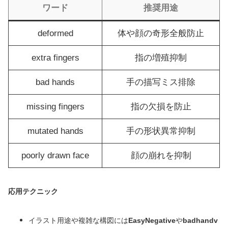
ワード
推奨用途
deformed
体や顔の奇形全般防止
extra fingers
指の増殖抑制
bad hands
手の描写ミス排除
missing fingers
指の欠損を防止
mutated hands
手の形状異常抑制
poorly drawn face
顔の崩れを抑制
応用テクニック
イラスト用途や複雑な構図には
EasyNegative
や
badhandv