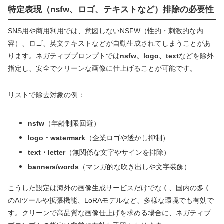
特定表現（nsfw、ロゴ、テキストなど）排除の必要性
SNS用や商用利用では、意図しないNSFW（性的・刺激的な内
容）、ロゴ、英文テキストなどが自動生成されてしまうことがあ
ります。ネガティブプロンプトでは
nsfw、logo、text
などを除外
指定し、安全でクリーンな画像に仕上げることが可能です。
リストで除去対象の例：
nsfw
（年齢制限回避）
logo・watermark
（企業ロゴや透かし抑制）
text・letter
（無関係な文字やサインを排除）
banners/words
（マンガ的な吹き出しや文字装飾）
こうした設定は海外の画像生成サービスだけでなく、国内の多く
のAIツールや拡張機能、LoRAモデルなど、多様な環境でも有効で
す。クリーンで高品質な画像仕上げを求める場合に、ネガティブ