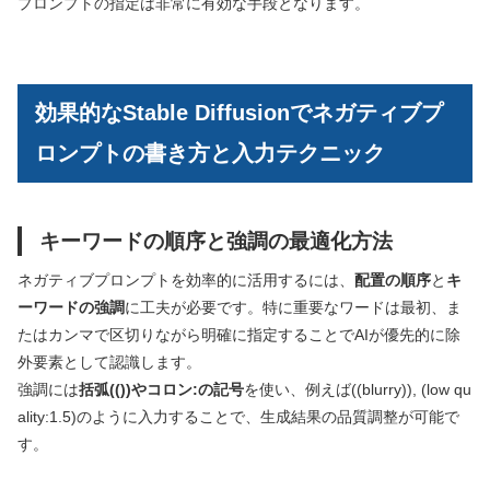
プロンプトの指定は非常に有効な手段となります。
効果的なStable Diffusionでネガティブプ
ロンプトの書き方と入力テクニック
キーワードの順序と強調の最適化方法
ネガティブプロンプトを効率的に活用するには、
配置の順序
と
キ
ーワードの強調
に工夫が必要です。特に重要なワードは最初、ま
たはカンマで区切りながら明確に指定することでAIが優先的に除
外要素として認識します。
強調には
括弧(())やコロン:の記号
を使い、例えば((blurry)), (low qu
ality:1.5)のように入力することで、生成結果の品質調整が可能で
す。