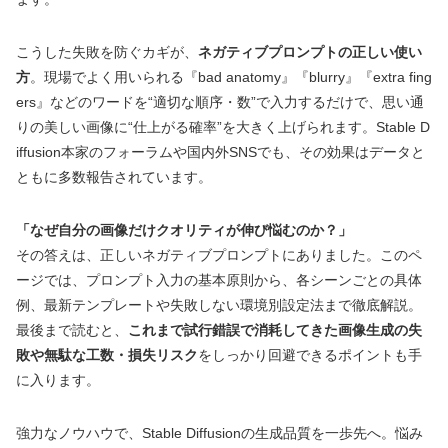
こうした失敗を防ぐカギが、
ネガティブプロンプトの正しい使い
方
。現場でよく用いられる『bad anatomy』『blurry』『extra fing
ers』などのワードを“適切な順序・数”で入力するだけで、思い通
りの美しい画像に“仕上がる確率”を大きく上げられます。Stable D
iffusion本家のフォーラムや国内外SNSでも、その効果はデータと
ともに多数報告されています。
「なぜ自分の画像だけクオリティが伸び悩むのか？」
その答えは、正しいネガティブプロンプトにありました。このペ
ージでは、プロンプト入力の基本原則から、各シーンごとの具体
例、最新テンプレートや失敗しない環境別設定法まで徹底解説。
最後まで読むと、
これまで試行錯誤で消耗してきた画像生成の失
敗や無駄な工数・損失リスク
をしっかり回避できるポイントも手
に入ります。
強力なノウハウで、Stable Diffusionの生成品質を一歩先へ。悩み