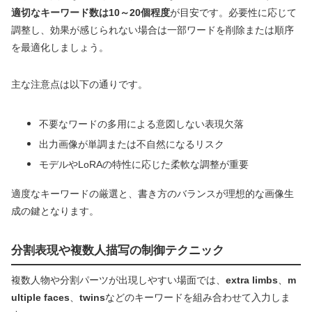
適切なキーワード数は10～20個程度
が目安です。必要性に応じて
調整し、効果が感じられない場合は一部ワードを削除または順序
を最適化しましょう。
主な注意点は以下の通りです。
不要なワードの多用による意図しない表現欠落
出力画像が単調または不自然になるリスク
モデルやLoRAの特性に応じた柔軟な調整が重要
適度なキーワードの厳選と、書き方のバランスが理想的な画像生
成の鍵となります。
分割表現や複数人描写の制御テクニック
複数人物や分割パーツが出現しやすい場面では、
extra limbs
、
m
ultiple faces
、
twins
などのキーワードを組み合わせて入力しま