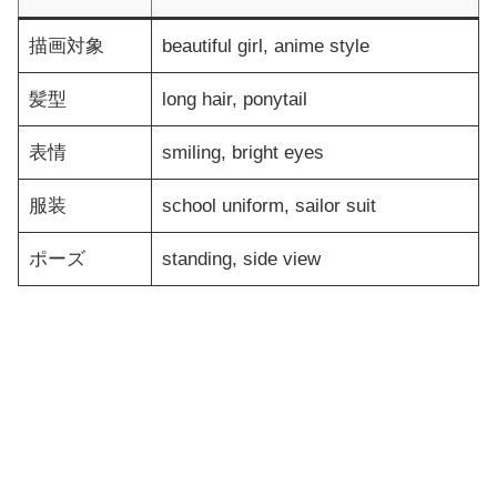
描画対象
beautiful girl, anime style
髪型
long hair, ponytail
表情
smiling, bright eyes
服装
school uniform, sailor suit
ポーズ
standing, side view