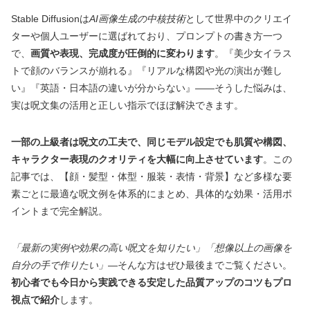
Stable Diffusionは
AI画像生成の中核技術
として世界中のクリエイ
ターや個人ユーザーに選ばれており、プロンプトの書き方一つ
で、
画質や表現、完成度が圧倒的に変わります
。『美少女イラス
トで顔のバランスが崩れる』『リアルな構図や光の演出が難し
い』『英語・日本語の違いが分からない』――そうした悩みは、
実は呪文集の活用と正しい指示でほぼ解決できます。
一部の上級者は呪文の工夫で、同じモデル設定でも肌質や構図、
キャラクター表現のクオリティを大幅に向上させています
。この
記事では、【顔・髪型・体型・服装・表情・背景】など多様な要
素ごとに最適な呪文例を体系的にまとめ、具体的な効果・活用ポ
イントまで完全解説。
「最新の実例や効果の高い呪文を知りたい」「想像以上の画像を
自分の手で作りたい」
―そんな方はぜひ最後までご覧ください。
初心者でも今日から実践できる安定した品質アップのコツもプロ
視点で紹介
します。