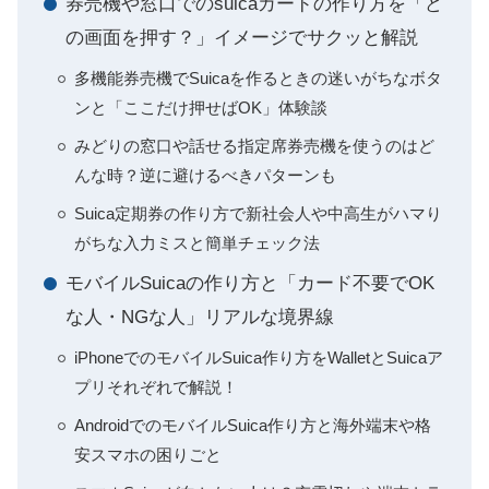
券売機や窓口でのsuicaカードの作り方を「ど
の画面を押す？」イメージでサクッと解説
多機能券売機でSuicaを作るときの迷いがちなボタ
ンと「ここだけ押せばOK」体験談
みどりの窓口や話せる指定席券売機を使うのはど
んな時？逆に避けるべきパターンも
Suica定期券の作り方で新社会人や中高生がハマり
がちな入力ミスと簡単チェック法
モバイルSuicaの作り方と「カード不要でOK
な人・NGな人」リアルな境界線
iPhoneでのモバイルSuica作り方をWalletとSuicaア
プリそれぞれで解説！
AndroidでのモバイルSuica作り方と海外端末や格
安スマホの困りごと