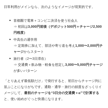
日常利用がメインなら、次のようなイメージが現実的です。
首都圏で電車＋コンビニ決済を使う社会人
⇒ 初回は
3,000円前後（デポジット500円＋チャージ2,500
円程度）
中高生の通学用
⇒ 定期券に加えて、部活や寄り道を考え
1,000〜2,000円チ
ャージ
からスタート
旅行者（2〜3日滞在）
⇒ 交通費＋飲み物・軽食を想定し
3,000〜5,000円チャージ
が多いパターン
「とりあえず最低額だけ」で発行すると、初日からチャージ列に
並ぶことになりがちです。通勤・通学・旅行の頻度をざっくりイ
メージして、
最初のチャージを“3日分の交通費＋α”で計算する
と、使い始めがぐっと快適になります。