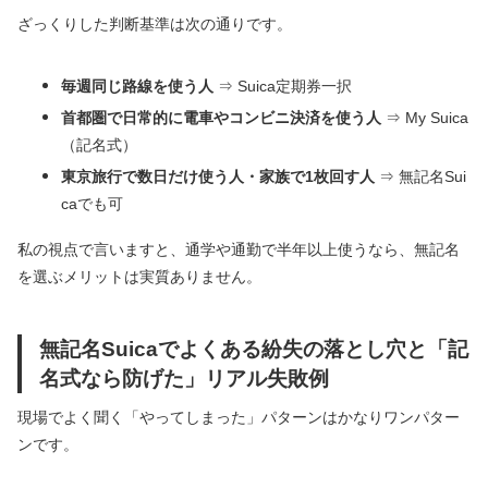
ざっくりした判断基準は次の通りです。
毎週同じ路線を使う人
⇒ Suica定期券一択
首都圏で日常的に電車やコンビニ決済を使う人
⇒ My Suica
（記名式）
東京旅行で数日だけ使う人・家族で1枚回す人
⇒ 無記名Sui
caでも可
私の視点で言いますと、通学や通勤で半年以上使うなら、無記名
を選ぶメリットは実質ありません。
無記名Suicaでよくある紛失の落とし穴と「記
名式なら防げた」リアル失敗例
現場でよく聞く「やってしまった」パターンはかなりワンパター
ンです。