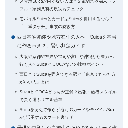
スマホSuicaが向かない人は？充電切れや端末トラ
ブル・家族共有の現実もチェック
モバイルSuicaとカード型Suicaを併用するなら？
「二重タッチ」事故の防ぎ方
西日本や沖縄や地方在住の人へ「Suicaを本当
に作るべき？」賢い判定ガイド
大阪や京都や神戸や福岡や富山や沖縄から東京へ
行く人へSuicaとICOCAなどの比較ポイント
西日本でSuicaを購入できる駅と「東京で作った方
がいい人」とは
SuicaとICOCAどっちが正解？出張・旅行スタイル
で賢く選ぶリアル基準
Suicaをあえて作らず地元ICカードやモバイルSuic
aも活用するスマート裏ワザ
子供や中学生や高校生のためのSuicaカード作