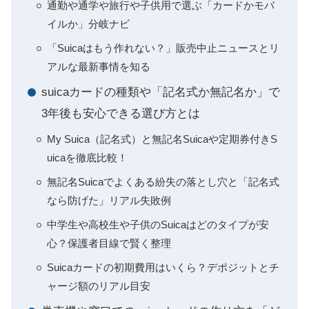
通勤や通学や旅行や子供用で選ぶ「カードかモバ
イルか」分岐ナビ
「Suicaはもう作れない？」販売中止ニュースとリ
アルな最新事情を知る
suicaカードの種類や「記名式か無記名か」で
3年後も安心できる選び方とは
My Suica（記名式）と無記名Suicaや定期券付きS
uicaを徹底比較！
無記名Suicaでよくある紛失の落とし穴と「記名式
なら防げた」リアル失敗例
中学生や高校生や子供のSuicaはどのタイプが安
心？保護者目線で賢く整理
Suicaカードの初期費用はいくら？デポジットとチ
ャージ額のリアル目安