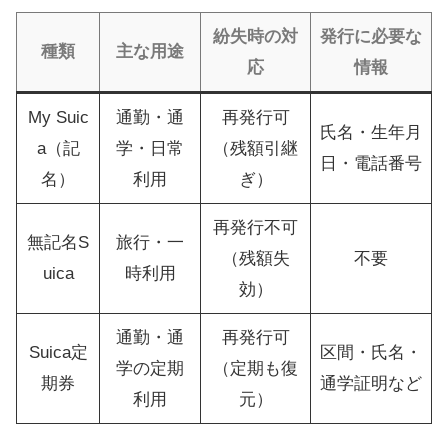
紛失時の対
発行に必要な
種類
主な用途
応
情報
My Suic
通勤・通
再発行可
氏名・生年月
a（記
学・日常
（残額引継
日・電話番号
名）
利用
ぎ）
再発行不可
無記名S
旅行・一
（残額失
不要
uica
時利用
効）
通勤・通
再発行可
Suica定
区間・氏名・
学の定期
（定期も復
期券
通学証明など
利用
元）