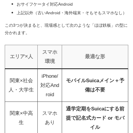
おサイフケータイ対応Android
上記以外（古いAndroid・海外端末・そもそもスマホなし）
この3つが決まると、現場感として次のような「ほぼ鉄板」の型に
分かれます。
スマホ
エリア×人
最適な形
環境
iPhone/
関東×社会
モバイルSuicaメイン＋予
対応And
人・大学生
備は不要
roid
通学定期をSuicaにする前
関東×中高
スマホ
提で記名式カード or モバ
生
あり
イル