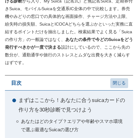
ける診断
から入り、My Suica（記名式）と無記名Suica、定期券付
きSuica、モバイルSuicaを交通系IC全体の中で比較します。券売
機やみどりの窓口での具体的な画面操作、チャージ方法や上限、
紛失時の損失額、SuicaとICOCAどちらを選ぶかといった実務に直
結するポイントだけを抽出しました。検索結果でよく見る「Suica
の作り方」の一般論ではなく、
あなたの条件で今どのSuicaをどう
発行すべきかが一度で決まる
設計にしているので、ここから先の
数分が、通勤通学や旅行のストレスとムダな出費を大きく減らす
はずです。
目次
まずはここから！あなたに合うsuicaカードの
作り方を30秒診断で見つけよう
あなたはどのタイプ？エリアや年齢やスマホ環境
で選ぶ最適なSuicaの選び方