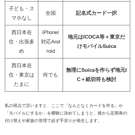
子ども・ス
全国
記名式カード一択
マホなし
西日本在
iPhone/
地元はICOCA等＋東京だ
住・出張多
対応And
けモバイルSuica
め
roid
西日本在
無理にSuicaを作らず地元I
住・東京は
何でも
C＋紙切符も検討
たまに
私の視点で言いますと、ここで「なんとなくカードを作る」か
「モバイルにするか」を曖昧に決めてしまうと、後から定期券の
付け替えや家族の管理で必ず手戻りが発生します。