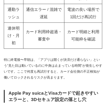
通勤ラ
通信エラー / 混雑で
電波の良い場所で
ッシュ
遅延
1回だけ再試行
連休明
カード利用枠超過・
カード明細と利用
け・月
審査中
可能枠を確認
初
特に終電後〜早朝は、「アプリは開くが決済だけ通らない」とい
う“見た目は動いているのに中身は止まっている時間”が発生しやす
いです。ここで何度も再試行すると、カード会社側の不正検知が
働いてロックされるリスクが高まります。
Apple Pay suicaとVisaカードで起きやすい
エラーと、3Dセキュア設定の落とし穴