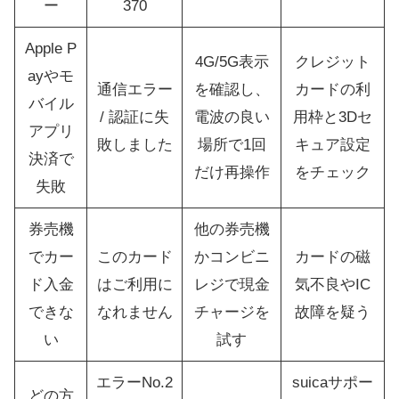
ー
370
Apple P
4G/5G表示
クレジット
ayやモ
通信エラー
を確認し、
カードの利
バイル
/ 認証に失
電波の良い
用枠と3Dセ
アプリ
敗しました
場所で1回
キュア設定
決済で
だけ再操作
をチェック
失敗
券売機
他の券売機
でカー
このカード
かコンビニ
カードの磁
ド入金
はご利用に
レジで現金
気不良やIC
できな
なれません
チャージを
故障を疑う
い
試す
エラーNo.2
suicaサポー
どの方