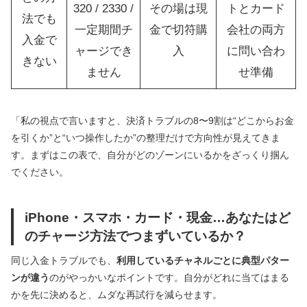
320 / 2330 /
その場は現
トとカード
法でも
一定期間チ
金で切符購
会社の両方
入金で
ャージでき
入
に問い合わ
きない
ません
せ準備
「私の視点で言いますと、決済トラブルの8〜9割は“どこからお金
を引くか”と“いつ操作したか”の整理だけで方向性が見えてきま
す。まずはこの表で、自分がどのゾーンにいるかをざっくり掴ん
でください。
iPhone・スマホ・カード・現金…あなたはど
のチャージ方法でつまずいているか？
同じ入金トラブルでも、
利用しているチャネルごとに典型パター
ンが違う
のがやっかいなポイントです。自分がどれに当てはまる
かを先に決めると、ムダな再試行を減らせます。