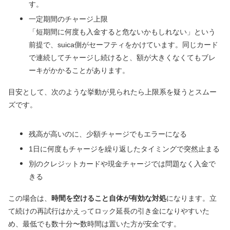
す。
一定期間のチャージ上限
「短期間に何度も入金すると危ないかもしれない」という
前提で、suica側がセーフティをかけています。同じカード
で連続してチャージし続けると、額が大きくなくてもブレ
ーキがかかることがあります。
目安として、次のような挙動が見られたら上限系を疑うとスムー
ズです。
残高が高いのに、少額チャージでもエラーになる
1日に何度もチャージを繰り返したタイミングで突然止まる
別のクレジットカードや現金チャージでは問題なく入金で
きる
この場合は、
時間を空けること自体が有効な対処
になります。立
て続けの再試行はかえってロック延長の引き金になりやすいた
め、最低でも数十分〜数時間は置いた方が安全です。