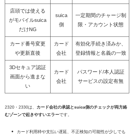
店頭では使える
suica
一定期間のチャージ制
がモバイルsuica
側
限・アカウント状態
だけNG
カード番号変更
カード
有効化手続き済みか、
や更新直後
会社
登録情報と名義の一致
3Dセキュア認証
カード
パスワード/本人認証
画面から進まな
会社
サービスの設定有無
い
2320・2330は、
カード会社の承認とsuica側のチェックが両方絡
むゾーンで起きやすいエラー
です。
カード利用枠や支払い遅延、不正検知の可能性が少しでも