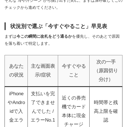
そんな“冷や汗シーン”から抜け出すために、まずは深呼吸してこの
チェックから進めてください。
状況別で選ぶ「今すぐやること」早見表
まずは
今この瞬間に改札をどう通るか
を優先し、そのあとで原因
を落ち着いて特定します。
次の一手
あなた
主な画面表
今すぐやる
（原因切り
の状況
示/症状
こと
分け）
iPhone
支払いを完
近くの券売
やAndro
了できませ
時間帯と残
機でカード
idで入
んでした /
高上限を確
本体に現金
金エラ
エラーNo.1
認
チャージ