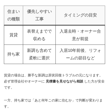
住まい
優先しやすい
タイミングの目安
の種類
工事
表替えまでで
入退去時・オーナー合
賃貸
収める
意が前提
新調も含めて
入居10年前後、リフォ
持ち家
柔軟に選択
ームの節目など
賃貸の場合は、勝手な新調は原状回復トラブルの元になります。
必ず管理会社やオーナーに
見積書を見せながら相談
した方が安全
です。
一方、持ち家では「あと何年この家に住むか」で判断が変わりま
す。