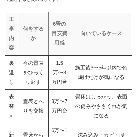
工
6畳の
事
何をする
目安費
向いているケース
内
か
用感
容
裏
今の畳表
1.5
施工後3〜5年以内で色
返
をひっく
万〜3
焼けだけが気になる
し
り返す
万円台
表
畳床はしっかり、表面
畳表とへ
3万〜7
替
の傷みやささくれが気
りを交換
万円台
え
になる
6万〜1
新
畳床から
沈み込み・カビ・段