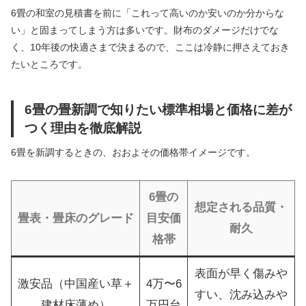
6畳の和室の見積書を前に「これって高いのか安いのか分からな
い」と固まってしまう方は多いです。財布のダメージだけでな
く、10年後の快適さまで決まるので、ここは冷静に押さえておき
たいところです。
6畳の畳新調で知りたい標準相場と価格に差が
つく理由を徹底解説
6畳を新調するときの、おおよその価格帯イメージです。
6畳の
想定される品質・
畳表・畳床のグレード
目安価
耐久
格帯
表面が早く傷みや
激安品（中国産い草＋
4万〜6
すい、沈み込みや
建材床薄め）
万円台