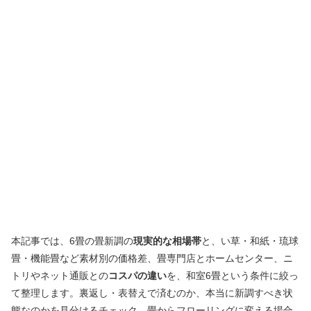
本記事では、6畳の畳新調の
現実的な相場帯
と、い草・和紙・琉球
畳・機能畳など素材別の価格差、畳専門店とホームセンター、ニ
トリやネット通販との
コスパの違い
を、和室6畳という条件に絞っ
て整理します。裏返し・表替えで済むのか、本当に新調すべき状
態なのかを見分けるチェック、畳からフローリングに変える場合