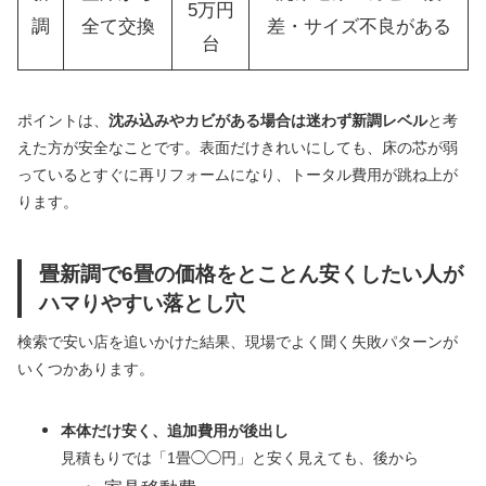
5万円
調
全て交換
差・サイズ不良がある
台
ポイントは、
沈み込みやカビがある場合は迷わず新調レベル
と考
えた方が安全なことです。表面だけきれいにしても、床の芯が弱
っているとすぐに再リフォームになり、トータル費用が跳ね上が
ります。
畳新調で6畳の価格をとことん安くしたい人が
ハマりやすい落とし穴
検索で安い店を追いかけた結果、現場でよく聞く失敗パターンが
いくつかあります。
本体だけ安く、追加費用が後出し
見積もりでは「1畳◯◯円」と安く見えても、後から