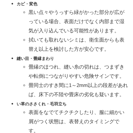
カビ・変色
黒い点々やうっすら緑がかった部分が広が
っている場合、表面だけでなく内部まで湿
気が入り込んでいる可能性があります。
拭いても取れないシミは、衛生面からも表
替え以上を検討した方が安心です。
縫い目・畳縁まわり
畳縁のほつれ、縫い糸の切れは、つまずき
や転倒につながりやすい危険サインです。
畳同士のすき間に1～2mm以上の段差があれ
ば、床下の不陸や畳床の劣化も疑います。
い草のささくれ・毛羽立ち
表面をなでてチクチクしたり、服に細かい
屑がつく状態は、表替えのタイミングで
す。