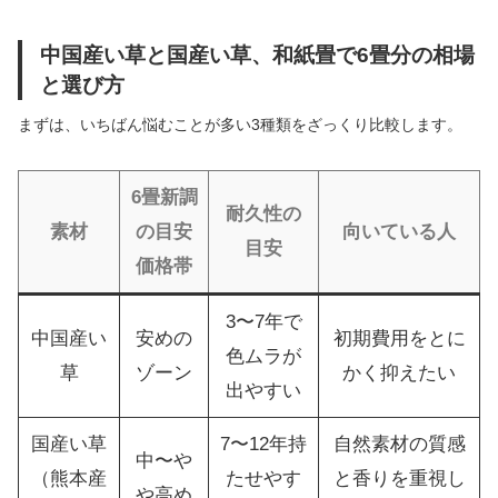
中国産い草と国産い草、和紙畳で6畳分の相場
と選び方
まずは、いちばん悩むことが多い3種類をざっくり比較します。
6畳新調
耐久性の
素材
の目安
向いている人
目安
価格帯
3〜7年で
中国産い
安めの
初期費用をとに
色ムラが
草
ゾーン
かく抑えたい
出やすい
国産い草
7〜12年持
自然素材の質感
中〜や
（熊本産
たせやす
と香りを重視し
や高め