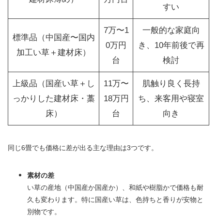
すい
7万〜1
一般的な家庭向
標準品（中国産〜国内
0万円
き、10年前後で再
加工い草＋建材床）
台
検討
上級品（国産い草＋し
11万〜
肌触り良く長持
っかりした建材床・藁
18万円
ち、来客用や寝室
床）
台
向き
同じ6畳でも価格に差が出る主な理由は3つです。
素材の差
い草の産地（中国産か国産か）、和紙や樹脂かで価格も耐
久も変わります。特に国産い草は、色持ちと香りが安物と
別物です。