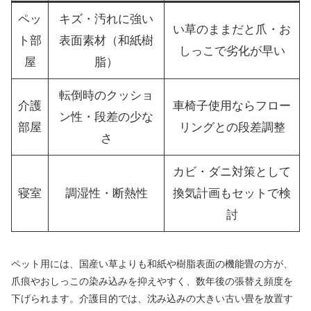
ペッ
キズ・汚れに強い
い草のままだと爪・お
ト部
表面素材（和紙樹
しっこで劣化が早い
屋
脂）
転倒時のクッショ
介護
車椅子使用ならフロー
ン性・段差の少な
部屋
リングとの段差調整
さ
カビ・ダニ対策として
寝室
調湿性・断熱性
換気計画もセットで検
討
ペット用には、国産い草よりも和紙や樹脂表面の機能畳の方が、
爪痕やおしっこの染み込みを抑えやすく、数年後の張替え頻度を
下げられます。介護目的では、沈み込みの大きい古い畳を放置す