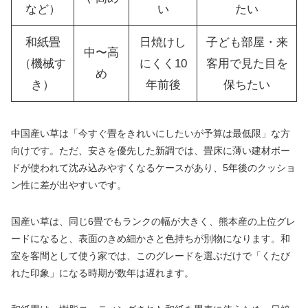
など）
い
たい
和紙畳
日焼けし
子ども部屋・来
中〜高
（機械す
にくく10
客用で見た目を
め
き）
年前後
保ちたい
中国産い草は「今すぐ畳をきれいにしたいが予算は最低限」な方
向けです。ただ、安さを優先した新調では、畳床に薄い建材ボー
ドが使われて沈み込みやすくなるケースがあり、5年後のクッショ
ン性に差が出やすいです。
国産い草は、同じ6畳でもランクの幅が大きく、熊本産の上位グレ
ードになると、表面のきめ細かさと色持ちが別物になります。和
室を客間として使う家では、このグレードを選ぶだけで「くたび
れた印象」になる時期が数年は遅れます。