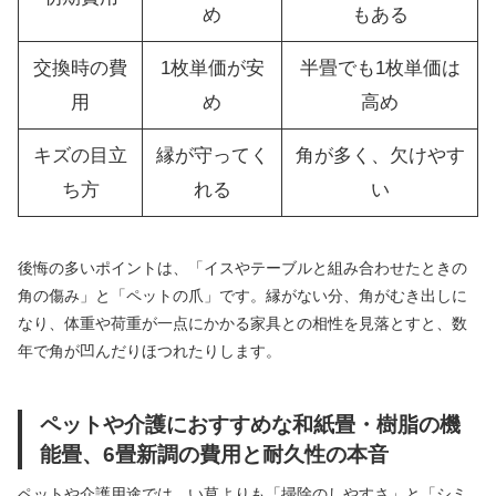
め
もある
交換時の費
1枚単価が安
半畳でも1枚単価は
用
め
高め
キズの目立
縁が守ってく
角が多く、欠けやす
ち方
れる
い
後悔の多いポイントは、「イスやテーブルと組み合わせたときの
角の傷み」と「ペットの爪」です。縁がない分、角がむき出しに
なり、体重や荷重が一点にかかる家具との相性を見落とすと、数
年で角が凹んだりほつれたりします。
ペットや介護におすすめな和紙畳・樹脂の機
能畳、6畳新調の費用と耐久性の本音
ペットや介護用途では、い草よりも「掃除のしやすさ」と「シミ