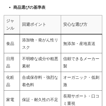
商品選びの基準表
ジャ
回避ポイント
安心な選び方
ンル
添加物・発がん性リ
食品
無添加・産地直送
スク
日用
不明瞭な成分や粗悪
信頼できるメーカー
品
素材
製
化粧
合成保存料・強烈な
オーガニック・低刺
品
着色料
激
長期サポート・口コ
家電
保証・耐久性の不足
ミ重視