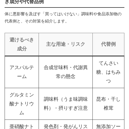
き成分や代替品例
体に悪影響を及ぼす「買ってはいけない」調味料や食品添加物の
代表例と、その対策を紹介します。
避けるべき
主な用途・リスク
代替例
成分
てんさい
アスパルテ
合成甘味料・代謝異
糖、はちみ
ーム
常の懸念
つ
グルタミン
調味料（うま味調味
昆布・干し
酸ナトリウ
料）・摂りすぎ注意
椎茸
ム
亜硝酸ナト
発色剤・発がんリス
無添加ソー