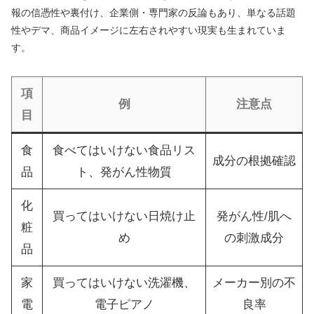
報の信憑性や裏付け、企業側・専門家の反論もあり、単なる話題
性やデマ、商品イメージに左右されやすい現実も生まれていま
す。
項
例
注意点
目
食
食べてはいけない食品リス
成分の根拠確認
品
ト、発がん性物質
化
買ってはいけない日焼け止
発がん性/肌へ
粧
め
の刺激成分
品
家
買ってはいけない洗濯機、
メーカー別の不
電
電子ピアノ
良率