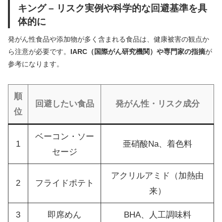
キング – リスク実例や科学的な回避基準を具
体的に
発がん性食品や添加物が多く含まれる食品は、健康被害の観点か
ら注意が必要です。
IARC（国際がん研究機関）や専門家の指摘
が
参考になります。
順
回避したい食品
発がん性・リスク成分
位
ベーコン・ソー
1
亜硝酸Na、着色料
セージ
アクリルアミド（加熱由
2
フライドポテト
来）
3
即席めん
BHA、人工調味料