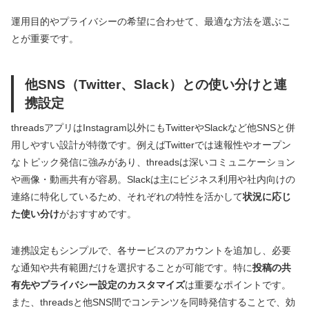
運用目的やプライバシーの希望に合わせて、最適な方法を選ぶこ
とが重要です。
他SNS（Twitter、Slack）との使い分けと連
携設定
threadsアプリはInstagram以外にもTwitterやSlackなど他SNSと併
用しやすい設計が特徴です。例えばTwitterでは速報性やオープン
なトピック発信に強みがあり、threadsは深いコミュニケーション
や画像・動画共有が容易。Slackは主にビジネス利用や社内向けの
連絡に特化しているため、それぞれの特性を活かして
状況に応じ
た使い分け
がおすすめです。
連携設定もシンプルで、各サービスのアカウントを追加し、必要
な通知や共有範囲だけを選択することが可能です。特に
投稿の共
有先やプライバシー設定のカスタマイズ
は重要なポイントです。
また、threadsと他SNS間でコンテンツを同時発信することで、効