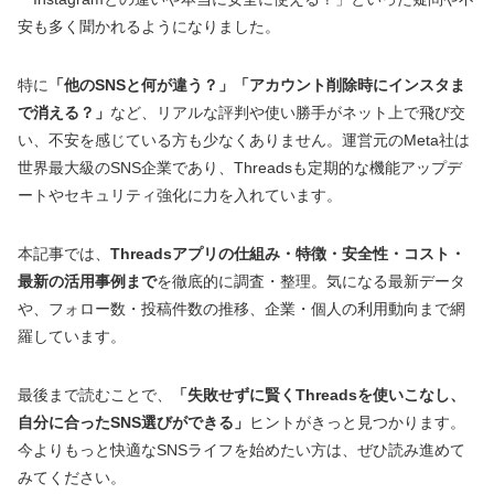
安も多く聞かれるようになりました。
特に
「他のSNSと何が違う？」「アカウント削除時にインスタま
で消える？」
など、リアルな評判や使い勝手がネット上で飛び交
い、不安を感じている方も少なくありません。運営元のMeta社は
世界最大級のSNS企業であり、Threadsも定期的な機能アップデ
ートやセキュリティ強化に力を入れています。
本記事では、
Threadsアプリの仕組み・特徴・安全性・コスト・
最新の活用事例まで
を徹底的に調査・整理。気になる最新データ
や、フォロー数・投稿件数の推移、企業・個人の利用動向まで網
羅しています。
最後まで読むことで、
「失敗せずに賢くThreadsを使いこなし、
自分に合ったSNS選びができる」
ヒントがきっと見つかります。
今よりもっと快適なSNSライフを始めたい方は、ぜひ読み進めて
みてください。