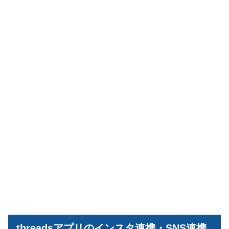
threadsアプリのインスタ連携・SNS連携