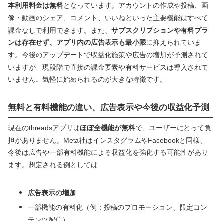
本利用料金は無料
となっています。アカウントの作成や投稿、画
像・動画のシェア、コメント、いいねといった主要機能はすべて
課金なしで利用できます。また、
サブスクリプションや有料プラ
ンは存在せず、アプリ内の広告表示も最小限
に抑えられていま
す。今後のアップデートで収益化施策や広告の増加が予測されて
いますが、現段階で直接の課金要素や有料サービスは導入されて
いません。気軽に始められるのが大きな特徴です。
無料と有料機能の違い、広告表示や今後の収益化予測
現在のthreadsアプリは
ほぼ全機能が無料
で、ユーザーにとって負
担がありません。Meta社はインスタグラムやFacebookと同様、
今後は広告や一部有料機能による収益化を強化する可能性があり
ます。想定される例としては
広告表示の増加
一部機能の有料化（例：投稿のプロモーション、限定コン
テンツ配信）