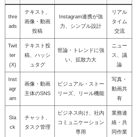
テキスト、
リアル
thre
Instagram連携が強
画像・動画
タイム
ads
力、シンプル設計
投稿
交流
Twit
テキスト投
ニュー
世論・トレンドに強
ter
稿、ハッシ
ス、議
い、拡散力大
(X)
ュタグ
論
Inst
写真・
画像・動画
ビジュアル・ストー
agr
動画共
主体のSNS
リーズ、リール機能
am
有
ビジネス向け、社内
業務連
Sla
チャット、
コミュニケーション
絡・共
ck
タスク管理
専用
同作業