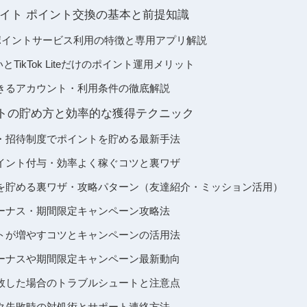
イト ポイント交換の基本と前提知識
eとは？ポイントサービス利用の特徴と専用アプリ解説
いとTikTok Liteだけのポイント運用メリット
きるアカウント・利用条件の徹底解説
eポイントの貯め方と効率的な獲得テクニック
・招待制度でポイントを貯める最新手法
イント付与・効率よく稼ぐコツと裏ワザ
を貯める裏ワザ・攻略パターン（友達紹介・ミッション活用）
ーナス・期間限定キャンペーン攻略法
トが増やすコツとキャンペーンの活用法
ーナスや期間限定キャンペーン最新動向
敗した場合のトラブルシュートと注意点
ク失敗時の対処術とサポート連絡方法