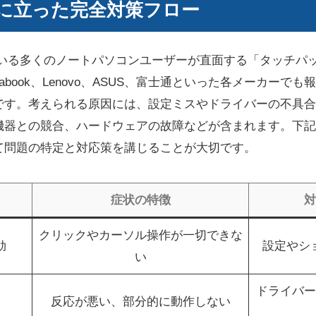
に立った完全対策フロー
利用している多くのノートパソコンユーザーが直面する「タッチ
ynabook、Lenovo、ASUS、富士通といった各メーカー
す。考えられる原因には、設定ミスやドライバーの不具合、W
機器との競合、ハードウェアの故障などが含まれます。下記
て問題の特定と対応策を講じることが大切です。
症状の特徴
対
クリックやカーソル操作が一切できな
効
設定やシ
い
ドライバー
常
反応が悪い、部分的に動作しない