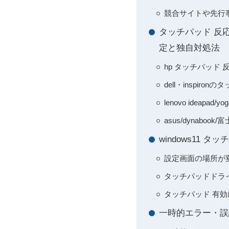
競合サイトや先行
タッチパッド 反応しない
定と独自対処法
hp タッチパッド 
dell・inspi
lenovo ide
asus/dynab
windows11
設定画面の場所が
タッチパッドドラ
タッチパッド 有
一時的エラー・誤