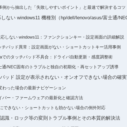
事例から抽出した「失敗しやすいポイント」と最速で解決するコツ
 windows11 機種別（hp/dell/lenovo/asus/富士通/NE
反応しない windows11：ファンクションキー・設定画面の詳細解説
ronのタッチパッド異常：設定画面がない・ショートカットキー活用事例
apad/yogaでのタッチパッド不具合：ドライバ自動更新・感度調整術
ook/富士通/NEC固有のトラブルと独自の初期化・再セットアップ誘導
 タッチパッド 設定が表示されない・オンオフできない場合の確
変わった場合の最新ナビゲーション
イバー・ファームウェアの最新化と確認方法
効にできない・ショートカットも効かない場合の例外対応
認識・ロック等の変則トラブル事例とその本質的解決法