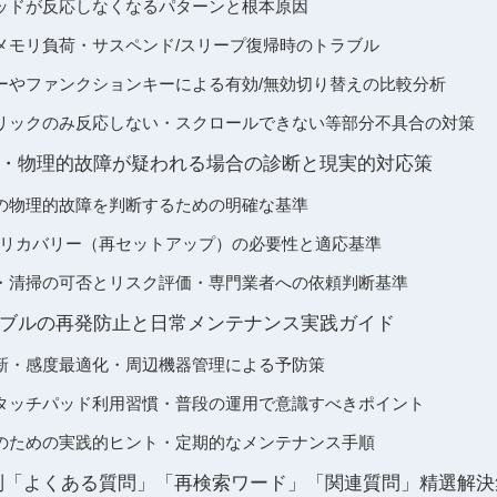
ッドが反応しなくなるパターンと根本原因
メモリ負荷・サスペンド/スリープ復帰時のトラブル
ーやファンクションキーによる有効/無効切り替えの比較分析
リックのみ反応しない・スクロールできない等部分不具合の対策
・物理的故障が疑われる場合の診断と現実的対応策
の物理的故障を判断するための明確な基準
化・リカバリー（再セットアップ）の必要性と適応基準
・清掃の可否とリスク評価・専門業者への依頼判断基準
ブルの再発防止と日常メンテナンス実践ガイド
新・感度最適化・周辺機器管理による予防策
タッチパッド利用習慣・普段の運用で意識すべきポイント
のための実践的ヒント・定期的なメンテナンス手順
別「よくある質問」「再検索ワード」「関連質問」精選解決