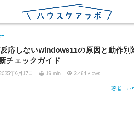
PT
応しないwindows11の原因と動作別
新チェックガイド
2025年6月17日
19 min
2,484
views
著者：ハ