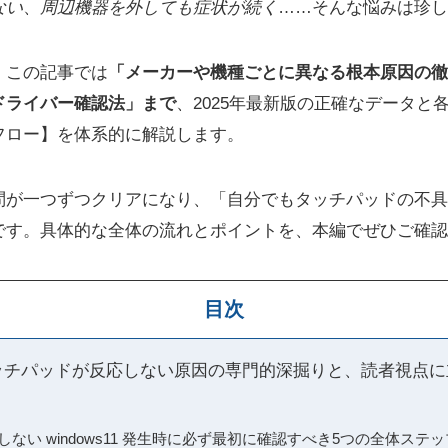
ない
、
周辺機器を外しても症状が続く
……そんな悩みは珍し
。この記事では
「メーカーや機種ごとに異なる根本原因の徹
ドライバー確認法」まで
、2025年最新版の正確なデータと
フロー】を体系的に解説します。
問が一つずつクリアになり、「自分でもタッチパッドの不具
です。具体的な全体の流れとポイントを、本編でぜひご確認
目次
11でタッチパッドが反応しない原因の専門的深掘りと、読者視点
しない windows11 発生時に必ず最初に確認すべき5つの全体ステッ