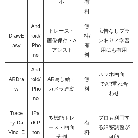
小
有
料
And
無
トレース・
広告なしプラ
DrawE
roid/
料/
画像保存・A
ンあり／学習
asy
iPho
有
Iアシスト
用にも有用
ne
料
And
スマホ画面上
ARDra
roid/
AR写し絵・
無
でAR重ね合
w
iPho
カメラ連動
料
わせ
ne
Trace
iPa
多機能トレ
プロも利用す
by Da
d/iP
有
ース・画面
る細密調整が
Vinci E
hon
料
分割
可能