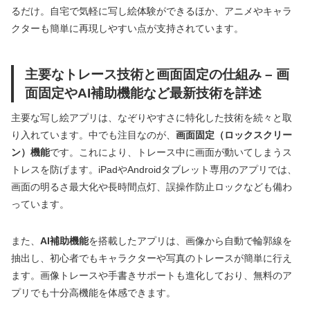
るだけ。自宅で気軽に写し絵体験ができるほか、アニメやキャラ
クターも簡単に再現しやすい点が支持されています。
主要なトレース技術と画面固定の仕組み – 画
面固定やAI補助機能など最新技術を詳述
主要な写し絵アプリは、なぞりやすさに特化した技術を続々と取
り入れています。中でも注目なのが、
画面固定（ロックスクリー
ン）機能
です。これにより、トレース中に画面が動いてしまうス
トレスを防げます。iPadやAndroidタブレット専用のアプリでは、
画面の明るさ最大化や長時間点灯、誤操作防止ロックなども備わ
っています。
また、
AI補助機能
を搭載したアプリは、画像から自動で輪郭線を
抽出し、初心者でもキャラクターや写真のトレースが簡単に行え
ます。画像トレースや手書きサポートも進化しており、無料のア
プリでも十分高機能を体感できます。