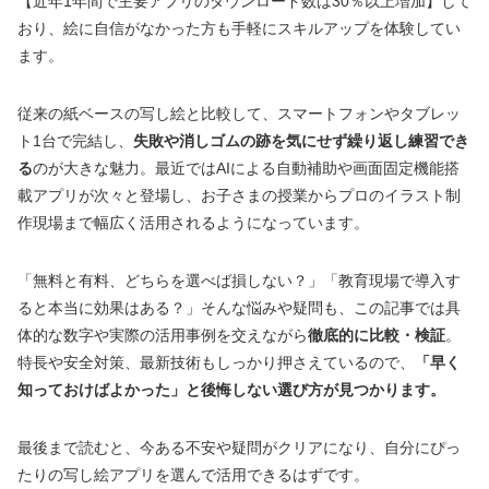
【近年1年間で主要アプリのダウンロード数は30％以上増加】して
おり、絵に自信がなかった方も手軽にスキルアップを体験してい
ます。
従来の紙ベースの写し絵と比較して、スマートフォンやタブレッ
ト1台で完結し、
失敗や消しゴムの跡を気にせず繰り返し練習でき
る
のが大きな魅力。最近ではAIによる自動補助や画面固定機能搭
載アプリが次々と登場し、お子さまの授業からプロのイラスト制
作現場まで幅広く活用されるようになっています。
「無料と有料、どちらを選べば損しない？」「教育現場で導入す
ると本当に効果はある？」そんな悩みや疑問も、この記事では具
体的な数字や実際の活用事例を交えながら
徹底的に比較・検証
。
特長や安全対策、最新技術もしっかり押さえているので、
「早く
知っておけばよかった」と後悔しない選び方が見つかります。
最後まで読むと、今ある不安や疑問がクリアになり、自分にぴっ
たりの写し絵アプリを選んで活用できるはずです。