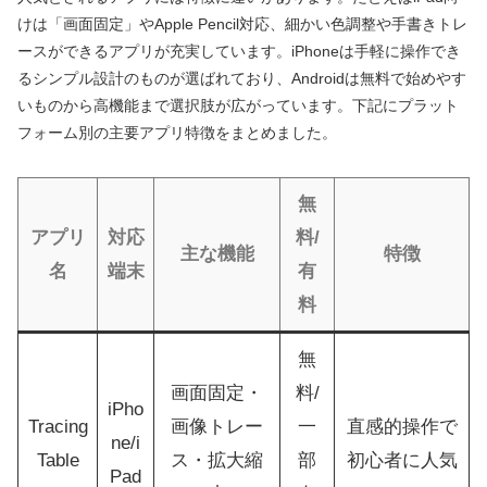
けは「画面固定」やApple Pencil対応、細かい色調整や手書きトレ
ースができるアプリが充実しています。iPhoneは手軽に操作でき
るシンプル設計のものが選ばれており、Androidは無料で始めやす
いものから高機能まで選択肢が広がっています。下記にプラット
フォーム別の主要アプリ特徴をまとめました。
無
アプリ
対応
料/
主な機能
特徴
名
端末
有
料
無
画面固定・
料/
iPho
Tracing
画像トレー
一
直感的操作で
ne/i
Table
ス・拡大縮
部
初心者に人気
Pad