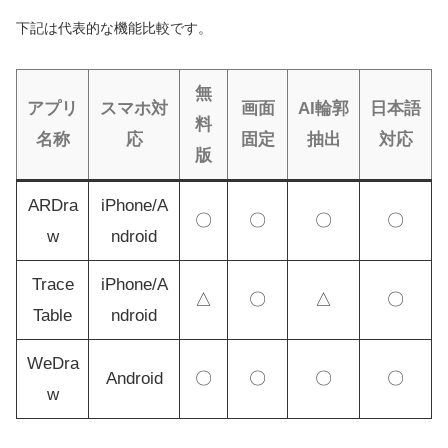
下記は代表的な機能比較です。
無
アプリ
スマホ対
画面
AI輪郭
日本語
料
名称
応
固定
抽出
対応
版
ARDra
iPhone/A
〇
〇
〇
〇
w
ndroid
Trace
iPhone/A
△
〇
△
〇
Table
ndroid
WeDra
Android
〇
〇
〇
〇
w