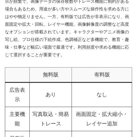
示が頻繁で、画像データの保存枚数やトレース機能に制約がある
場合もあるため、用途が多い方やスムーズな操作性を求める方に
はやや物足りません。一方、有料版では広告が非表示になり、画
面固定や拡大・回転、レイヤー機能、画像解像度の調整など高度
なオプションが搭載されています。キャラクターやアニメ画像の
写し絵、プロ仕様の下絵作成、色調補正など多機能で、教育・趣
味・仕事など幅広い場面で最適です。利用頻度や求める機能に応
じて選択することが重要です。
無料版
有料版
広告表
あり
なし
示
主要機
写真取込・簡易
画面固定・拡大縮小・
能
トレース
レイヤー追加