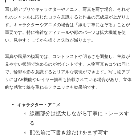
写し絵アプリでキャラクターやアニメ、写真を写す場合、それぞ
れのジャンルに応じたコツを意識すると作品の完成度が上がりま
す。キャラクターやアニメの場合は「線を丁寧になぞる」ことが
重要です。特に複雑なディテールや顔のパーツは拡大機能を使
い、見やすくしてから描くと失敗が減ります。
写真や風景の模写では、コントラストや明るさを調整し、主線が
見やすい状態で進めるのがポイントです。人物写真もコツは同じ
で、輪郭や影を意識するとリアルな表現ができます。写し絵アプ
リにはAR機能やレイヤー描画も搭載されている場合があり、立体
的な感覚で線を重ねるテクニックも効果的です。
キャラクター・アニメ
線画部分は拡大しながら丁寧にトレースす
る
配色前に下書き線だけをまず写す