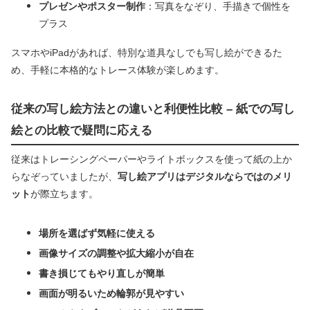
プレゼンやポスター制作
：写真をなぞり、手描きで個性を
プラス
スマホやiPadがあれば、特別な道具なしでも写し絵ができるた
め、手軽に本格的なトレース体験が楽しめます。
従来の写し絵方法との違いと利便性比較 – 紙での写し
絵との比較で疑問に応える
従来はトレーシングペーパーやライトボックスを使って紙の上か
らなぞっていましたが、
写し絵アプリはデジタルならではのメリ
ット
が際立ちます。
場所を選ばず気軽に使える
画像サイズの調整や拡大縮小が自在
書き損じてもやり直しが簡単
画面が明るいため輪郭が見やすい