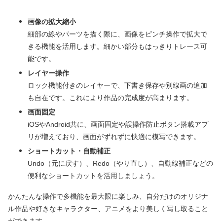
画像の拡大縮小
細部の線やパーツを描く際に、画像をピンチ操作で拡大で
きる機能を活用します。細かい部分もはっきりトレース可
能です。
レイヤー操作
ロック機能付きのレイヤーで、下書き保存や別線画の追加
も自在です。これにより作品の完成度が高まります。
画面固定
iOSやAndroid共に、画面固定や誤操作防止ボタン搭載アプ
リが増えており、画面がずれずに快適に模写できます。
ショートカット・自動補正
Undo（元に戻す）、Redo（やり直し）、自動線補正などの
便利なショートカットを活用しましょう。
かんたんな操作で多機能を最大限に楽しみ、自分だけのオリジナ
ル作品や好きなキャラクター、アニメをより美しく写し取ること
ができます。