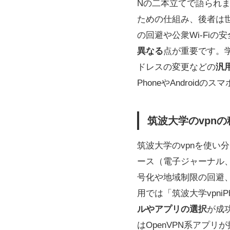
Nの二本立てで語られ
ための仕組み、後者は
の回避や公衆Wi‑Fi
異なる
点が重要です。学
ドレスの変更などの
汎
PhoneやAndroidのス
筑波大学のvpn
筑波大学のvpnを使
ース（電子ジャーナル
号化や地域制限の回避、公
用では「筑波大学vpni
ルやアプリの選択
が成功
はOpenVPN系アプ