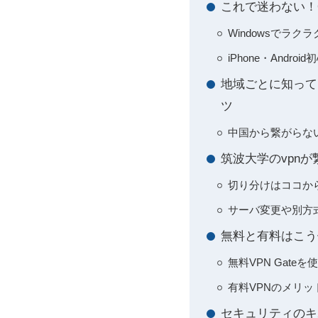
これで迷わない！
Windowsでラク
iPhone・Andr
地域ごとに知って
ツ
中国から繋がらな
筑波大学のvpn
切り分けはココか
サーバ変更や別方
無料と有料はこう
無料VPN Gat
有料VPNのメリ
セキュリティのキ