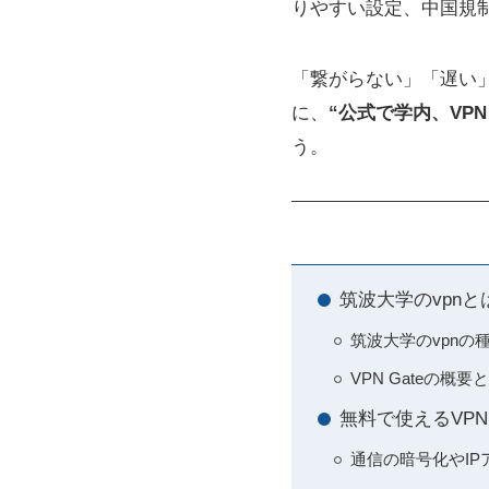
りやすい設定、中国規
「繋がらない」「遅い
に、
“公式で学内、VPN
う。
筑波大学のvpn
筑波大学のvpn
VPN Gateの
無料で使えるVPN
通信の暗号化やIP