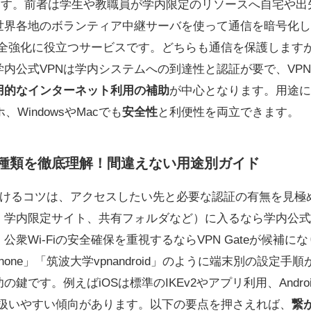
ます。前者は学生や教職員が学内限定のリソースへ自宅や出
世界各地のボランティア中継サーバを使って通信を暗号化し
の安全強化に役立つサービスです。どちらも通信を保護します
内公式VPNは学内システムへの到達性と認証が要で、VPN G
用的なインターネット利用の補助
が中心となります。用途に
マホ、WindowsやMacでも
安全性
と利便性を両立できます。
の種類を徹底理解！間違えない用途別ガイド
い分けるコツは、アクセスしたい先と必要な認証の有無を見極
、学内限定サイト、共有フォルダなど）に入るなら学内公式
衆Wi‑Fiの安全確保を重視するならVPN Gateが候補
Phone」「筑波大学vpnandroid」のように端末別の設定手
の鍵です。例えばiOSは標準のIKEv2やアプリ利用、Andr
リが扱いやすい傾向があります。以下の要点を押さえれば、
繋