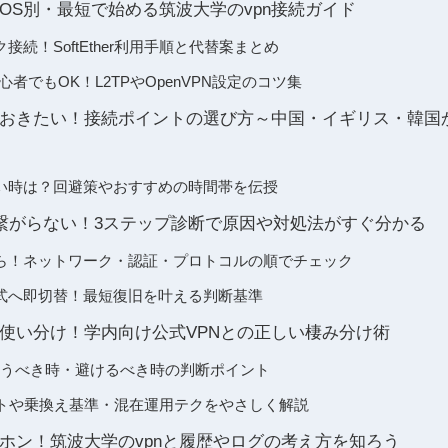
OS別・最短で始める筑波大学のvpn接続ガイド
ラク接続！SoftEther利用手順と代替案まとめ
oid初心者でもOK！L2TPやOpenVPN設定のコツ集
おきたい！接続ポイントの選び方～中国・イギリス・韓国
い時は？回避策やおすすめの時間帯を伝授
が繋がらない！3ステップ診断で原因や対処法がすぐ分かる
ら！ネットワーク・認証・プロトコルの順でチェック
式へ即切替！最短復旧を叶える判断基準
使い分け！学内向け公式VPNとの正しい棲み分け術
eを使うべき時・避けるべき時の判断ポイント
ットや乗換え基準・混在運用テクをやさしく解説
ホン！筑波大学のvpnと履歴やログの考え方を知ろう