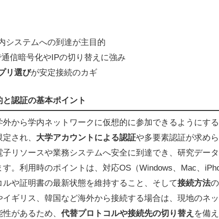
内システムへの到達が主目的
通信暗号化やIPの切り替えに強み
プリ選び
が安定接続のカギ
的と認証の基本ポイント
、学外から学内ネットワークに仮想的に参加できるようにす
限定され、
大学アカウントによる認証
や多要素認証が求めら
電子リソースや業務システムへ安全に到達でき、研究データ
利用時のポイントは、対応OS（Windows、Mac、iPhon
コルや証明書の最新状態を維持すること、そして
接続方法
の
やイギリス、韓国など海外から接続する場合は、現地のネッ
能性があるため、
代替プロトコルや接続先の切り替え
を備え