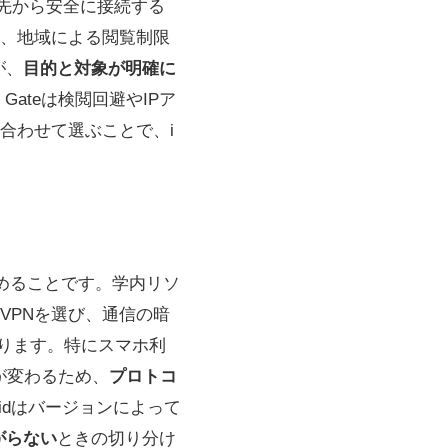
先から安全に接続する
、地域による閲覧制限
が、
目的と対象が明確に
ateは検閲回避やIPア
合わせて選ぶことで、i
めることです。学内リソ
VPNを選び、通信の暗
になります。特にスマホ利
順が変わるため、
プロトコ
oidはバージョンによって
がらない
ときの切り分け