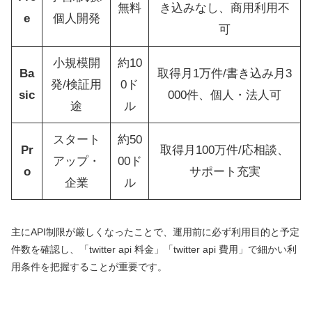
無料
き込みなし、商用利用不
e
個人開発
可
小規模開
約10
Ba
取得月1万件/書き込み月3
発/検証用
0ド
sic
000件、個人・法人可
途
ル
スタート
約50
Pr
取得月100万件/応相談、
アップ・
00ド
o
サポート充実
企業
ル
主にAPI制限が厳しくなったことで、運用前に必ず利用目的と予定
件数を確認し、「twitter api 料金」「twitter api 費用」で細かい利
用条件を把握することが重要です。