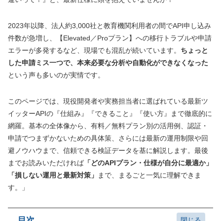
2023年以降、法人約3,000社と教育機関利用者の間でAPI申し込み
件数が急増し、【Elevated／Proプラン】への移行トラブルや申請
エラーが多発するなど、現場でも混乱が続いています。
ちょっと
した申請ミス一つで、本来必要な分析や自動化ができなくなった
という声も多いのが実情です。
このページでは、現役開発者や実務担当者に選ばれている最新ツ
イッターAPIの『仕組み』『できること』『使い方』まで徹底的に
網羅。基本の全体像から、有料／無料プラン別の活用例、認証・
申請でつまずかないための具体策、さらには最新の運用制限や回
避ノウハウまで、信頼できる検証データを基に解説します。最後
までお読みいただければ
「どのAPIプラン・仕様が自分に最適か」
「損しない運用と最新対策」
まで、まるごと一気に理解できま
す。」
目次