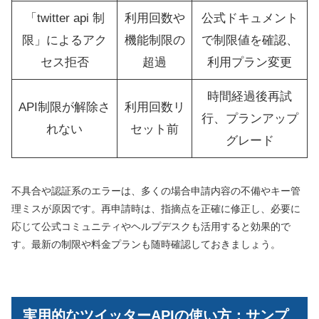
「twitter api 制
利用回数や
公式ドキュメント
限」によるアク
機能制限の
で制限値を確認、
セス拒否
超過
利用プラン変更
時間経過後再試
API制限が解除さ
利用回数リ
行、プランアップ
れない
セット前
グレード
不具合や認証系のエラーは、多くの場合申請内容の不備やキー管
理ミスが原因です。再申請時は、指摘点を正確に修正し、必要に
応じて公式コミュニティやヘルプデスクも活用すると効果的で
す。最新の制限や料金プランも随時確認しておきましょう。
実用的なツイッターAPIの使い方：サンプ