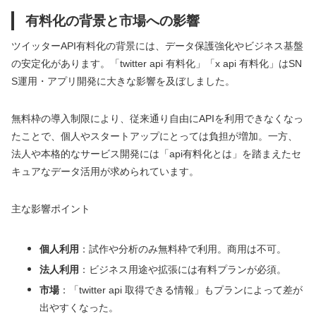
有料化の背景と市場への影響
ツイッターAPI有料化の背景には、データ保護強化やビジネス基盤
の安定化があります。「twitter api 有料化」「x api 有料化」はSN
S運用・アプリ開発に大きな影響を及ぼしました。
無料枠の導入制限により、従来通り自由にAPIを利用できなくなっ
たことで、個人やスタートアップにとっては負担が増加。一方、
法人や本格的なサービス開発には「api有料化とは」を踏まえたセ
キュアなデータ活用が求められています。
主な影響ポイント
個人利用
：試作や分析のみ無料枠で利用。商用は不可。
法人利用
：ビジネス用途や拡張には有料プランが必須。
市場
：「twitter api 取得できる情報」もプランによって差が
出やすくなった。