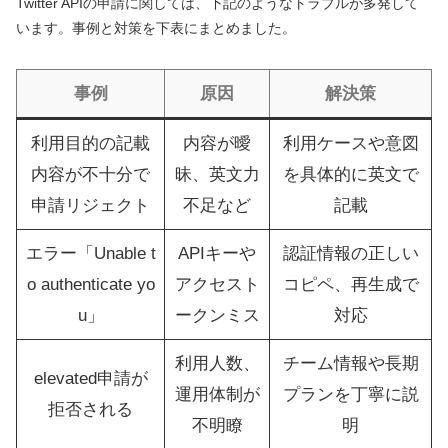
Twitter APIの申請に関しては、下記のようなトラブルが多発して
います。事例と対策を下表にまとめました。
事例
原因
解決策
利用目的の記載
内容が曖
利用ケースや意図
内容が不十分で
昧、英文力
を具体的に英文で
申請リジェクト
不足など
記載
エラー「Unable t
APIキーや
認証情報の正しい
o authenticate yo
アクセスト
コピペ、再生成で
u」
ークンミス
対応
利用人数、
チーム情報や長期
elevated申請が
運用体制が
プランを丁寧に説
拒否される
不明瞭
明