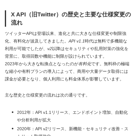
X API（旧Twitter）の歴史と主要な仕様変更の
流れ
ツイッターAPIは登場以来、進化と共に大きな仕様変更や制限強
化、有料化が波及してきました。
API v1.1
時代は無料で多機能な
利用が可能でしたが、
v2
以降はセキュリティや乱用対策の強化を
背景に、取得回数や機能に制限が設けられています。
2023年から大きな転換点となったのが
有料化
です。無料枠の極端
な縮小や有料プランの導入によって、商用や大量データ取得には
課金が必要となり、個人利用にも料金体系が影響しています。
主な歴史と仕様変更の流れは次の通りです。
2012年：API v1.1リリース、エンドポイント増加、自動化
や分析利用が拡大
2020年：API v2リリース、新機能・セキュリティ改善・ス