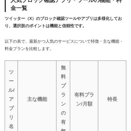
人気ブロック確認アプリ・ツールの機能・料
金一覧
ツイッター（X）のブロック確認ツールやアプリは多様化してお
り、選択肢のポイントは機能と信頼性です。
以下の表で、最新かつ人気のサービスについて特徴・主な機能・
料金プランを比較します。
無
ツ
料
ー
プ
ル/
ラ
有料プラ
ア
主な機能
特長
ン
ン/月額
プ
の
リ
有
名