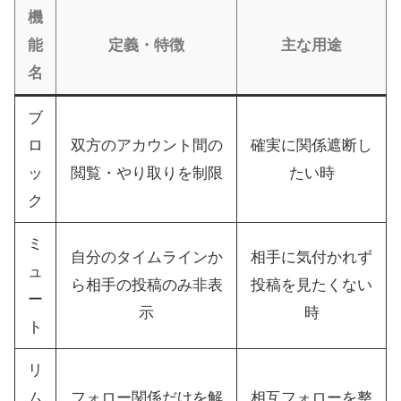
機
能
定義・特徴
主な用途
名
ブ
ロ
双方のアカウント間の
確実に関係遮断し
ッ
閲覧・やり取りを制限
たい時
ク
ミ
自分のタイムラインか
相手に気付かれず
ュ
ら相手の投稿のみ非表
投稿を見たくない
ー
示
時
ト
リ
ム
フォロー関係だけを解
相互フォローを整