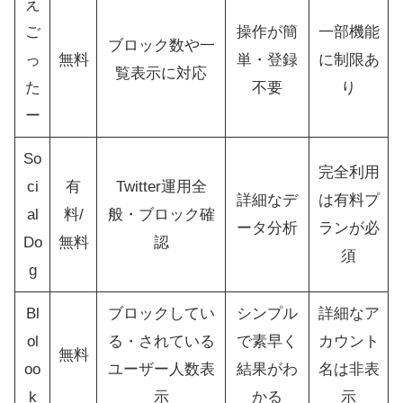
え
ご
操作が簡
一部機能
ブロック数や一
っ
無料
単・登録
に制限あ
覧表示に対応
た
不要
り
ー
So
完全利用
ci
有
Twitter運用全
詳細なデ
は有料プ
al
料/
般・ブロック確
ータ分析
ランが必
Do
無料
認
須
g
Bl
ブロックしてい
シンプル
詳細なア
ol
る・されている
で素早く
カウント
無料
oo
ユーザー人数表
結果がわ
名は非表
k
示
かる
示