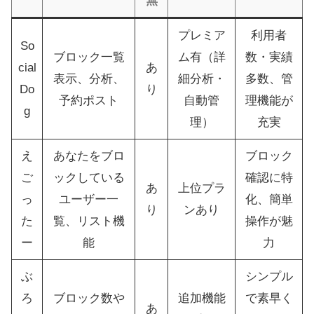
無
プレミア
利用者
So
ブロック一覧
ム有（詳
数・実績
cial
あ
表示、分析、
細分析・
多数、管
Do
り
予約ポスト
自動管
理機能が
g
理）
充実
え
あなたをブロ
ブロック
ご
ックしている
確認に特
あ
上位プラ
っ
ユーザー一
化、簡単
り
ンあり
た
覧、リスト機
操作が魅
ー
能
力
ぶ
シンプル
ろ
ブロック数や
追加機能
で素早く
あ