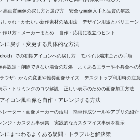
イコン 高画質画像の探し方と選び方 – 安全な画像入手と品質の解説
おしゃれ・かわいい新作素材の活用法 – デザイン用途とバリエーシ
・作り方・メーカーまとめ – 自作・応用に役立つヒント
アイコンに戻す・変更する具体的な方法
/Android）での初期アイコンへの戻し方 – モバイル端末ごとの手順
像再設定・削除できない場合の対処 – よくあるエラーや不具合への
ラウザ）からの変更や推奨画像サイズ – デスクトップ利用時の注
表示・トリミングのコツ解説 – 正しい表示のための画像加工方法
アイコン風画像を自作・アレンジする方法
ネレーター・画像メーカーの活用 – 簡単作成ツールやアプリの紹介
レンジ・カスタム事例集 – 実践的なカスタマイズ事例を提示
アイコンにまつわるよくある疑問・トラブルと解決策