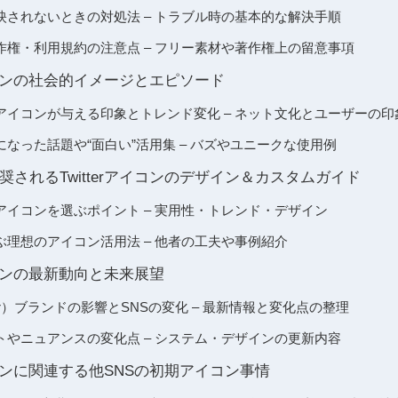
映されないときの対処法 – トラブル時の基本的な解決手順
作権・利用規約の注意点 – フリー素材や著作権上の留意事項
アイコンの社会的イメージとエピソード
アイコンが与える印象とトレンド変化 – ネット文化とユーザーの印
なった話題や“面白い”活用集 – バズやユニークな使用例
されるTwitterアイコンのデザイン＆カスタムガイド
アイコンを選ぶポイント – 実用性・トレンド・デザイン
理想のアイコン活用法 – 他者の工夫や事例紹介
アイコンの最新動向と未来展望
ter）ブランドの影響とSNSの変化 – 最新情報と変化点の整理
トやニュアンスの変化点 – システム・デザインの更新内容
アイコンに関連する他SNSの初期アイコン事情