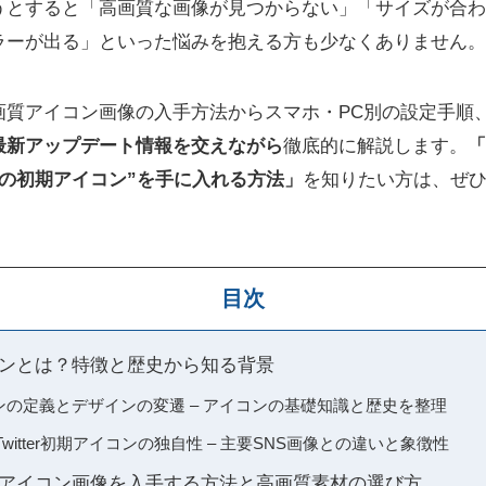
うとすると「高画質な画像が見つからない」「サイズが合わ
ラーが出る」といった悩みを抱える方も少なくありません。
画質アイコン画像の入手方法からスマホ・PC別の設定手順
最新アップデート情報を交えながら
徹底的に解説します。
「
の初期アイコン”を手に入れる方法」
を知りたい方は、ぜ
目次
アイコンとは？特徴と歴史から知る背景
アイコンの定義とデザインの変遷 – アイコンの基礎知識と歴史を整理
witter初期アイコンの独自性 – 主要SNS画像との違いと象徴性
r初期アイコン画像を入手する方法と高画質素材の選び方