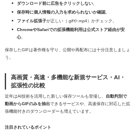
ダウンロード前に広告をクリックしない
。
保存時に個人情報の入力を求められないか確認
。
ファイル拡張子
が正しい（.gifや.mp4）かチェック。
ChromeやSafariでの拡張機能利用は公式ストア経由が安
心
。
保存したGIFは著作権を守り、公開や再配布には十分注意しましょ
う。
高画質・高速・多機能な新規サービス・AI・
拡張性の比較
近年はAI技術を活用した新しい保存ツールも登場し、
自動判別で
動画からGIFのみを抽出
できるサービスや、高速保存に対応した拡
張機能付きのダウンローダーも増えています。
注目されているポイント