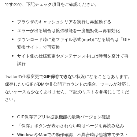
ですので、下記チェック項目をご確認ください。
ブラウザのキャッシュクリアを実行し再起動する
エラーが出る場合は拡張機能を一度無効化→再有効化
ダウンロード時に別ファイル形式(mp4)になる場合は「GIF
変換サイト」で再変換
サイト側の仕様変更やメンテナンス中には時間を空けて再
試行
Twitterの仕様変更で
GIF保存できない
状況になることもあります。
保存したいGIFがDMや非公開アカウントの場合、ツールが対応し
ないケースも少なくありません。下記のリストを参考にしてくだ
さい。
GIF保存アプリや拡張機能の最新バージョン確認
「保存」ボタンが表示されない時はページを再読み込み
WindowsやMacでの動作確認、不具合時は他端末でテスト