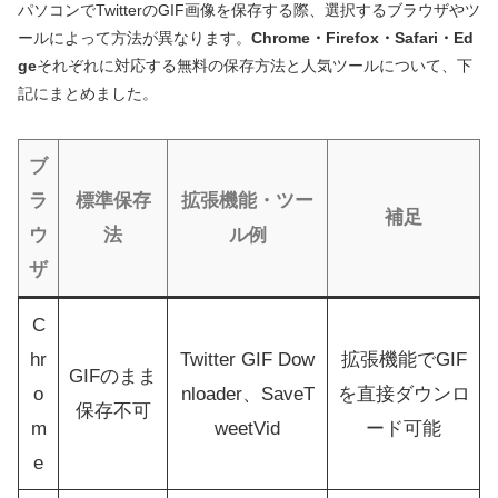
パソコンでTwitterのGIF画像を保存する際、選択するブラウザやツ
ールによって方法が異なります。
Chrome・Firefox・Safari・Ed
ge
それぞれに対応する無料の保存方法と人気ツールについて、下
記にまとめました。
ブ
ラ
標準保存
拡張機能・ツー
補足
ウ
法
ル例
ザ
C
hr
Twitter GIF Dow
拡張機能でGIF
GIFのまま
o
nloader、SaveT
を直接ダウンロ
保存不可
m
weetVid
ード可能
e