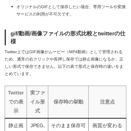
オリジナルのGIFとして保存したい場合、専用ツールや変換
サービスの利用が不可欠です。
gif/動画/画像ファイルの形式比較とtwitterの仕
様
Twitter上ではGIF画像がムービー（MP4動画）として管理される
ため、通常の右クリックや長押し保存では静止画像になるか、正
しい形式で保存できません。以下の表で形式と保存時の違いをま
とめています。
Twitter
実ファ
での表
イル形
保存時の挙動
注意点
示
式
静止画
JPEG,
そのまま保存可
画質が変わる