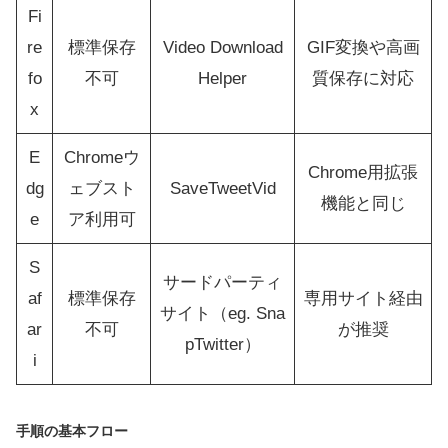
Fi
re
標準保存
Video Download
GIF変換や高画
fo
不可
Helper
質保存に対応
x
E
Chromeウ
Chrome用拡張
dg
ェブスト
SaveTweetVid
機能と同じ
e
ア利用可
S
サードパーティ
af
標準保存
専用サイト経由
サイト（eg. Sna
ar
不可
が推奨
pTwitter）
i
手順の基本フロー