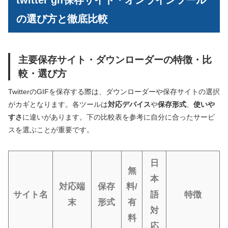
の選び方と徹底比較
主要保存サイト・ダウンローダーの特徴・比
較・選び方
TwitterのGIFを保存する際は、ダウンローダーや保存サイトの選択
がカギとなります。各ツールは
対応デバイス
や
保存形式
、
使いや
すさ
に違いがあります。下の比較表を参考に自分に合ったサービ
スを選ぶことが重要です。
日
無
本
対応端
保存
料/
サイト名
語
特徴
末
形式
有
対
料
応