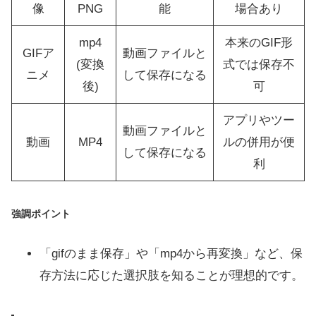
像
PNG
能
場合あり
mp4
本来のGIF形
GIFア
動画ファイルと
(変換
式では保存不
ニメ
して保存になる
後)
可
アプリやツー
動画ファイルと
動画
MP4
ルの併用が便
して保存になる
利
強調ポイント
「gifのまま保存」や「mp4から再変換」など、保
存方法に応じた選択肢を知ることが理想的です。