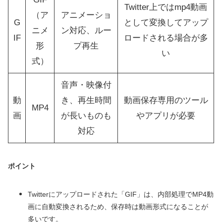
Twitter上ではmp4動画
（ア
アニメーショ
G
として変換してアップ
ニメ
ン対応、ルー
IF
ロードされる場合が多
形
プ再生
い
式）
音声・映像付
動
き、再生時間
動画保存専用のツール
MP4
画
が長いものも
やアプリが必要
対応
ポイント
Twitterにアップロードされた「GIF」は、内部処理でMP4動
画に自動変換されるため、保存時は動画形式になることが
多いです。