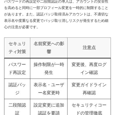
パスワードの再設定や二段階認証の導入は、アカウントの安全性
を高めると同時に一部プロフィール変更を一時的に制限すること
があります。また、認証バッジ取得済みアカウントは、不適切な
表示名や度重なる変更でバッジ取り消しリスクが発生するため細
心の注意が必要です。
セキュリ
名前変更への影
注意点
ティ対策
響
パスワー
操作制限が一時
変更後、再度ログ
ド再設定
発生
イン確認
認証バッ
表示名・ユーザ
変更ガイドライン
ジ
ー名変更時
再確認
二段階認
設定変更に追加
セキュリティコー
証
認証を要請
ドの管理徹底