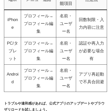
能項目
プロフィール→
名前・
iPhon
回数制限・入
プロフィール編
ユーザ
e
力内容に注意
集
ー名
PC/タ
プロフィール→
名前・
認証や再入力
ブレ
プロフィール編
ユーザ
が必要な場合
ット
集
ー名
有
プロフィール→
名前・
Androi
アプリ再起動
プロフィール編
ユーザ
d
で不具合回避
集
ー名
トラブルや違和感があれば、公式アプリのアップデートやブラウ
ザリロードを試しましょう。