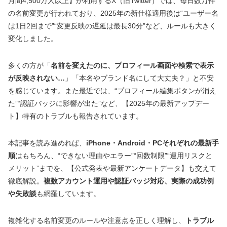
月間4,500万人以上】が利用するX（旧Twitter）では、毎日数万件
の名前変更が行われており、2025年の新仕様適用後は“ユーザー名
は1日2回まで”“変更反映の遅延は最長30分”など、ルールも大きく
変化しました。
多くの方が「
名前を変えたのに、プロフィール画面や検索で表示
が反映されない…
」「本名やブランド名にして大丈夫？」と不安
を感じています。また最近では、“プロフィール編集ボタンが消え
た”“認証バッジに影響が出た”など、【2025年の最新アップデー
ト】特有のトラブルも報告されています。
本記事を読み進めれば、
iPhone・Android・PCそれぞれの最新手
順
はもちろん、“できない理由やエラー”“回数制限”“運用リスクと
メリット”までを、【公式発表や最新アンケートデータ】も交えて
徹底解説。
複数アカウント運用や認証バッジ対応、実際の成功例
や失敗談
も網羅しています。
複雑化する名前変更のルールや注意点を正しく理解し、
トラブル