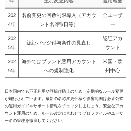
年
主な変更内容
適用範囲
202
名前変更の回数制限導入（アカウ
全ユーザ
4年
ント名2回/日等）
ー
202
認証アカ
認証バッジ付与条件の見直し
5年
ウント
202
海外ではブランド悪用アカウント
米国・欧
5年
への規制強化
州中心
日本国内でも不正利用や誤操作防止のため、定期的なルール変更
が施行されています。最新の名称変更仕様や影響範囲は必ず公式
の運用ガイドやサポート情報をチェックしましょう。安全なアカ
ウント運用のため、ルール改定に合わせてプロファイルやユーザ
ー名の管理を徹底してください。