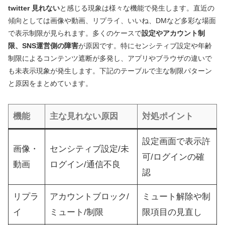
twitter 見れない
と感じる現象は様々な機能で発生します。直近の
傾向としては画像や動画、リプライ、いいね、DMなど多彩な場面
で表示制限が見られます。多くのケースで
設定やアカウント制
限、SNS運営側の障害
が原因です。特にセンシティブ設定や年齢
制限によるコンテンツ遮断が多発し、アプリやブラウザの違いで
も未表示現象が発生します。下記のテーブルで主な制限パターン
と原因をまとめています。
機能
主な見れない原因
対処ポイント
設定画面で表示許
画像・
センシティブ設定/未
可/ログインの確
動画
ログイン/通信不良
認
リプラ
アカウントブロック/
ミュート解除や制
イ
ミュート/制限
限項目の見直し