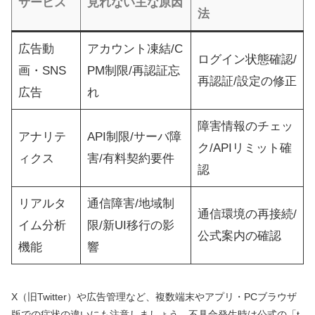
サービス
見れない主な原因
法
広告動
アカウント凍結/C
ログイン状態確認/
画・SNS
PM制限/再認証忘
再認証/設定の修正
広告
れ
障害情報のチェッ
アナリテ
API制限/サーバ障
ク/APIリミット確
ィクス
害/有料契約要件
認
リアルタ
通信障害/地域制
通信環境の再接続/
イム分析
限/新UI移行の影
公式案内の確認
機能
響
X（旧Twitter）や広告管理など、複数端末やアプリ・PCブラウザ
版での症状の違いにも注意しましょう。不具合発生時は公式の「t