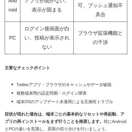
And
アプリが開かない、
可、プッシュ通知不
roid
表示が固まる
具合
ログイン後画面が白
ブラウザ拡張機能と
PC
い、投稿が表示され
の干渉
ない
主要なチェックポイント
Twitterアプリ・ブラウザのキャッシュやデータ破損
複数端末間の設定同期・ログイン障害
端末OSのアップデート未適用による互換性トラブル
症状が現れた場合は、端末ごとの基本的なリセットや再起動、ア
プリの再インストールをまず行うことを推奨します。
特にAndroid
とPCの違いを意識し、原因の切り分けを行いましょう。