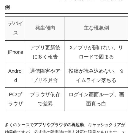
例
デバイ
発生傾向
主な現象例
ス
アプリ更新後
Xアプリが開けない、リ
iPhone
に多く報告
ロードで固まる
Androi
通信障害やア
投稿が読み込めない、タ
d
プリ不具合
イムライン落ちる
PC/ブ
ブラウザ依存
ログイン画面ループ、画
ラウザ
で差異
面真っ白
多くのケースで
アプリやブラウザの再起動
、
キャッシュクリア
が
効果的ですが、公式側の障害時は個人対応に限界があります。ス