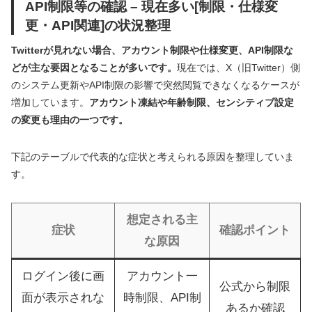
API制限等の確認 – 現在多い[制限・仕様変
更・API関連]の状況整理
Twitterが見れない場合、アカウント制限や仕様変更、API制限な
どが主な要因となることが多いです。
現在では、X（旧Twitter）側
のシステム更新やAPI制限の影響で突然閲覧できなくなるケースが
増加しています。
アカウント凍結や年齢制限、センシティブ設定
の変更も理由の一つです。
下記のテーブルで代表的な症状と考えられる原因を整理していま
す。
想定される主
症状
確認ポイント
な原因
ログイン後に画
アカウント一
公式から制限
面が表示されな
時制限、API制
あるか確認