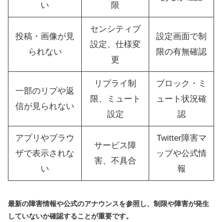
い
限
センシティブ
投稿・画像が見
設定画面で制
設定、仕様変
られない
限の有無確認
更
リプライ制
ブロック・ミ
一部のリプや返
限、ミュート
ュート状況確
信が見られない
設定
認
アプリやブラウ
Twitter障害マ
サービス障
ザで表示されな
ップや公式情
害、不具合
い
報
最新の障害情報や公式のアナウンスを参照し、制限や障害が発生
していないか確認することが重要です。