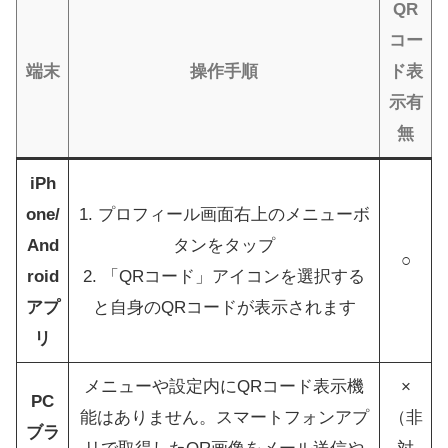
QR
コー
端末
操作手順
ド表
示有
無
iPh
one/
1. プロフィール画面右上のメニューボ
And
タンをタップ
○
roid
2. 「QRコード」アイコンを選択する
アプ
と自身のQRコードが表示されます
リ
メニューや設定内にQRコード表示機
×
PC
能はありません。スマートフォンアプ
（非
ブラ