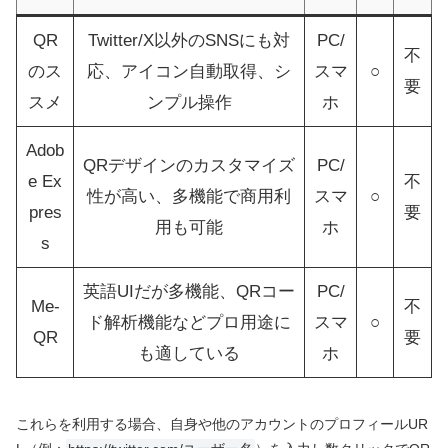
QR
Twitter/X以外のSNSにも対
PC/
不
のス
応、アイコン自動取得、シ
スマ
○
要
スメ
ンプル操作
ホ
Adob
QRデザインのカスタマイズ
PC/
e Ex
不
性が高い、多機能で商用利
スマ
○
pres
要
用も可能
ホ
s
英語UIだが多機能、QRコー
PC/
Me-
不
ド解析機能などプロ用途に
スマ
○
QR
要
も適している
ホ
これらを利用する場合、自身や他のアカウントのプロフィールUR