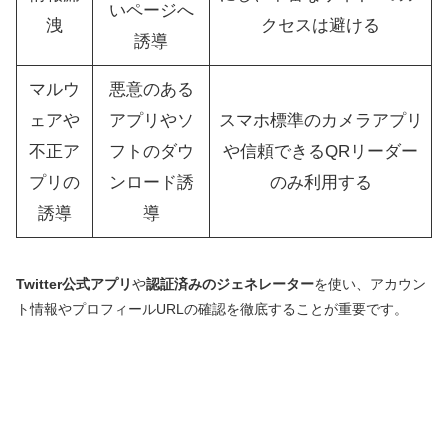
いページへ
洩
クセスは避ける
誘導
マルウ
悪意のある
ェアや
アプリやソ
スマホ標準のカメラアプリ
不正ア
フトのダウ
や信頼できるQRリーダー
プリの
ンロード誘
のみ利用する
誘導
導
Twitter公式アプリ
や
認証済みのジェネレーター
を使い、アカウン
ト情報やプロフィールURLの確認を徹底することが重要です。