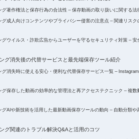
ランキング著作権法と保存行為の合法性 – 保存動画の取り扱いに関する
ランキング成人向けコンテンツやプライバシー侵害の注意点 – 関連リス
ランキングウイルス・詐欺広告からユーザーを守るセキュリティ対策 – 
ランキング消失後の代替サービスと最先端保存ツール紹介
キング消失時に使える安心・便利な代替保存サービス一覧 – Instagram、
ランキング保存した動画の効率的な管理法と再アクセステクニック – 複
ランキングAIや新技術を活用した最新動画保存ツールの動向 – 自動分類
ランキング関連のトラブル解決Q&Aと活用のコツ