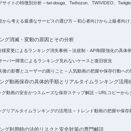
トの特徴別分析 – twi-douga、Twihozon、TWIVIDEO、Twi
差から考える最適なサービスの選び方 – 初心者向けから上級者向
ランキング消滅・変動の原因とその分析
er仕様変更によるランキング消失事例 – 法規制・API制限強化の具体
サーバー障害によるランキング見れないケースと復旧状況
失後の影響とユーザーの困りごと – 人気動画の把握や保存行動への
存ランキング動画保存の具体的手順とリアルタイムランキング活用
ランキング動画の安全かつスムーズな保存ステップ解説 – URLコピー
ランキングリアルタイムランキングの活用法 – トレンド動画の把握や保
ランキング利用時の法的リスクと安全対策の専門解説