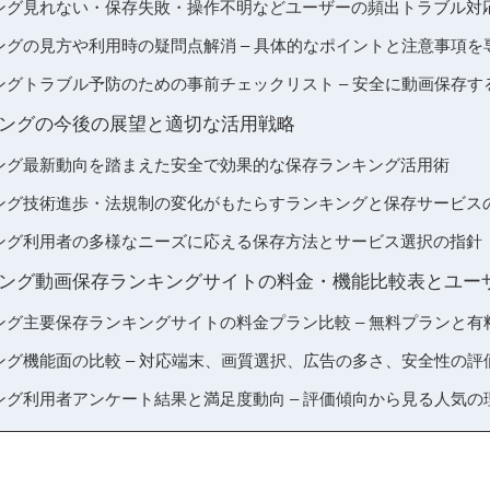
ランキング見れない・保存失敗・操作不明などユーザーの頻出トラブル対
ランキングの見方や利用時の疑問点解消 – 具体的なポイントと注意事項
ランキングトラブル予防のための事前チェックリスト – 安全に動画保存
ランキングの今後の展望と適切な活用戦略
ランキング最新動向を踏まえた安全で効果的な保存ランキング活用術
ランキング技術進歩・法規制の変化がもたらすランキングと保存サービス
ランキング利用者の多様なニーズに応える保存方法とサービス選択の指針
存ランキング動画保存ランキングサイトの料金・機能比較表とユ
ランキング主要保存ランキングサイトの料金プラン比較 – 無料プランと
ランキング機能面の比較 – 対応端末、画質選択、広告の多さ、安全性の評
ランキング利用者アンケート結果と満足度動向 – 評価傾向から見る人気