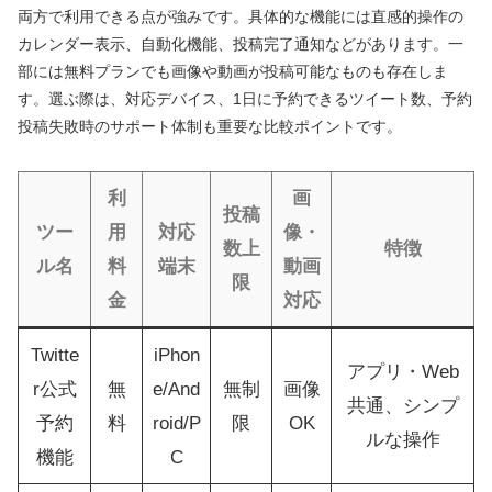
両方で利用できる点が強みです。具体的な機能には直感的操作の
カレンダー表示、自動化機能、投稿完了通知などがあります。一
部には無料プランでも画像や動画が投稿可能なものも存在しま
す。選ぶ際は、対応デバイス、1日に予約できるツイート数、予約
投稿失敗時のサポート体制も重要な比較ポイントです。
利
画
投稿
ツー
用
対応
像・
数上
特徴
ル名
料
端末
動画
限
金
対応
Twitte
iPhon
アプリ・Web
r公式
無
e/And
無制
画像
共通、シンプ
予約
料
roid/P
限
OK
ルな操作
機能
C