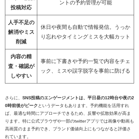
ントの予約管理が可能
投稿対応
人手不足の
休日や夜間も自動で情報発信。うっか
解消やミス
り忘れやタイミングミスを大幅カット
削減
内容の精
事前に下書きや予約一覧で内容をチェ
査・確認が
ック、ミスや誤字脱字を事前に防げる
しやすい
さらに、
SNS投稿のエンゲージメントは、平日昼の12時台や夜の2
0時前後がピーク
というデータもあります。予約機能を活用すれ
ば、最適な時間にアプローチできるため、反響や拡散効果が高ま
ります。特に公式ブラウザや一部のtwitterアプリでは画像や動画も
高画質のまま予約でき、ブランド価値向上にもつながると評価さ
れています。