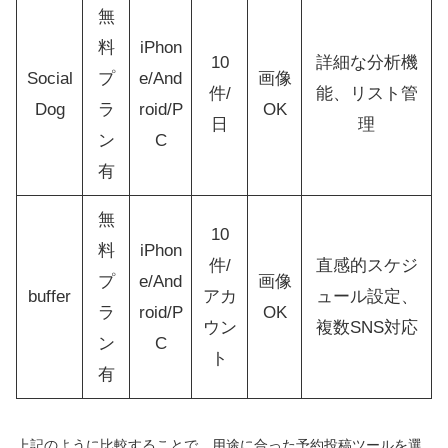
無
料
iPhon
10
詳細な分析機
Social
プ
e/And
画像
件/
能、リスト管
Dog
ラ
roid/P
OK
日
理
ン
C
有
無
10
料
iPhon
件/
直感的スケジ
プ
e/And
画像
buffer
アカ
ュール設定、
ラ
roid/P
OK
ウン
複数SNS対応
ン
C
ト
有
上記のように比較することで、用途に合った予約投稿ツールを選