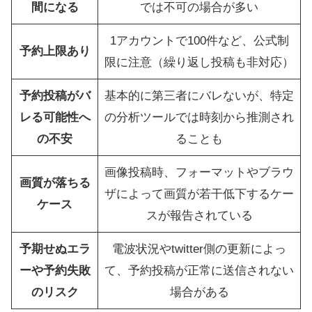
間になる
では不可の場合が多い
1アカウントで100件など、公式制
予約上限あり
限に注意（繰り返し投稿も非対応）
予約投稿がバ
基本的に第三者にバレないが、特定
レる可能性へ
の分析ツールでは時刻から推測され
の不安
ることも
画像投稿時、フォーマットやブラウ
画質が落ちる
ザによって画質が若干低下するケー
ケース
スが報告されている
予期せぬエラ
電波状況やtwitter側の更新によっ
ーや予約失敗
て、予約投稿が正常に送信されない
のリスク
場合がある