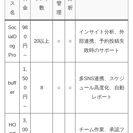
ス
管
金
数
析
名
理
Soc
98
インサイト分析、外
ialD
0
20以上
○
○
部連携、予約投稿失
og
円
敗時のサポート
Pro
～
1,
50
多SNS連携、スケジ
buff
0
8
○
○
ュール高度化、自動
er
円
レポート
～
3,
HO
00
チーム作業、承認フ