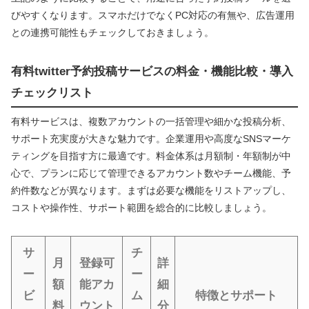
びやすくなります。スマホだけでなくPC対応の有無や、広告運用
との連携可能性もチェックしておきましょう。
有料twitter予約投稿サービスの料金・機能比較・導入
チェックリスト
有料サービスは、複数アカウントの一括管理や細かな投稿分析、
サポート充実度が大きな魅力です。企業運用や高度なSNSマーケ
ティングを目指す方に最適です。料金体系は月額制・年額制が中
心で、プランに応じて管理できるアカウント数やチーム機能、予
約件数などが異なります。まずは必要な機能をリストアップし、
コストや操作性、サポート範囲を総合的に比較しましょう。
サ
チ
月
登録可
詳
ー
ー
額
能アカ
細
ビ
ム
特徴とサポート
料
ウント
分