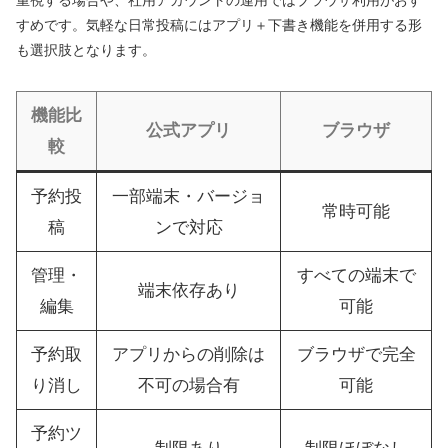
重視する場合や、社用アカウントの運用ではブラウザ利用がおす
すめです。気軽な日常投稿にはアプリ＋下書き機能を併用する形
も選択肢となります。
機能比
公式アプリ
ブラウザ
較
予約投
一部端末・バージョ
常時可能
稿
ンで対応
管理・
すべての端末で
端末依存あり
編集
可能
予約取
アプリからの削除は
ブラウザで完全
り消し
不可の場合有
可能
予約ツ