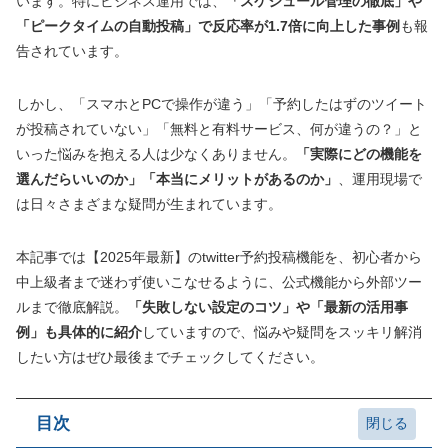
います。特にビジネス運用では、
「スケジュール管理の徹底」や
「ピークタイムの自動投稿」で反応率が1.7倍に向上した事例
も報
告されています。
しかし、「スマホとPCで操作が違う」「予約したはずのツイート
が投稿されていない」「無料と有料サービス、何が違うの？」と
いった悩みを抱える人は少なくありません。
「実際にどの機能を
選んだらいいのか」「本当にメリットがあるのか」
、運用現場で
は日々さまざまな疑問が生まれています。
本記事では【2025年最新】のtwitter予約投稿機能を、初心者から
中上級者まで迷わず使いこなせるように、公式機能から外部ツー
ルまで徹底解説。
「失敗しない設定のコツ」や「最新の活用事
例」も具体的に紹介
していますので、悩みや疑問をスッキリ解消
したい方はぜひ最後までチェックしてください。
目次