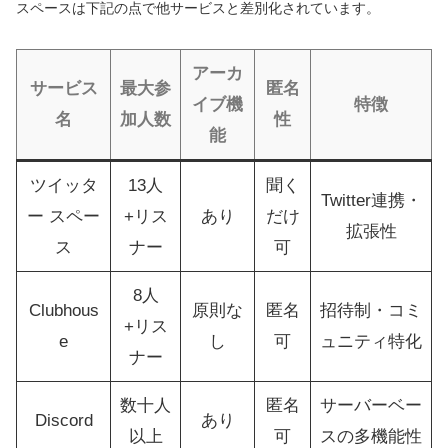
スペースは下記の点で他サービスと差別化されています。
アーカ
サービス
最大参
匿名
イブ機
特徴
名
加人数
性
能
ツイッタ
13人
聞く
Twitter連携・
ー スペー
+リス
あり
だけ
拡張性
ス
ナー
可
8人
Clubhous
原則な
匿名
招待制・コミ
+リス
e
し
可
ュニティ特化
ナー
数十人
匿名
サーバーベー
Discord
あり
以上
可
スの多機能性