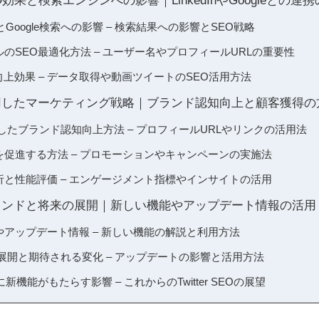
のSEO効果と検索エンジンへの影響｜LinkedInやGoogleとの連
効果とGoogle検索への影響 – 検索結果への影響とSEO戦略
ィールのSEO最適化方法 – ユーザー名やプロフィールURLの重要性
のSEO向上効果 – データ取得や動画ツイートのSEO活用方法
RLを活用したマーケティング戦略｜ブランド認知向上と顧客獲得
Lを活用したブランド認知向上方法 – プロフィールURLやリンクの活用法
客獲得を促進する方法 – プロモーションやキャンペーンの実施法
ータ分析と性能評価 – エンゲージメント指標やインサイトの活用
RLのトレンドと将来の展開｜新しい機能やアップデート情報の活用
機能やアップデート情報 – 新しい機能の解説と利用方法
Lの将来展開と期待される変化 – アップデートの影響と活用方法
戦略に新機能がもたらす影響 – これからのTwitter SEOの展望