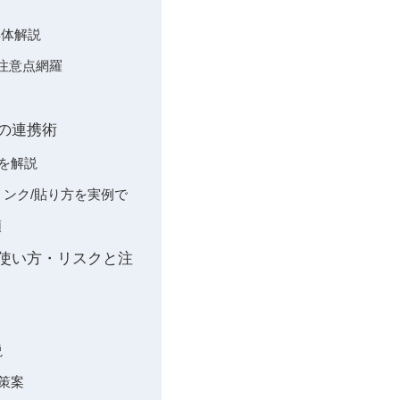
具体解説
の注意点網羅
との連携術
活用を解説
l/リンク/貼り方を実例で
順
の使い方・リスクと注
説
策案