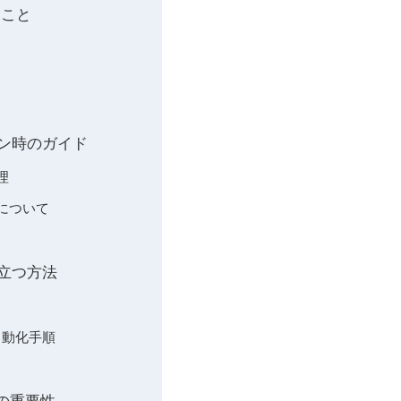
ること
バン時のガイド
理
ンについて
役立つ方法
自動化手順