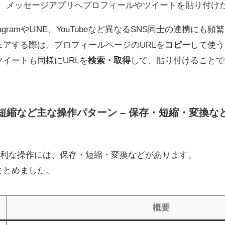
S、メッセージアプリへプロフィールやツイートを貼り付け
tagramやLINE、YouTubeなど異なるSNS同士の連携に
アする際は、プロフィールページのURLを
コピー
して使う
イートも同様にURLを
検索・取得
して、貼り付けることで
rl保存や短縮など主な操作パターン – 保存・短縮・変
利な操作には、保存・短縮・変換などがあります。
まとめました。
概要