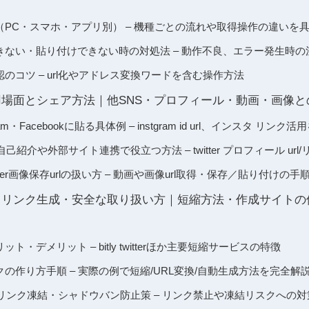
l取得手順（PC・スマホ・アプリ別） – 機種ごとの流れや取得操作の違いを
lコピーできない・貼り付けできない時の対処法 – 動作不良、エラー発生時
変換・確認のコツ – url化やアドレス変換ワードを含む操作方法
RLの活用場面とシェア方法｜他SNS・プロフィール・動画・画像
nstagram・Facebookに貼る具体例 – instgram id url、インスタ リンク
自己紹介や外部サイト連携で役立つ方法 – twitter プロフィール ur
やtwitter画像保存urlの扱い方 – 動画や画像url取得・保存／貼り付けの手
RL短縮・リンク生成・安全な取り扱い方｜短縮方法・作成サイト
縮とメリット・デメリット – bitly twitterほか主要短縮サービスの特徴
l短縮リンクの作り方手順 – 実際の例で短縮/URL変換/自動生成方法を完全解
・リンク凍結・シャドウバン防止策 – リンク禁止や凍結リスクへの対