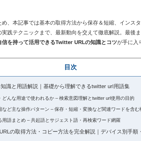
ため、本記事では基本の取得方法から保存＆短縮、インスタ
の実践テクニックまで、最新動向を交えて徹底解説。最後ま
を持って活用できるTwitter URLの知識とコツ
が手に入
目次
の基本知識と用語解説｜基礎から理解できるtwitter url用語集
は何か・どんな用途で使われるか – 検索意図理解とtwitter url使用の目的
l保存や短縮など主な操作パターン – 保存・短縮・変換など関連ワードを含
lに関連する用語まとめ – 共起語とサジェスト語・再検索ワード網羅
ウントURLの取得方法・コピー方法を完全解説｜デバイス別手