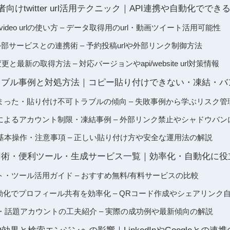
・開発者向けtwitter url活用テクニック｜API連携や自動化ででき
rl/apiv2 video urlの使い方 – データ取得用のurl・動画ツイート活用可能性
稿・外部サービスとの連携術 – 予約投稿urlや外部リンク制御方法
仕様変更と最新の取得方法 – 対応バージョンやapi/website url対策情報
RLのトラブル事例と対処方法｜コピー貼り付けできない・凍結・
l押してしまった・貼り付け不可トラブルの傾向 – 失敗事例から学ぶリスク管
l貼り付けによるアカウント制限・凍結事例 – 外部リンク禁止やシャドウバ
基本操作・注意事項 – 正しい貼り付け方や安全な運用法の解説
RLの応用術・便利ツール・生成サービス一覧｜効率化・自動化に
l生成サイト・ツール活用ガイド – おすすめ無料/有料サービスの比較
自動化でプロフィール共有を効率化 – QRコード作成やシェアリンク
例・話題アカウントの工夫紹介 – 実際の成功例や最新傾向の解説