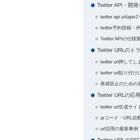
Twitter API
twitter api u
twitter予約投
Twitter APIの
Twitter U
twitter ur
twitter ur
再発防止のための
Twitter U
twitter ur
qrコード・URL
url活用の最新事